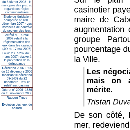
du 6 février 2008 - le
monopole des jeux au
casinotier pay
regard des règles
communautaires
maire de Cabo
Étude de législation
comparée n° 180 -
décembre 2007 - Les
augmentation 
instances de contrôle
du secteur des jeux
Arrêté du 14 mai
groupe Parto
2007 relatif à la
réglementation des
jeux dans les casinos
pourcentage du
(JO du 17 mai 2007)
Loi n° 2007-297 du 5
la Ville.
mars 2007 relative à
la prévention de la
délinquance
Décret no 2006-1595
Les négocia
du 13 décembre 2006
modifiant le décret no
mais on 
59-1489 du 22
décembre 1959 et
relatif aux casinos
mérite.
Décret n° 2006- 1386
du 15 novembre 2006
Rapport Trucy
Tristan Duv
Evolution des jeux de
hasard
De son côté, l
mer, redeviend