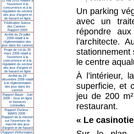
12 mai 2010 relative à
l’ouverture à la
concurrence et à la
Un parking vég
régulation du secteur
des jeux d’argent et
avec un trai
de hasard en ligne
Fédération Suisse
des Casinos -
répondre aux 
Rapport 2009
Arrêté du 29 juillet
2009 relatif à la
l’architecte. 
réglementation des
jeux dans les casinos
stationnement s
Projet de Loi du 30
mars 2009 relatif à
l’ouverture à la
le centre aqual
concurrence et à la
régulation du secteur
des jeux d’argent et
de hasard en ligne
À l’intérieur,
Arrêté du 24
décembre 2008 relatif
superficie, et
à la réglementation
des jeux dans les
casinos
jeu de 200 m²
Rapport Bauer - Juin
2008 - Jeux en ligne
et menaces
restaurant.
criminelles
Rapport Durieux -
MARS 2008 -
« Le casinotie
Rapport de la mission
sur l’ouverture du
marché des jeux
d’argent et de hasard
Sur le plan f
Rapport d'information