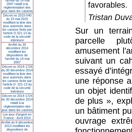
l’arrêté du 14 mai
favorables.
2007 relatif à la
réglementation des
jeux dans les casinos
Tristan Duv
Décret no 2015-540
du 15 mai 2015
modifiant la liste des
jeux autorisés dans
Sur un terra
les casinos fixée par
l’article D.321-13 du
code de la sécurité
parcelle pl
intérieure
Arrêté du 30
amusement l’ar
décembre 2014
modifiant les
dispositions de
suivant un ca
l’arrêté du 14 mai
2007
Décret no 2014-1726
essayé d’intégr
du 30 décembre 2014
modifiant la liste des
jeux autorisés dans
une réponse ar
les casinos fixée par
l’article D. 321-13 du
un objet ident
code de la sécurité
intérieure
Décret no 2014-1724
de plus », expl
du 30 décembre 2014
relatif à la
réglementation des
un bâtiment pu
jeux dans les casinos
Les jeux d’argent en
ouvrage extr
France - Avril 2014
Arrêté du 6 décembre
2013 modifiant les
fonctionnemen
dispositions de