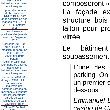
des stations
composeront « 
balnéaires, thermales
et climatiques
La façade ex
Rapport d'information
de M. François
TRUCY, fait au nom
structure boi
de la commission des
finances n° 17 (2011-
2012) - 12 octobre
laiton pour pr
2011
Les niveaux et
vitrée.
pratiques des jeux de
hasard et d’argent en
2010
Décret no 2011-906
Le bâtimen
du 29 juillet 2011
modifiant le décret no
59-1489 du 22
soubassement 
décembre 1959
portant
réglementation des
jeux dans les casinos
L’une des 
des stations
balnéaires, thermales
parking. On 
et climatiques
Décret no 2010-605
du 4 juin 2010 relatif à
un premier 
la proportion
maximale des
dessous.
sommes versées en
moyenne aux joueurs
par les opérateurs
agréés de paris
Emmanuel De
hippiques et de paris
sportifs en ligne
casino de C
LOI no 2010-476 du