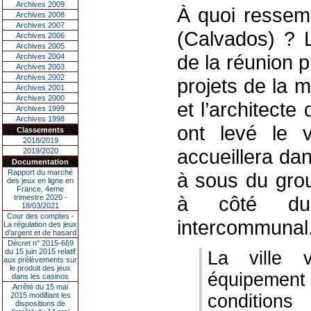
Archives 2009
À quoi ressemb
Archives 2008
Archives 2007
(Calvados) ? L
Archives 2006
Archives 2005
de la réunion p
Archives 2004
Archives 2003
Archives 2002
projets de la m
Archives 2001
Archives 2000
et l’architect
Archives 1999
Archives 1998
ont levé le v
Classements
2018/2019
accueillera da
2019/2020
Documentation
Rapport du marché
à sous du grou
des jeux en ligne en
France, 4eme
à côté du 
trimestre 2020 -
18/03/2021
Cour des comptes -
intercommunal
La régulation des jeux
d’argent et de hasard
Décret n° 2015-669
du 15 juin 2015 relatif
La ville 
aux prélèvements sur
le produit des jeux
équipement 
dans les casinos
Arrêté du 15 mai
2015 modifiant les
condition
dispositions de