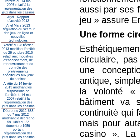
l’arrêté du 14 mai
2007 relatif à la
aussi par ses f
réglementation des
jeux dans les casinos
jeu » assure 
Arjel - Rapport
d'activité 2012
Arjel Mars 2013
Régulation du secteur
Une forme cir
des jeux en ligne et
nouvelles
technologies
Arrêté du 28 février
Esthétiquement
2013 modifiant l'arrêté
du 29 octobre 2010
circulaire, pa
relatif aux modalités
d'encaissement, de
recouvrement et de
une concepti
contrôle des
prélèvements
spécifiques aux jeux
antique, simple
de casinos
Arrêté du 14 février
2013 modifiant les
la volonté «
dispositions de
l'arrêté du 14 mai
2007 relatif à la
bâtiment va 
réglementation des
jeux dans les casinos
continuité qui 
Décret no 2012-685
du 7 mai 2012
modifiant le décret no
mais pour auta
59-1489 du 22
décembre 1959
portant
casino ». La 
réglementation des
jeux dans les casinos