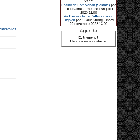
22:12
grâce à une mise de 5 euros sur la
Casino de Fort Mahon (Somme)
par
case bonus et une quinte flush
: titidecannes - mercredi 05 juillet
royale. Ces gains ont été annoncés
2023 11:00
dans un communiqué diffusé par le
Re:Baisse chiffre d'affaire casino
casino ce lundi 30 mars en soirée.
Enghien
par : Callie Strong - mardi
29 novembre 2022 13:00
mmentaires
Agenda
11-01-2026|
Ev?nement ?
Merci de nous contacter
Dimanche 11 janvier, en soirée, une
cliente retraitée de 78 ans, habitant
Trémuson, a eu l’énorme surprise
de décrocher un méga jackpot.
Elle n’a misé que 88 centimes sur
une machine à sous et a remporté
4_ 239 €?!