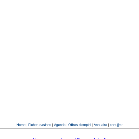
Home
|
Fiches casinos
|
Agenda
|
Offres d'emploi
|
Annuaire
|
cont@ct