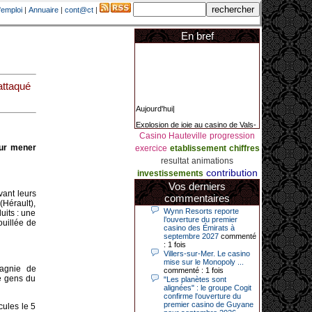
'emploi
|
Annuaire
|
cont@ct
|
En bref
attaqué
Aujourd'hui|
Explosion de joie au casino de Vals-
les-bains ce vendredi 7 août. Une
Casino Hauteville
progression
Ardéchoise a décroché le jackpot,
51 232 € sur une machine à sous.
our mener
exercice
etablissement
chiffres
La retraitée, originaire de la Voulte-
resultat
animations
sur-Rhône et habituée du casino
depuis plus de 20 ans, "n'en
contribution
investissements
revenait pas".
Vos derniers
vant leurs
commentaires
(Hérault),
Wynn Resorts reporte
uits : une
22-07-2026|
l’ouverture du premier
uillée de
casino des Émirats à
Un touriste italien en vacances sur
septembre 2027
commenté
la Côte d’Azur a remporté un
: 1 fois
jackpot exceptionnel de 84.631
Villers-sur-Mer. Le casino
euros dans la nuit de samedi à
mise sur le Monopoly ...
dimanche au Casino Barrière Le
pagnie de
commenté : 1 fois
Croisette à Cannes. Il s’agit d’un
e gens du
"Les planètes sont
nouveau record de gains de l’année
alignées" : le groupe Cogit
2026 pour cet établissement.
confirme l'ouverture du
premier casino de Guyane
cules le 5