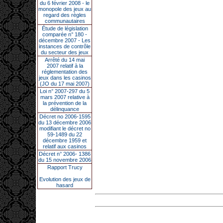
du 6 février 2008 - le
monopole des jeux au
regard des règles
communautaires
Étude de législation
comparée n° 180 -
décembre 2007 - Les
instances de contrôle
du secteur des jeux
Arrêté du 14 mai
2007 relatif à la
réglementation des
jeux dans les casinos
(JO du 17 mai 2007)
Loi n° 2007-297 du 5
mars 2007 relative à
la prévention de la
délinquance
Décret no 2006-1595
du 13 décembre 2006
modifiant le décret no
59-1489 du 22
décembre 1959 et
relatif aux casinos
Décret n° 2006- 1386
du 15 novembre 2006
Rapport Trucy
Evolution des jeux de
hasard