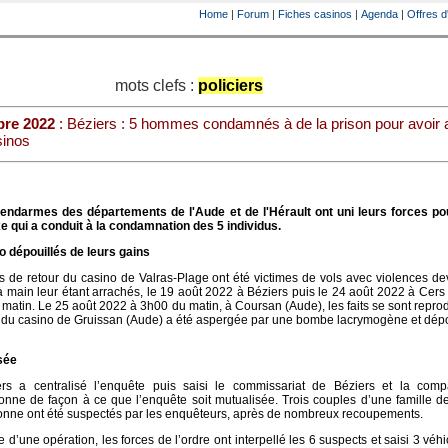
Home
|
Forum
|
Fiches casinos
|
Agenda
|
Offres d
mots clefs :
policiers
bre 2022
: Béziers : 5 hommes condamnés à de la prison pour avoir 
sinos
gendarmes des départements de l'Aude et de l'Hérault ont uni leurs forces p
 qui a conduit à la condamnation des 5 individus.
 dépouillés de leurs gains
 de retour du casino de Valras-Plage ont été victimes de vols avec violences de
à main leur étant arrachés, le 19 août 2022 à Béziers puis le 24 août 2022 à Cers 
matin. Le 25 août 2022 à 3h00 du matin, à Coursan (Aude), les faits se sont reprod
 du casino de Gruissan (Aude) a été aspergée par une bombe lacrymogène et dépo
sée
rs a centralisé l’enquête puis saisi le commissariat de Béziers et la com
nne de façon à ce que l’enquête soit mutualisée. Trois couples d’une famille d
onne ont été suspectés par les enquêteurs, après de nombreux recoupements.
 d’une opération, les forces de l’ordre ont interpellé les 6 suspects et saisi 3 véhi