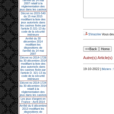
l’arrêté du 14 mai
2007 relatif à la
réglementation des
jeux dans les casinos
Décret no 2015-540
du 15 mai 2015
modifiant la liste des
jeux autorisés dans
les casinos fixée par
l’article D.321-13 du
code de la sécurité
S'inscrire
Vous deve
intérieure
Arrêté du 30
décembre 2014
modifiant les
dispositions de
l’arrêté du 14 mai
2007
Autre(s) Article(s)
Décret no 2014-1726
du 30 décembre 2014
modifiant la liste des
jeux autorisés dans
19-10-2022 |
Béziers :
les casinos fixée par
l’article D. 321-13 du
code de la sécurité
intérieure
Décret no 2014-1724
du 30 décembre 2014
relatif à la
réglementation des
jeux dans les casinos
Les jeux d’argent en
France - Avril 2014
Arrêté du 6 décembre
2013 modifiant les
dispositions de