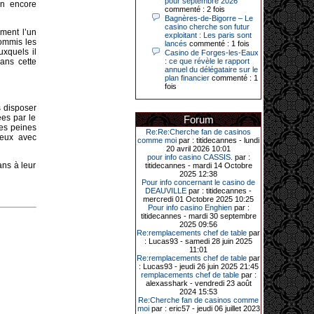
pour septembre 2026
on encore
commenté : 2 fois
Bagnères-de-Bigorre – Le
14-04-2026|
casino cherche son futur
ment l’un
exploitant : Les paris sont
Dimanche 12 avril 2026, cette date
commis les
lancés
commenté : 1 fois
restera gravée dans la mémoire de
uxquels il
Casino de Forges-les-Eaux
ce joueur du casino de Saint-Quay-
ans cette
: ce que révèle le rapport
Portrieux (Côtes-d’Armor).
annuel du délégataire sur le
plan financier
commenté : 1
Ce quinquagénaire, habitant Plouha
fois
mais souhaitant garder l’anonymat,
a eu l’énorme surprise de décrocher
un jackpot record de 82 426 €.
s disposer
es par le
Forum
Le plus gros gain gagné depuis plus
des peines
de 20 ans dans l’établissement.
Re:Re:Cherche fan de casinos
 eux avec
comme moi
par : titidecannes - lundi
20 avril 2026 10:01
pour info casino CASSIS.
par :
ans à leur
titidecannes - mardi 14 Octobre
31-03-2026|
2025 12:38
Pour info concernant le casino de
Série de jackpots au casino JOA de
DEAUVILLE
par : titidecannes -
Gujan-Mestras : ce mois de mars a
mercredi 01 Octobre 2025 10:25
été fructueux pour quelques
Pour info casino Enghien
par :
joueurs. D’abord avec 44 207 euros
titidecannes - mardi 30 septembre
remportés le dimanche 22 mars sur
2025 09:56
une machine à sous pour une mise
Re:remplacements chef de table
par
initiale de 5,28 €. Puis quelques
: Lucas93 - samedi 28 juin 2025
jours plus tard, le vendredi 27 mars,
11:01
un joueur a décroché 12 086 euros
Re:remplacements chef de table
par
sur une autre machine à sous.
: Lucas93 - jeudi 26 juin 2025 21:45
remplacements chef de table
par :
Enfin, troisième et dernier jackpot,
alexasshark - vendredi 23 août
record cette fois-ci, le samedi 28
2024 15:53
mars dernier. Quelque 111 322
Re:Cherche fan de casinos comme
euros ont été remportés sur la table
moi
par : eric57 - jeudi 06 juillet 2023
d’Ultimate Texas Hold’em Poker,