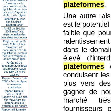
12 mai 2010 relative à
plateformes
.
l’ouverture à la
concurrence et à la
régulation du secteur
des jeux d’argent et
Une autre rais
de hasard en ligne
Fédération Suisse
est le potenti
des Casinos -
Rapport 2009
Arrêté du 29 juillet
faible que pou
2009 relatif à la
réglementation des
jeux dans les casinos
ralentisseme
Projet de Loi du 30
mars 2009 relatif à
dans le domai
l’ouverture à la
concurrence et à la
régulation du secteur
élevé d'inter
des jeux d’argent et
de hasard en ligne
Arrêté du 24
plateformes
d
décembre 2008 relatif
à la réglementation
des jeux dans les
conduisent les
casinos
Rapport Bauer - Juin
plus vers d
2008 - Jeux en ligne
et menaces
criminelles
gagner de nou
Rapport Durieux -
MARS 2008 -
Rapport de la mission
marché trè
sur l’ouverture du
marché des jeux
d’argent et de hasard
fournisseurs 
Rapport d'information