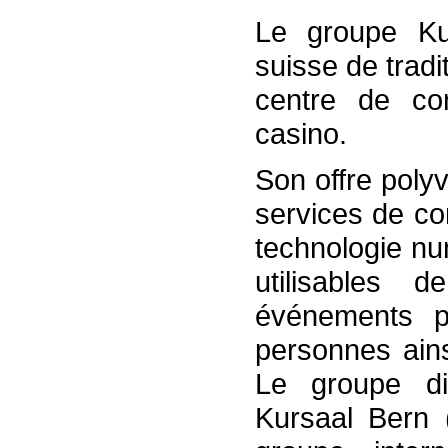
Le groupe Ku
suisse de tradit
centre de co
casino.
Son offre poly
services de co
technologie nu
utilisables 
événements po
personnes ain
Le groupe di
Kursaal Bern (