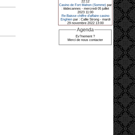
22:12
grâce à une mise de 5 euros sur la
Casino de Fort Mahon (Somme)
par
case bonus et une quinte flush
: titidecannes - mercredi 05 juillet
royale. Ces gains ont été annoncés
2023 11:00
dans un communiqué diffusé par le
Re:Baisse chiffre d'affaire casino
casino ce lundi 30 mars en soirée.
Enghien
par : Callie Strong - mardi
29 novembre 2022 13:00
Agenda
11-01-2026|
Ev?nement ?
Merci de nous contacter
Dimanche 11 janvier, en soirée, une
cliente retraitée de 78 ans, habitant
Trémuson, a eu l’énorme surprise
de décrocher un méga jackpot.
Elle n’a misé que 88 centimes sur
une machine à sous et a remporté
4_ 239 €?!