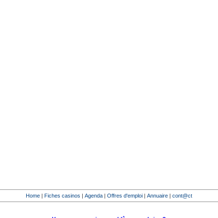
Home
|
Fiches casinos
|
Agenda
|
Offres d'emploi
|
Annuaire
|
cont@ct