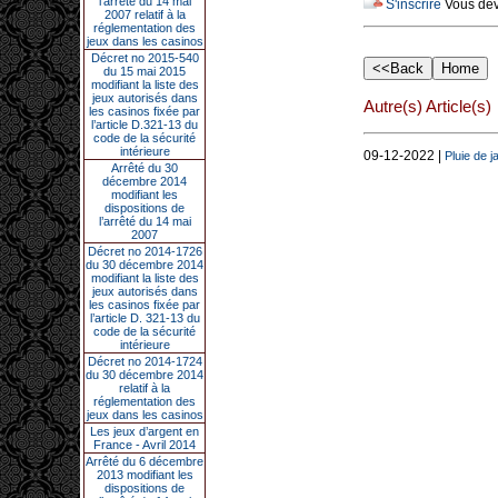
l’arrêté du 14 mai
S'inscrire
Vous deve
2007 relatif à la
réglementation des
jeux dans les casinos
Décret no 2015-540
du 15 mai 2015
modifiant la liste des
jeux autorisés dans
Autre(s) Article(s)
les casinos fixée par
l’article D.321-13 du
code de la sécurité
intérieure
09-12-2022 |
Pluie de 
Arrêté du 30
décembre 2014
modifiant les
dispositions de
l’arrêté du 14 mai
2007
Décret no 2014-1726
du 30 décembre 2014
modifiant la liste des
jeux autorisés dans
les casinos fixée par
l’article D. 321-13 du
code de la sécurité
intérieure
Décret no 2014-1724
du 30 décembre 2014
relatif à la
réglementation des
jeux dans les casinos
Les jeux d’argent en
France - Avril 2014
Arrêté du 6 décembre
2013 modifiant les
dispositions de