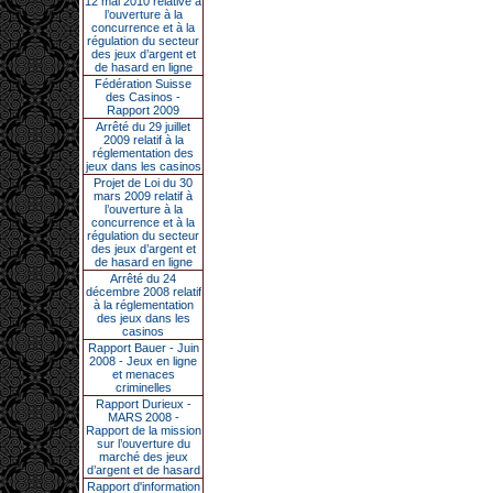
12 mai 2010 relative à
l’ouverture à la
concurrence et à la
régulation du secteur
des jeux d’argent et
de hasard en ligne
Fédération Suisse
des Casinos -
Rapport 2009
Arrêté du 29 juillet
2009 relatif à la
réglementation des
jeux dans les casinos
Projet de Loi du 30
mars 2009 relatif à
l’ouverture à la
concurrence et à la
régulation du secteur
des jeux d’argent et
de hasard en ligne
Arrêté du 24
décembre 2008 relatif
à la réglementation
des jeux dans les
casinos
Rapport Bauer - Juin
2008 - Jeux en ligne
et menaces
criminelles
Rapport Durieux -
MARS 2008 -
Rapport de la mission
sur l’ouverture du
marché des jeux
d’argent et de hasard
Rapport d'information