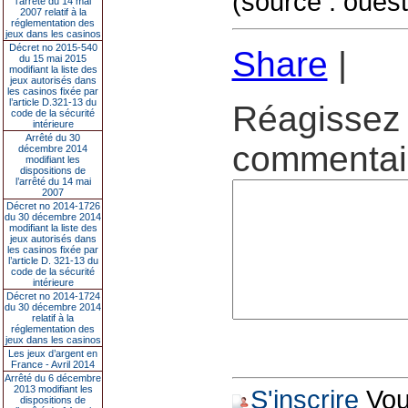
(source : ouest
l’arrêté du 14 mai
2007 relatif à la
réglementation des
jeux dans les casinos
Décret no 2015-540
Share
|
du 15 mai 2015
modifiant la liste des
jeux autorisés dans
les casinos fixée par
l’article D.321-13 du
Réagissez 
code de la sécurité
intérieure
Arrêté du 30
commentair
décembre 2014
modifiant les
dispositions de
l’arrêté du 14 mai
2007
Décret no 2014-1726
du 30 décembre 2014
modifiant la liste des
jeux autorisés dans
les casinos fixée par
l’article D. 321-13 du
code de la sécurité
intérieure
Décret no 2014-1724
du 30 décembre 2014
relatif à la
réglementation des
jeux dans les casinos
Les jeux d’argent en
France - Avril 2014
Arrêté du 6 décembre
2013 modifiant les
S'inscrire
Vous
dispositions de