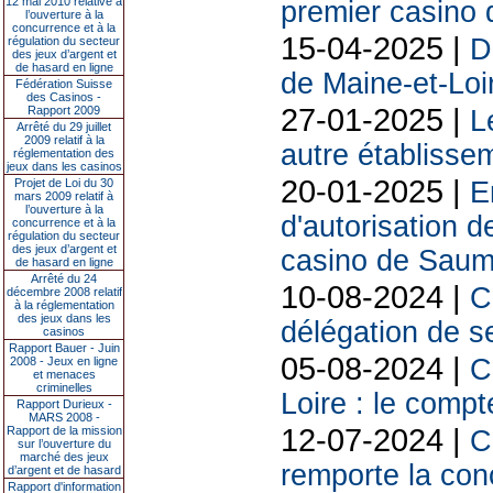
12 mai 2010 relative à
premier casino 
l’ouverture à la
concurrence et à la
15-04-2025 |
D
régulation du secteur
des jeux d’argent et
de hasard en ligne
de Maine-et-Loire
Fédération Suisse
des Casinos -
27-01-2025 |
Rapport 2009
L
Arrêté du 29 juillet
2009 relatif à la
autre établisse
réglementation des
jeux dans les casinos
20-01-2025 |
E
Projet de Loi du 30
mars 2009 relatif à
l’ouverture à la
d'autorisation d
concurrence et à la
régulation du secteur
des jeux d’argent et
casino de Saum
de hasard en ligne
Arrêté du 24
10-08-2024 |
C
décembre 2008 relatif
à la réglementation
des jeux dans les
délégation de se
casinos
Rapport Bauer - Juin
05-08-2024 |
C
2008 - Jeux en ligne
et menaces
criminelles
Loire : le compt
Rapport Durieux -
MARS 2008 -
12-07-2024 |
Rapport de la mission
C
sur l’ouverture du
marché des jeux
remporte la con
d’argent et de hasard
Rapport d'information