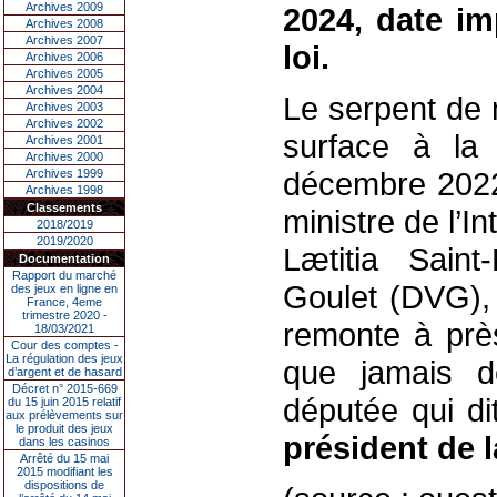
Archives 2009
2024, date im
Archives 2008
Archives 2007
loi.
Archives 2006
Archives 2005
Archives 2004
Le serpent de 
Archives 2003
Archives 2002
surface à la 
Archives 2001
Archives 2000
décembre 2022
Archives 1999
Archives 1998
Classements
ministre de l’I
2018/2019
2019/2020
Lætitia Saint
Documentation
Rapport du marché
Goulet (DVG),
des jeux en ligne en
France, 4eme
trimestre 2020 -
remonte à près
18/03/2021
Cour des comptes -
La régulation des jeux
que jamais d
d’argent et de hasard
Décret n° 2015-669
députée qui di
du 15 juin 2015 relatif
aux prélèvements sur
le produit des jeux
président de 
dans les casinos
Arrêté du 15 mai
2015 modifiant les
dispositions de