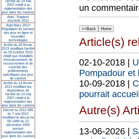
l’arrêté du 14 mai
un commentair
2007 relatif à la
réglementation des
jeux dans les casinos
Arjel - Rapport
d'activité 2012
Arjel Mars 2013
Régulation du secteur
des jeux en ligne et
nouvelles
Article(s) rel
technologies
Arrêté du 28 février
2013 modifiant l'arrêté
du 29 octobre 2010
relatif aux modalités
02-10-2018 |
U
d'encaissement, de
recouvrement et de
contrôle des
Pompadour et 
prélèvements
spécifiques aux jeux
de casinos
10-09-2018 |
C
Arrêté du 14 février
2013 modifiant les
dispositions de
pourrait accueil
l'arrêté du 14 mai
2007 relatif à la
réglementation des
jeux dans les casinos
Autre(s) Art
Décret no 2012-685
du 7 mai 2012
modifiant le décret no
59-1489 du 22
décembre 1959
13-06-2026 |
portant
S
réglementation des
jeux dans les casinos