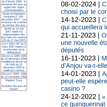
08-02-2024 |
du 6 février 2008 - le
C
monopole des jeux au
regard des règles
choisi par le co
communautaires
Étude de législation
comparée n° 180 -
14-12-2023 |
C
décembre 2007 - Les
instances de contrôle
qui accueillera
du secteur des jeux
Arrêté du 14 mai
2007 relatif à la
21-11-2023 |
O
réglementation des
jeux dans les casinos
(JO du 17 mai 2007)
une nouvelle ét
Loi n° 2007-297 du 5
mars 2007 relative à
députés
la prévention de la
délinquance
16-11-2023 |
Décret no 2006-1595
M
du 13 décembre 2006
modifiant le décret no
d’Anjou va-t-ell
59-1489 du 22
décembre 1959 et
relatif aux casinos
14-01-2023 |
A
Décret n° 2006- 1386
du 15 novembre 2006
peut-elle espére
Rapport Trucy
Evolution des jeux de
casino ?
hasard
24-12-2022 |
«
ce quinquennat