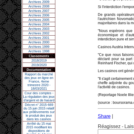
Archives 2009
Archives 2008
Si l'interdiction l'emp
Archives 2007
De grands opérateurs
Archives 2006
l'autrichien Novomat
Archives 2005
majoritaires dans la m
Archives 2004
Archives 2003
"Nous espérons que l
Archives 2002
économique et d'autr
Archives 2001
interdiction pure et 
Archives 2000
Archives 1999
Casinos Austria Inter
Archives 1998
"Ce que nous faisons 
Classements
déclaré pour sa part 
2018/2019
Reinhard Fischer, qui 
2019/2020
Documentation
Les casinos ont généré
Rapport du marché
des jeux en ligne en
"Il s'agit certainemen
France, 4eme
cheffe adjointe du go
trimestre 2020 -
l'activité de casinos.
18/03/2021
Cour des comptes -
(Reportage Noele Illie
La régulation des jeux
d’argent et de hasard
(source : boursorama
Décret n° 2015-669
du 15 juin 2015 relatif
aux prélèvements sur
le produit des jeux
Share
|
dans les casinos
Arrêté du 15 mai
Réagissez - Lais
2015 modifiant les
dispositions de