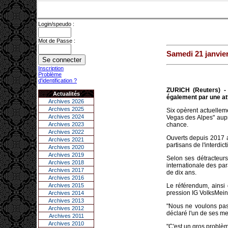
Login/speudo :
Mot de Passe :
Samedi 21 janvie
Inscription
Problème
d'identification ?
ZURICH (Reuters) - 
Actualités
également par une attr
Archives 2026
Archives 2025
Six opèrent actuellem
Archives 2024
Vegas des Alpes" auprè
Archives 2023
chance.
Archives 2022
Ouverts depuis 2017 ap
Archives 2021
partisans de l'interdi
Archives 2020
Archives 2019
Selon ses détracteurs,
Archives 2018
internationale des par
Archives 2017
de dix ans.
Archives 2016
Archives 2015
Le référendum, ainsi 
pression IG VolksMeinun
Archives 2014
Archives 2013
"Nous ne voulons pas 
Archives 2012
déclaré l'un de ses me
Archives 2011
Archives 2010
"C'est un gros problèm