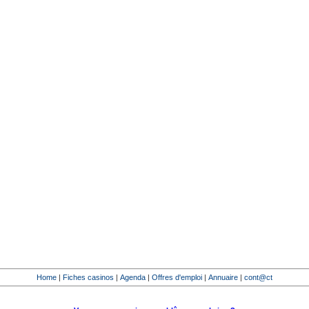
Home
|
Fiches casinos
|
Agenda
|
Offres d'emploi
|
Annuaire
|
cont@ct