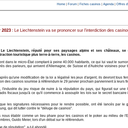
Home
|
Forum
|
Fiches casinos
|
Agenda
|
Offres d
r 2023
: Le Liechtenstein va se prononcer sur l'interdiction des casino
Le Liechtenstein, réputé pour ses paysages alpins et ses châteaux, se 
action touristique plus terre-à-terre, les casinos.
ent dans le micro-État comptant à peine 40.000 habitants, ce qui lui vaut le surn
s des parieurs, qui arrivent d'Allemagne, de Suisse et d'Autriche voisines pour t
rès qu'une modification de la loi a légalisé les jeux d'argent, ils devront tous fer
ction des casinos soumise à référendum le 29 janvier prochain parviennent à leurs fi
 l'industrie du jeu risque de nuire à la réputation du pays, qui figurait sur une l
adis fiscaux jusqu'à ce qu'il commence à assouplir les lois sur le secret bancaire i
que les signatures nécessaires pour le rendre possible, ont été lancés par le 
g, qui dit lutter contre le "déluge de casinos".
nous établir comme un lieu phare pour les casinos et le poker au milieu de l'E
mbres, Guido Meier, lors d'un débat sur le référendum.
e de réputation", a-t-il abondé.