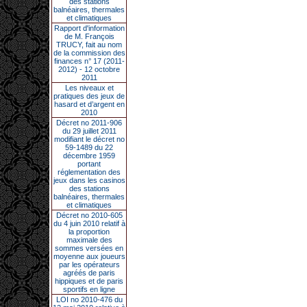
des stations
balnéaires, thermales
et climatiques
Rapport d'information
de M. François
TRUCY, fait au nom
de la commission des
finances n° 17 (2011-
2012) - 12 octobre
2011
Les niveaux et
pratiques des jeux de
hasard et d’argent en
2010
Décret no 2011-906
du 29 juillet 2011
modifiant le décret no
59-1489 du 22
décembre 1959
portant
réglementation des
jeux dans les casinos
des stations
balnéaires, thermales
et climatiques
Décret no 2010-605
du 4 juin 2010 relatif à
la proportion
maximale des
sommes versées en
moyenne aux joueurs
par les opérateurs
agréés de paris
hippiques et de paris
sportifs en ligne
LOI no 2010-476 du