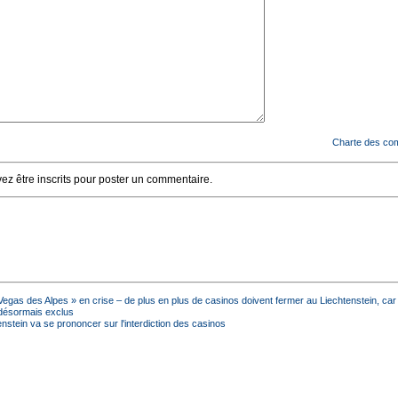
Charte des co
z être inscrits pour poster un commentaire.
Vegas des Alpes » en crise – de plus en plus de casinos doivent fermer au Liechtenstein, car
désormais exclus
nstein va se prononcer sur l'interdiction des casinos