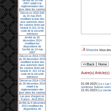
l’arrêté du 14 mai
2007 relatif à la
réglementation des
jeux dans les casinos
Décret no 2015-540
du 15 mai 2015
modifiant la liste des
jeux autorisés dans
les casinos fixée par
l’article D.321-13 du
code de la sécurité
intérieure
Arrêté du 30
décembre 2014
modifiant les
dispositions de
l’arrêté du 14 mai
S'inscrire
Vous deve
2007
Décret no 2014-1726
du 30 décembre 2014
modifiant la liste des
jeux autorisés dans
les casinos fixée par
l’article D. 321-13 du
Autre(s) Article(s)
code de la sécurité
intérieure
Décret no 2014-1724
du 30 décembre 2014
01-09-2025 |
Le « Las 
relatif à la
nombreux Suisses sont 
réglementation des
21-01-2023 |
Le Liechte
jeux dans les casinos
Les jeux d’argent en
France - Avril 2014
Arrêté du 6 décembre
2013 modifiant les
dispositions de