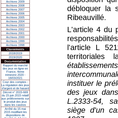
Archives 2009
Archives 2008
débloquer la s
Archives 2007
Archives 2006
Ribeauvillé.
Archives 2005
Archives 2004
Archives 2003
L'article 4 du p
Archives 2002
Archives 2001
responsabilit
Archives 2000
Archives 1999
l'article L 52
Archives 1998
Classements
2018/2019
territoriales
2019/2020
Documentation
établisseme
Rapport du marché
des jeux en ligne en
intercommuna
France, 4eme
trimestre 2020 -
18/03/2021
instituer le pr
Cour des comptes -
La régulation des jeux
d’argent et de hasard
des jeux dans 
Décret n° 2015-669
du 15 juin 2015 relatif
L.2333-54, s
aux prélèvements sur
le produit des jeux
dans les casinos
siège d'un ca
Arrêté du 15 mai
2015 modifiant les
dispositions de