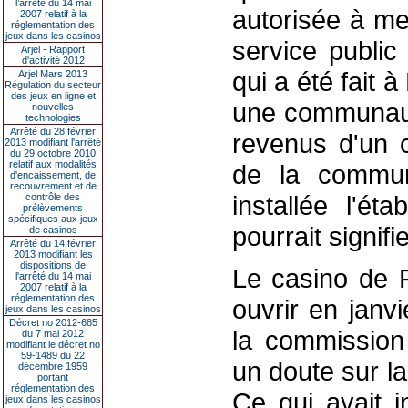
l’arrêté du 14 mai
autorisée à me
2007 relatif à la
réglementation des
jeux dans les casinos
service public
Arjel - Rapport
d'activité 2012
qui a été fait à
Arjel Mars 2013
Régulation du secteur
des jeux en ligne et
une communaut
nouvelles
technologies
Arrêté du 28 février
revenus d'un c
2013 modifiant l'arrêté
du 29 octobre 2010
relatif aux modalités
de la commun
d'encaissement, de
recouvrement et de
installée l'ét
contrôle des
prélèvements
spécifiques aux jeux
pourrait signif
de casinos
Arrêté du 14 février
2013 modifiant les
dispositions de
Le casino de R
l'arrêté du 14 mai
2007 relatif à la
réglementation des
ouvrir en janv
jeux dans les casinos
Décret no 2012-685
la commission
du 7 mai 2012
modifiant le décret no
59-1489 du 22
un doute sur l
décembre 1959
portant
réglementation des
Ce qui avait in
jeux dans les casinos