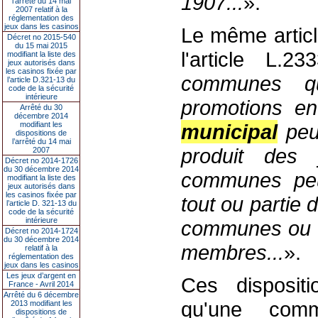
1907...
».
l’arrêté du 14 mai
2007 relatif à la
réglementation des
jeux dans les casinos
Le même articl
Décret no 2015-540
du 15 mai 2015
l'article L.2
modifiant la liste des
jeux autorisés dans
les casinos fixée par
communes qu
l’article D.321-13 du
code de la sécurité
intérieure
promotions en
Arrêté du 30
décembre 2014
modifiant les
municipal
peut
dispositions de
l’arrêté du 14 mai
produit des
2007
Décret no 2014-1726
du 30 décembre 2014
communes peuv
modifiant la liste des
jeux autorisés dans
les casinos fixée par
tout ou partie
l’article D. 321-13 du
code de la sécurité
intérieure
communes ou au
Décret no 2014-1724
du 30 décembre 2014
membres...
».
relatif à la
réglementation des
jeux dans les casinos
Les jeux d’argent en
Ces dispositi
France - Avril 2014
Arrêté du 6 décembre
qu'une com
2013 modifiant les
dispositions de