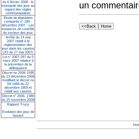
du 6 février 2008 - le
un commentair
monopole des jeux au
regard des règles
communautaires
Étude de législation
comparée n° 180 -
décembre 2007 - Les
instances de contrôle
du secteur des jeux
Arrêté du 14 mai
2007 relatif à la
réglementation des
jeux dans les casinos
(JO du 17 mai 2007)
Loi n° 2007-297 du 5
mars 2007 relative à
la prévention de la
délinquance
Décret no 2006-1595
du 13 décembre 2006
modifiant le décret no
59-1489 du 22
décembre 1959 et
relatif aux casinos
Décret n° 2006- 1386
du 15 novembre 2006
Rapport Trucy
Evolution des jeux de
hasard
Ho