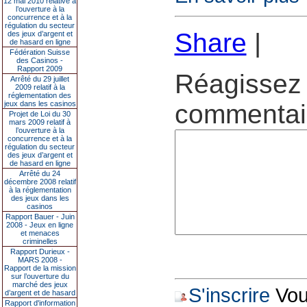
12 mai 2010 relative à
l’ouverture à la
concurrence et à la
régulation du secteur
Share
|
des jeux d’argent et
de hasard en ligne
Fédération Suisse
des Casinos -
Rapport 2009
Réagissez 
Arrêté du 29 juillet
2009 relatif à la
réglementation des
jeux dans les casinos
commentair
Projet de Loi du 30
mars 2009 relatif à
l’ouverture à la
concurrence et à la
régulation du secteur
des jeux d’argent et
de hasard en ligne
Arrêté du 24
décembre 2008 relatif
à la réglementation
des jeux dans les
casinos
Rapport Bauer - Juin
2008 - Jeux en ligne
et menaces
criminelles
Rapport Durieux -
MARS 2008 -
Rapport de la mission
sur l’ouverture du
marché des jeux
S'inscrire
Vous
d’argent et de hasard
Rapport d'information