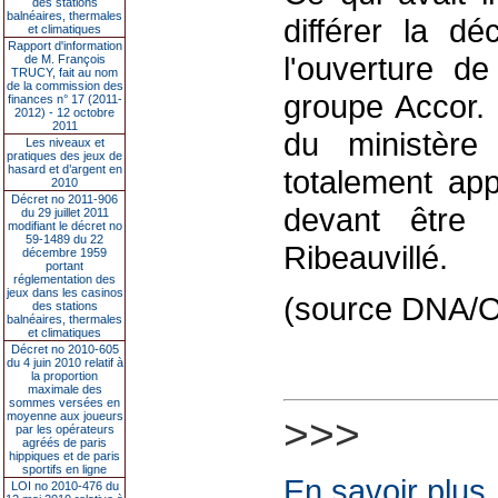
des stations
balnéaires, thermales
différer la dé
et climatiques
Rapport d'information
l'ouverture de
de M. François
TRUCY, fait au nom
de la commission des
groupe Accor. 
finances n° 17 (2011-
2012) - 12 octobre
2011
du ministère
Les niveaux et
pratiques des jeux de
hasard et d’argent en
totalement ap
2010
Décret no 2011-906
devant être
du 29 juillet 2011
modifiant le décret no
59-1489 du 22
Ribeauvillé.
décembre 1959
portant
réglementation des
jeux dans les casinos
(source DNA/Ol
des stations
balnéaires, thermales
et climatiques
Décret no 2010-605
du 4 juin 2010 relatif à
la proportion
maximale des
sommes versées en
moyenne aux joueurs
>>>
par les opérateurs
agréés de paris
hippiques et de paris
sportifs en ligne
En savoir plus
LOI no 2010-476 du