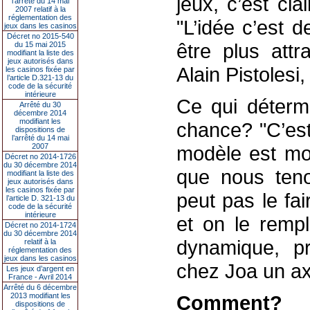
jeux, c’est cla
l’arrêté du 14 mai
2007 relatif à la
réglementation des
"L’idée c’est 
jeux dans les casinos
Décret no 2015-540
être plus attr
du 15 mai 2015
modifiant la liste des
jeux autorisés dans
Alain Pistolesi,
les casinos fixée par
l’article D.321-13 du
code de la sécurité
intérieure
Ce qui détermi
Arrêté du 30
décembre 2014
modifiant les
chance? "C’est 
dispositions de
l’arrêté du 14 mai
2007
modèle est moi
Décret no 2014-1726
du 30 décembre 2014
que nous teno
modifiant la liste des
jeux autorisés dans
les casinos fixée par
peut pas le fai
l’article D. 321-13 du
code de la sécurité
intérieure
et on le rempl
Décret no 2014-1724
du 30 décembre 2014
dynamique, p
relatif à la
réglementation des
jeux dans les casinos
chez Joa un axe
Les jeux d’argent en
France - Avril 2014
Arrêté du 6 décembre
2013 modifiant les
Comment?
dispositions de