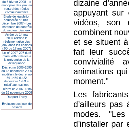
dizaine d’anné
du 6 février 2008 - le
monopole des jeux au
regard des règles
appuyant sur 
communautaires
Étude de législation
vidéos, son e
comparée n° 180 -
décembre 2007 - Les
instances de contrôle
combinent nouve
du secteur des jeux
Arrêté du 14 mai
2007 relatif à la
et se situent à
réglementation des
jeux dans les casinos
(JO du 17 mai 2007)
fait leur succ
Loi n° 2007-297 du 5
mars 2007 relative à
convivialit
la prévention de la
délinquance
Décret no 2006-1595
animations qui
du 13 décembre 2006
modifiant le décret no
59-1489 du 22
moment."
décembre 1959 et
relatif aux casinos
Décret n° 2006- 1386
Les fabrican
du 15 novembre 2006
Rapport Trucy
d’ailleurs pas 
Evolution des jeux de
hasard
modes. "Les
d’installer pa