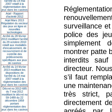
l’arrêté du 14 mai
2007 relatif à la
Réglementa
réglementation des
jeux dans les casinos
Arjel - Rapport
renouvellemen
d'activité 2012
Arjel Mars 2013
Régulation du secteur
surveillance et
des jeux en ligne et
nouvelles
police des j
technologies
Arrêté du 28 février
2013 modifiant l'arrêté
simplement d
du 29 octobre 2010
relatif aux modalités
d'encaissement, de
montrer patte 
recouvrement et de
contrôle des
prélèvements
interdits sau
spécifiques aux jeux
de casinos
directeur. Nou
Arrêté du 14 février
2013 modifiant les
dispositions de
s’il faut remp
l'arrêté du 14 mai
2007 relatif à la
réglementation des
une maintenanc
jeux dans les casinos
Décret no 2012-685
très strict,
du 7 mai 2012
modifiant le décret no
59-1489 du 22
directement de
décembre 1959
portant
réglementation des
agréés par le
jeux dans les casinos