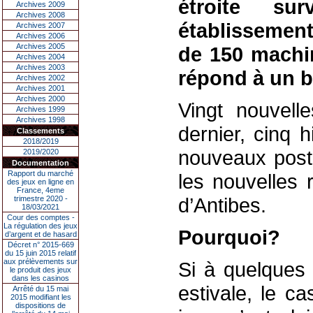
étroite su
Archives 2009
Archives 2008
établissement
Archives 2007
Archives 2006
Archives 2005
de 150 machi
Archives 2004
Archives 2003
répond à un b
Archives 2002
Archives 2001
Archives 2000
Vingt nouvell
Archives 1999
Archives 1998
dernier, cinq h
Classements
2018/2019
nouveaux poste
2019/2020
Documentation
Rapport du marché
les nouvelles 
des jeux en ligne en
France, 4eme
d’Antibes.
trimestre 2020 -
18/03/2021
Cour des comptes -
La régulation des jeux
Pourquoi?
d’argent et de hasard
Décret n° 2015-669
du 15 juin 2015 relatif
aux prélèvements sur
Si à quelques
le produit des jeux
dans les casinos
estivale, le c
Arrêté du 15 mai
2015 modifiant les
dispositions de