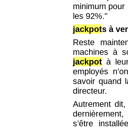
minimum pour l
les 92%."
jackpot
s à ve
Reste mainten
machines à so
jackpot
à leur
employés n’o
savoir quand l
directeur.
Autrement dit,
dernièrement
s’être instal