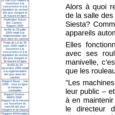
12 mai 2010 relative à
l’ouverture à la
Alors à quoi r
concurrence et à la
régulation du secteur
des jeux d’argent et
de la salle de
de hasard en ligne
Fédération Suisse
Siesta? Comme
des Casinos -
Rapport 2009
Arrêté du 29 juillet
appareils auto
2009 relatif à la
réglementation des
jeux dans les casinos
Elles fonctio
Projet de Loi du 30
mars 2009 relatif à
l’ouverture à la
avec ses rou
concurrence et à la
régulation du secteur
des jeux d’argent et
manivelle, c’e
de hasard en ligne
Arrêté du 24
décembre 2008 relatif
que les roulea
à la réglementation
des jeux dans les
casinos
"Les machines 
Rapport Bauer - Juin
2008 - Jeux en ligne
et menaces
leur public – e
criminelles
Rapport Durieux -
MARS 2008 -
à en maintenir
Rapport de la mission
sur l’ouverture du
le directeur 
marché des jeux
d’argent et de hasard
Rapport d'information