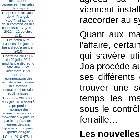
des stations
balnéaires, thermales
viennent insta
et climatiques
Rapport d'information
de M. François
raccorder au s
TRUCY, fait au nom
de la commission des
finances n° 17 (2011-
Quant aux mac
2012) - 12 octobre
2011
Les niveaux et
l’affaire, cert
pratiques des jeux de
hasard et d’argent en
2010
qui s’avère u
Décret no 2011-906
du 29 juillet 2011
Joa procède au
modifiant le décret no
59-1489 du 22
décembre 1959
ses différents
portant
réglementation des
jeux dans les casinos
trouver une s
des stations
balnéaires, thermales
et climatiques
temps les mac
Décret no 2010-605
du 4 juin 2010 relatif à
sous le contrôl
la proportion
maximale des
sommes versées en
ferraille…
moyenne aux joueurs
par les opérateurs
agréés de paris
hippiques et de paris
Les nouvelle
sportifs en ligne
LOI no 2010-476 du