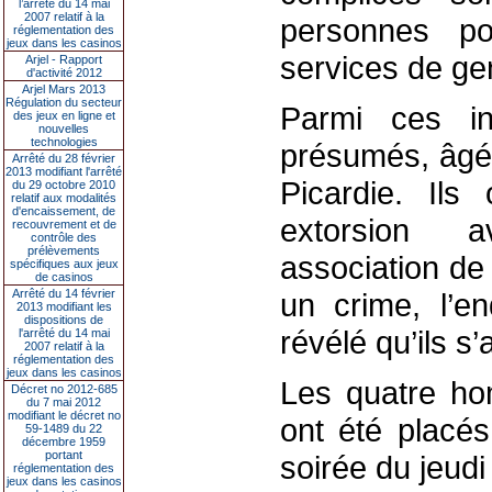
l’arrêté du 14 mai
2007 relatif à la
personnes po
réglementation des
jeux dans les casinos
services de ge
Arjel - Rapport
d'activité 2012
Arjel Mars 2013
Régulation du secteur
Parmi ces in
des jeux en ligne et
nouvelles
technologies
présumés, âgés
Arrêté du 28 février
2013 modifiant l'arrêté
Picardie. Il
du 29 octobre 2010
relatif aux modalités
d'encaissement, de
extorsion a
recouvrement et de
contrôle des
prélèvements
association de
spécifiques aux jeux
de casinos
Arrêté du 14 février
un crime, l’e
2013 modifiant les
dispositions de
révélé qu’ils s’
l'arrêté du 14 mai
2007 relatif à la
réglementation des
jeux dans les casinos
Les quatre hom
Décret no 2012-685
du 7 mai 2012
modifiant le décret no
ont été placés
59-1489 du 22
décembre 1959
portant
soirée du jeudi
réglementation des
jeux dans les casinos