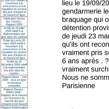
12 mai 2010 relative à
lieu le 19/09/2
l’ouverture à la
concurrence et à la
gendarmerie le
régulation du secteur
des jeux d’argent et
de hasard en ligne
braquage qui on
Fédération Suisse
des Casinos -
Rapport 2009
détention provi
Arrêté du 29 juillet
2009 relatif à la
de jeudi 23 mar
réglementation des
jeux dans les casinos
Projet de Loi du 30
qu'ils ont recon
mars 2009 relatif à
l’ouverture à la
concurrence et à la
vraiment pris 
régulation du secteur
des jeux d’argent et
de hasard en ligne
6 ans après . 
Arrêté du 24
décembre 2008 relatif
vraiment surcha
à la réglementation
des jeux dans les
casinos
Nous ne somm
Rapport Bauer - Juin
2008 - Jeux en ligne
et menaces
Parisienne
criminelles
Rapport Durieux -
MARS 2008 -
Rapport de la mission
sur l’ouverture du
marché des jeux
d’argent et de hasard
Rapport d'information