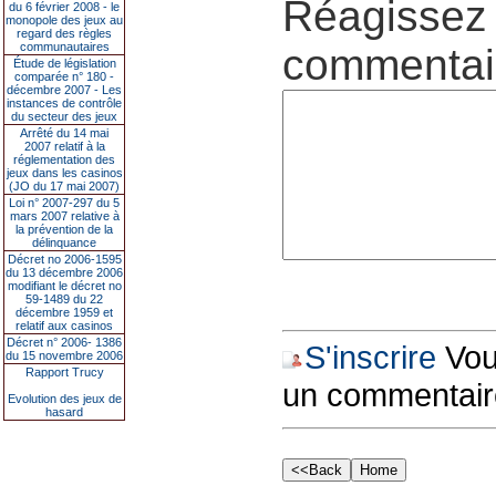
Réagissez 
du 6 février 2008 - le
monopole des jeux au
regard des règles
communautaires
commentair
Étude de législation
comparée n° 180 -
décembre 2007 - Les
instances de contrôle
du secteur des jeux
Arrêté du 14 mai
2007 relatif à la
réglementation des
jeux dans les casinos
(JO du 17 mai 2007)
Loi n° 2007-297 du 5
mars 2007 relative à
la prévention de la
délinquance
Décret no 2006-1595
du 13 décembre 2006
modifiant le décret no
59-1489 du 22
décembre 1959 et
relatif aux casinos
Décret n° 2006- 1386
S'inscrire
Vous
du 15 novembre 2006
Rapport Trucy
un commentair
Evolution des jeux de
hasard