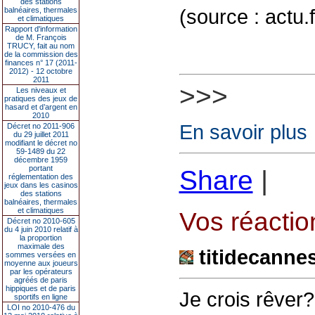
des stations
(source : actu.
balnéaires, thermales
et climatiques
Rapport d'information
de M. François
TRUCY, fait au nom
de la commission des
finances n° 17 (2011-
2012) - 12 octobre
2011
>>>
Les niveaux et
pratiques des jeux de
hasard et d’argent en
2010
En savoir plus
Décret no 2011-906
du 29 juillet 2011
modifiant le décret no
59-1489 du 22
décembre 1959
portant
Share
|
réglementation des
jeux dans les casinos
des stations
balnéaires, thermales
et climatiques
Vos réaction
Décret no 2010-605
du 4 juin 2010 relatif à
la proportion
maximale des
titidecanne
sommes versées en
moyenne aux joueurs
par les opérateurs
agréés de paris
hippiques et de paris
Je crois rêver
sportifs en ligne
LOI no 2010-476 du