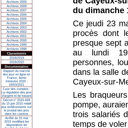
de Cayeux-sur
Archives 2009
Archives 2008
du dimanche 1
Archives 2007
Archives 2006
Archives 2005
Ce jeudi 23 ma
Archives 2004
Archives 2003
procès dont le
Archives 2002
Archives 2001
presque sept a
Archives 2000
Archives 1999
Archives 1998
au lundi 19
Classements
2018/2019
personnes, lou
2019/2020
Documentation
dans la salle 
Rapport du marché
des jeux en ligne en
France, 4eme
Cayeux-sur-M
trimestre 2020 -
18/03/2021
Cour des comptes -
Les braqueurs,
La régulation des jeux
d’argent et de hasard
Décret n° 2015-669
pompe, auraien
du 15 juin 2015 relatif
aux prélèvements sur
le produit des jeux
trois salariés 
dans les casinos
Arrêté du 15 mai
temps de voler
2015 modifiant les
dispositions de