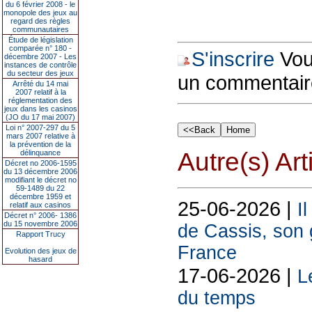
du 6 février 2008 - le
monopole des jeux au
regard des règles
communautaires
Étude de législation
comparée n° 180 -
S'inscrire
Vous
décembre 2007 - Les
instances de contrôle
du secteur des jeux
un commentair
Arrêté du 14 mai
2007 relatif à la
réglementation des
jeux dans les casinos
(JO du 17 mai 2007)
Loi n° 2007-297 du 5
mars 2007 relative à
la prévention de la
Autre(s) Art
délinquance
Décret no 2006-1595
du 13 décembre 2006
modifiant le décret no
59-1489 du 22
décembre 1959 et
25-06-2026 |
I
relatif aux casinos
Décret n° 2006- 1386
du 15 novembre 2006
de Cassis, son g
Rapport Trucy
France
Evolution des jeux de
hasard
17-06-2026 |
L
du temps