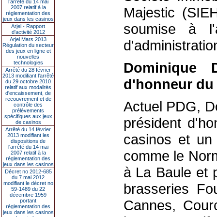
l’arrêté du 14 mai
2007 relatif à la
Majestic (SIE
réglementation des
jeux dans les casinos
soumise à l'
Arjel - Rapport
d'activité 2012
Arjel Mars 2013
d'administrati
Régulation du secteur
des jeux en ligne et
nouvelles
technologies
Dominique 
Arrêté du 28 février
2013 modifiant l'arrêté
d'honneur du
du 29 octobre 2010
relatif aux modalités
d'encaissement, de
recouvrement et de
Actuel PDG, D
contrôle des
prélèvements
spécifiques aux jeux
président d'h
de casinos
Arrêté du 14 février
casinos et un 
2013 modifiant les
dispositions de
l'arrêté du 14 mai
comme le Nor
2007 relatif à la
réglementation des
jeux dans les casinos
à La Baule et 
Décret no 2012-685
du 7 mai 2012
modifiant le décret no
brasseries Fo
59-1489 du 22
décembre 1959
Cannes, Courc
portant
réglementation des
jeux dans les casinos