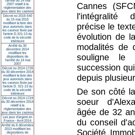
l’arrêté du 14 mai
Cannes (SFCM
2007 relatif à la
réglementation des
jeux dans les casinos
l'intégralité 
Décret no 2015-540
du 15 mai 2015
modifiant la liste des
précise le tex
jeux autorisés dans
les casinos fixée par
évolution de 
l’article D.321-13 du
code de la sécurité
intérieure
modalités de d
Arrêté du 30
décembre 2014
modifiant les
souligne le 
dispositions de
l’arrêté du 14 mai
2007
succession qui 
Décret no 2014-1726
du 30 décembre 2014
depuis plusieu
modifiant la liste des
jeux autorisés dans
les casinos fixée par
l’article D. 321-13 du
De son côté la
code de la sécurité
intérieure
Décret no 2014-1724
soeur d'Alexa
du 30 décembre 2014
relatif à la
réglementation des
âgée de 32 an
jeux dans les casinos
Les jeux d’argent en
du conseil d'a
France - Avril 2014
Arrêté du 6 décembre
2013 modifiant les
Société Immobi
dispositions de