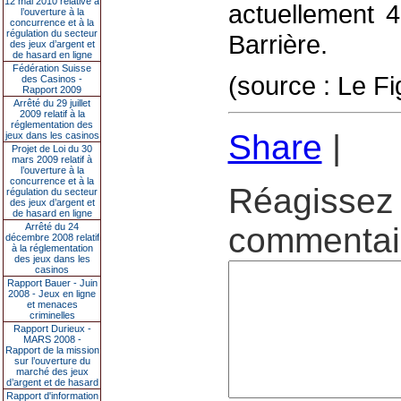
12 mai 2010 relative à
actuellement 
l’ouverture à la
concurrence et à la
régulation du secteur
Barrière.
des jeux d’argent et
de hasard en ligne
Fédération Suisse
(source : Le Fi
des Casinos -
Rapport 2009
Arrêté du 29 juillet
2009 relatif à la
réglementation des
Share
|
jeux dans les casinos
Projet de Loi du 30
mars 2009 relatif à
l’ouverture à la
concurrence et à la
Réagissez 
régulation du secteur
des jeux d’argent et
de hasard en ligne
Arrêté du 24
commentair
décembre 2008 relatif
à la réglementation
des jeux dans les
casinos
Rapport Bauer - Juin
2008 - Jeux en ligne
et menaces
criminelles
Rapport Durieux -
MARS 2008 -
Rapport de la mission
sur l’ouverture du
marché des jeux
d’argent et de hasard
Rapport d'information