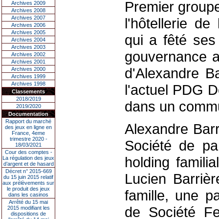
Premier groupe
Archives 2009
Archives 2008
Archives 2007
l'hôtellerie d
Archives 2006
Archives 2005
qui a fêté ses
Archives 2004
Archives 2003
gouvernance av
Archives 2002
Archives 2001
d'Alexandre Ba
Archives 2000
Archives 1999
Archives 1998
l'actuel PDG D
Classements
2018/2019
dans un comm
2019/2020
Documentation
Rapport du marché
Alexandre Barr
des jeux en ligne en
France, 4eme
trimestre 2020 -
Société de par
18/03/2021
Cour des comptes -
holding famili
La régulation des jeux
d’argent et de hasard
Décret n° 2015-669
Lucien Barriè
du 15 juin 2015 relatif
aux prélèvements sur
le produit des jeux
famille, une p
dans les casinos
Arrêté du 15 mai
de Société Fe
2015 modifiant les
dispositions de