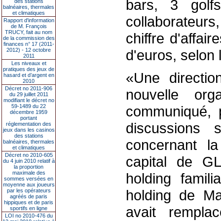
bars, 3 golf
des stations
balnéaires, thermales
et climatiques
collaborateurs
Rapport d'information
de M. François
TRUCY, fait au nom
chiffre d'affai
de la commission des
finances n° 17 (2011-
2012) - 12 octobre
d'euros, selon
2011
Les niveaux et
pratiques des jeux de
«Une directio
hasard et d’argent en
2010
Décret no 2011-906
nouvelle org
du 29 juillet 2011
modifiant le décret no
59-1489 du 22
communiqué, p
décembre 1959
portant
discussions 
réglementation des
jeux dans les casinos
des stations
concernant l
balnéaires, thermales
et climatiques
Décret no 2010-605
capital de G
du 4 juin 2010 relatif à
la proportion
maximale des
holding famil
sommes versées en
moyenne aux joueurs
holding de Ma
par les opérateurs
agréés de paris
hippiques et de paris
avait rempla
sportifs en ligne
LOI no 2010-476 du