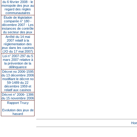
du 6 février 2008 - le
monopole des jeux au
regard des règles
communautaires
Étude de législation
comparée n° 180 -
décembre 2007 - Les
instances de contrôle
du secteur des jeux
Arrêté du 14 mai
2007 relatif à la
réglementation des
jeux dans les casinos
(JO du 17 mai 2007)
Loi n° 2007-297 du 5
mars 2007 relative à
la prévention de la
délinquance
Décret no 2006-1595
du 13 décembre 2006
modifiant le décret no
59-1489 du 22
décembre 1959 et
relatif aux casinos
Décret n° 2006- 1386
du 15 novembre 2006
Rapport Trucy
Evolution des jeux de
hasard
Ho