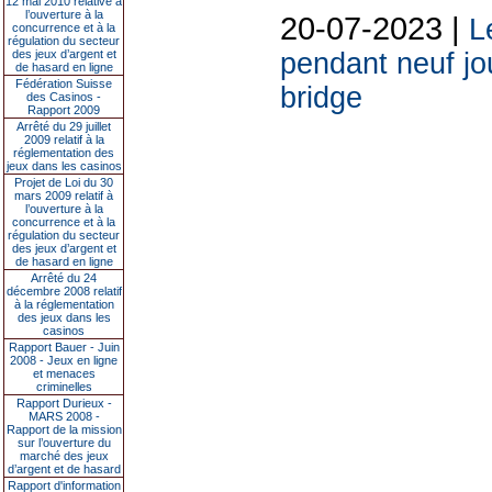
12 mai 2010 relative à
l’ouverture à la
20-07-2023 |
L
concurrence et à la
régulation du secteur
des jeux d’argent et
pendant neuf jou
de hasard en ligne
Fédération Suisse
bridge
des Casinos -
Rapport 2009
Arrêté du 29 juillet
2009 relatif à la
réglementation des
jeux dans les casinos
Projet de Loi du 30
mars 2009 relatif à
l’ouverture à la
concurrence et à la
régulation du secteur
des jeux d’argent et
de hasard en ligne
Arrêté du 24
décembre 2008 relatif
à la réglementation
des jeux dans les
casinos
Rapport Bauer - Juin
2008 - Jeux en ligne
et menaces
criminelles
Rapport Durieux -
MARS 2008 -
Rapport de la mission
sur l’ouverture du
marché des jeux
d’argent et de hasard
Rapport d'information