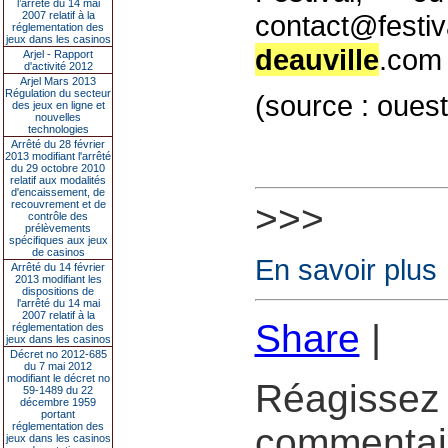
l’arrêté du 14 mai
2007 relatif à la
contact@festiva
réglementation des
jeux dans les casinos
deauville
.com
Arjel - Rapport
d'activité 2012
Arjel Mars 2013
Régulation du secteur
(source : oues
des jeux en ligne et
nouvelles
technologies
Arrêté du 28 février
2013 modifiant l'arrêté
du 29 octobre 2010
relatif aux modalités
d'encaissement, de
>>>
recouvrement et de
contrôle des
prélèvements
spécifiques aux jeux
de casinos
En savoir plus
Arrêté du 14 février
2013 modifiant les
dispositions de
l'arrêté du 14 mai
2007 relatif à la
Share
|
réglementation des
jeux dans les casinos
Décret no 2012-685
du 7 mai 2012
modifiant le décret no
Réagissez 
59-1489 du 22
décembre 1959
portant
réglementation des
commentair
jeux dans les casinos