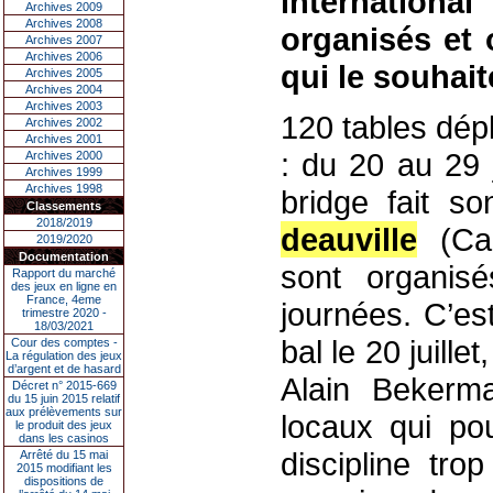
international
Archives 2009
Archives 2008
organisés et 
Archives 2007
Archives 2006
qui le souhait
Archives 2005
Archives 2004
Archives 2003
120 tables dép
Archives 2002
Archives 2001
: du 20 au 29 j
Archives 2000
Archives 1999
Archives 1998
bridge fait s
Classements
2018/2019
deauville
(Cal
2019/2020
Documentation
sont organis
Rapport du marché
des jeux en ligne en
France, 4eme
journées. C’es
trimestre 2020 -
18/03/2021
bal le 20 juille
Cour des comptes -
La régulation des jeux
d’argent et de hasard
Alain Bekerma
Décret n° 2015-669
du 15 juin 2015 relatif
aux prélèvements sur
locaux qui pou
le produit des jeux
dans les casinos
discipline tr
Arrêté du 15 mai
2015 modifiant les
dispositions de