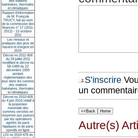
des stations
balnéaires, thermales
et climatiques
Rapport d'information
de M. François
TRUCY, fait au nom
de la commission des
finances n° 17 (2011-
2012) - 12 octobre
2011
Les niveaux et
pratiques des jeux de
hasard et d’argent en
2010
Décret no 2011-906
du 29 juillet 2011
modifiant le décret no
59-1489 du 22
décembre 1959
portant
S'inscrire
Vous
réglementation des
jeux dans les casinos
des stations
un commentair
balnéaires, thermales
et climatiques
Décret no 2010-605
du 4 juin 2010 relatif à
la proportion
maximale des
sommes versées en
moyenne aux joueurs
par les opérateurs
Autre(s) Art
agréés de paris
hippiques et de paris
sportifs en ligne
LOI no 2010-476 du