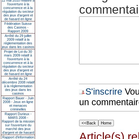
12 mai 2010 relative à
l’ouverture à la
commentair
concurrence et à la
régulation du secteur
des jeux d’argent et
de hasard en ligne
Fédération Suisse
des Casinos -
Rapport 2009
Arrêté du 29 juillet
2009 relatif à la
réglementation des
jeux dans les casinos
Projet de Loi du 30
mars 2009 relatif à
l’ouverture à la
concurrence et à la
régulation du secteur
des jeux d’argent et
de hasard en ligne
Arrêté du 24
décembre 2008 relatif
à la réglementation
S'inscrire
Vous
des jeux dans les
casinos
Rapport Bauer - Juin
un commentair
2008 - Jeux en ligne
et menaces
criminelles
Rapport Durieux -
MARS 2008 -
Rapport de la mission
sur l’ouverture du
marché des jeux
Article(s) rel
d’argent et de hasard
Rapport d'information