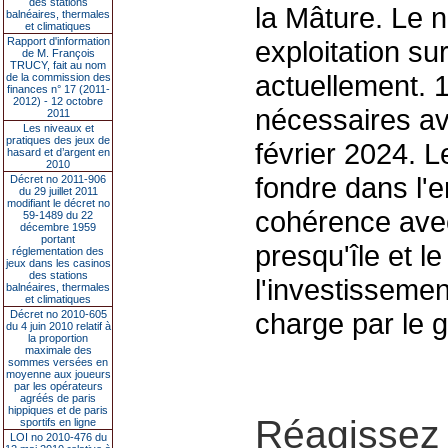
des stations
la Mâture. Le 
balnéaires, thermales
et climatiques
Rapport d'information
exploitation s
de M. François
TRUCY, fait au nom
actuellement. 
de la commission des
finances n° 17 (2011-
2012) - 12 octobre
nécessaires av
2011
Les niveaux et
pratiques des jeux de
février 2024. 
hasard et d’argent en
2010
fondre dans l'
Décret no 2011-906
du 29 juillet 2011
modifiant le décret no
cohérence avec 
59-1489 du 22
décembre 1959
portant
presqu'île et 
réglementation des
jeux dans les casinos
des stations
l'investissement
balnéaires, thermales
et climatiques
charge par le 
Décret no 2010-605
du 4 juin 2010 relatif à
la proportion
maximale des
sommes versées en
moyenne aux joueurs
par les opérateurs
agréés de paris
hippiques et de paris
Réagissez 
sportifs en ligne
LOI no 2010-476 du