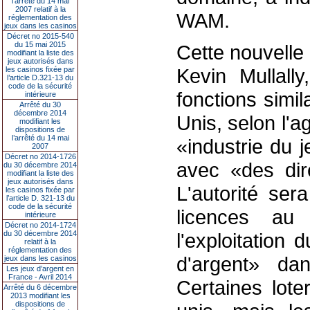
l’arrêté du 14 mai
2007 relatif à la
WAM.
réglementation des
jeux dans les casinos
Décret no 2015-540
du 15 mai 2015
Cette nouvelle 
modifiant la liste des
jeux autorisés dans
Kevin Mullall
les casinos fixée par
l’article D.321-13 du
code de la sécurité
fonctions simil
intérieure
Arrêté du 30
décembre 2014
Unis, selon l'a
modifiant les
dispositions de
l’arrêté du 14 mai
«industrie du 
2007
Décret no 2014-1726
avec «des dire
du 30 décembre 2014
modifiant la liste des
jeux autorisés dans
L'autorité ser
les casinos fixée par
l’article D. 321-13 du
code de la sécurité
licences au 
intérieure
Décret no 2014-1724
du 30 décembre 2014
l'exploitation
relatif à la
réglementation des
d'argent» d
jeux dans les casinos
Les jeux d’argent en
France - Avril 2014
Certaines lote
Arrêté du 6 décembre
2013 modifiant les
dispositions de