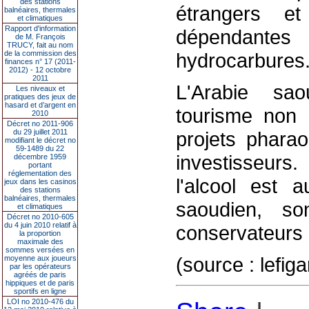
des stations
étrangers et
balnéaires, thermales
et climatiques
Rapport d'information
dépendant
de M. François
TRUCY, fait au nom
de la commission des
hydrocarbures
finances n° 17 (2011-
2012) - 12 octobre
2011
L'Arabie sa
Les niveaux et
pratiques des jeux de
hasard et d’argent en
tourisme non 
2010
Décret no 2011-906
du 29 juillet 2011
projets pharao
modifiant le décret no
59-1489 du 22
investisseurs
décembre 1959
portant
réglementation des
l'alcool est a
jeux dans les casinos
des stations
balnéaires, thermales
saoudien, s
et climatiques
Décret no 2010-605
du 4 juin 2010 relatif à
conservateurs d
la proportion
maximale des
sommes versées en
(source : lefig
moyenne aux joueurs
par les opérateurs
agréés de paris
hippiques et de paris
sportifs en ligne
LOI no 2010-476 du