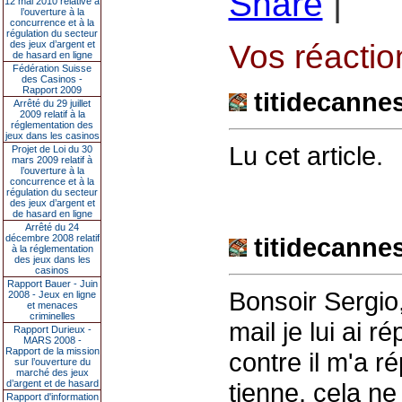
Share
|
12 mai 2010 relative à
l’ouverture à la
concurrence et à la
régulation du secteur
des jeux d’argent et
Vos réaction
de hasard en ligne
Fédération Suisse
des Casinos -
Rapport 2009
titidecanne
Arrêté du 29 juillet
2009 relatif à la
réglementation des
jeux dans les casinos
Lu cet article.
Projet de Loi du 30
mars 2009 relatif à
l’ouverture à la
concurrence et à la
régulation du secteur
des jeux d’argent et
de hasard en ligne
Arrêté du 24
décembre 2008 relatif
titidecanne
à la réglementation
des jeux dans les
casinos
Rapport Bauer - Juin
Bonsoir Sergio
2008 - Jeux en ligne
et menaces
criminelles
mail je lui ai 
Rapport Durieux -
MARS 2008 -
Rapport de la mission
contre il m'a 
sur l’ouverture du
marché des jeux
d’argent et de hasard
tienne, cela ne 
Rapport d'information