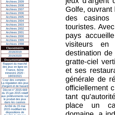
jeux d'argent
Archives 2009
Archives 2008
Golfe, ouvrant 
Archives 2007
Archives 2006
des casinos 
Archives 2005
Archives 2004
touristes. Ave
Archives 2003
Archives 2002
Archives 2001
pays accueill
Archives 2000
Archives 1999
visiteurs e
Archives 1998
Classements
destination de
2018/2019
2019/2020
gratte-ciel ver
Documentation
Rapport du marché
des jeux en ligne en
et ses restaur
France, 4eme
trimestre 2020 -
18/03/2021
générale de ré
Cour des comptes -
La régulation des jeux
officiellement
d’argent et de hasard
Décret n° 2015-669
du 15 juin 2015 relatif
tant qu'autori
aux prélèvements sur
le produit des jeux
dans les casinos
place un ca
Arrêté du 15 mai
2015 modifiant les
domaine, a ind
dispositions de