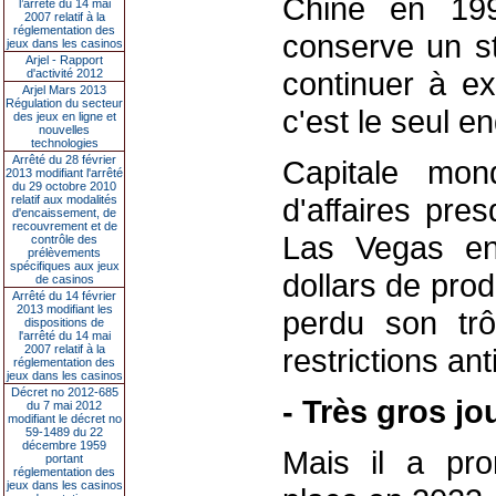
Chine en 199
l’arrêté du 14 mai
2007 relatif à la
réglementation des
conserve un st
jeux dans les casinos
Arjel - Rapport
continuer à ex
d'activité 2012
Arjel Mars 2013
Régulation du secteur
c'est le seul e
des jeux en ligne et
nouvelles
technologies
Arrêté du 28 février
Capitale mon
2013 modifiant l'arrêté
du 29 octobre 2010
d'affaires pre
relatif aux modalités
d'encaissement, de
recouvrement et de
Las Vegas en
contrôle des
prélèvements
spécifiques aux jeux
dollars de produ
de casinos
Arrêté du 14 février
2013 modifiant les
perdu son trô
dispositions de
l'arrêté du 14 mai
2007 relatif à la
restrictions ant
réglementation des
jeux dans les casinos
Décret no 2012-685
- Très gros jo
du 7 mai 2012
modifiant le décret no
59-1489 du 22
décembre 1959
Mais il a pro
portant
réglementation des
jeux dans les casinos