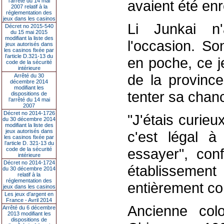
l’arrêté du 14 mai
avaient été enr
2007 relatif à la
réglementation des
jeux dans les casinos
Li Junkai n
Décret no 2015-540
du 15 mai 2015
modifiant la liste des
l'occasion. So
jeux autorisés dans
les casinos fixée par
l’article D.321-13 du
en poche, ce 
code de la sécurité
intérieure
de la provinc
Arrêté du 30
décembre 2014
modifiant les
tenter sa chan
dispositions de
l’arrêté du 14 mai
2007
Décret no 2014-1726
"J'étais curie
du 30 décembre 2014
modifiant la liste des
jeux autorisés dans
c'est légal à
les casinos fixée par
l’article D. 321-13 du
essayer", conf
code de la sécurité
intérieure
Décret no 2014-1724
établissemen
du 30 décembre 2014
relatif à la
réglementation des
entièrement co
jeux dans les casinos
Les jeux d’argent en
France - Avril 2014
Ancienne colo
Arrêté du 6 décembre
2013 modifiant les
dispositions de