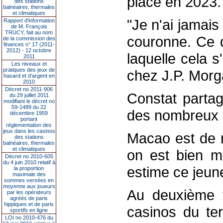
place en 2023.
des stations
balnéaires, thermales
et climatiques
"Je n'ai jamai
Rapport d'information
de M. François
TRUCY, fait au nom
couronne. Ce q
de la commission des
finances n° 17 (2011-
2012) - 12 octobre
laquelle cela s
2011
Les niveaux et
pratiques des jeux de
chez J.P. Morg
hasard et d’argent en
2010
Décret no 2011-906
Constat parta
du 29 juillet 2011
modifiant le décret no
59-1489 du 22
des nombreux hô
décembre 1959
portant
réglementation des
jeux dans les casinos
Macao est de r
des stations
balnéaires, thermales
et climatiques
on est bien m
Décret no 2010-605
du 4 juin 2010 relatif à
estime ce jeu
la proportion
maximale des
sommes versées en
moyenne aux joueurs
Au deuxième t
par les opérateurs
agréés de paris
hippiques et de paris
casinos du ter
sportifs en ligne
LOI no 2010-476 du