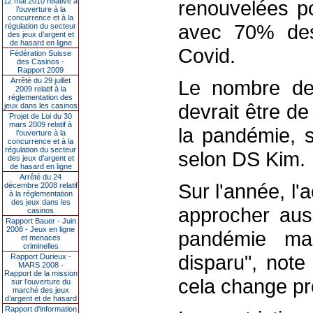
12 mai 2010 relative à
renouvelées p
l’ouverture à la
concurrence et à la
avec 70% des
régulation du secteur
des jeux d’argent et
de hasard en ligne
Covid.
Fédération Suisse
des Casinos -
Rapport 2009
Arrêté du 29 juillet
Le nombre de 
2009 relatif à la
réglementation des
devrait être d
jeux dans les casinos
Projet de Loi du 30
mars 2009 relatif à
la pandémie, s
l’ouverture à la
concurrence et à la
régulation du secteur
selon DS Kim.
des jeux d’argent et
de hasard en ligne
Arrêté du 24
Sur l'année, l'a
décembre 2008 relatif
à la réglementation
des jeux dans les
approcher aus
casinos
Rapport Bauer - Juin
2008 - Jeux en ligne
pandémie ma
et menaces
criminelles
disparu", not
Rapport Durieux -
MARS 2008 -
Rapport de la mission
cela change pr
sur l’ouverture du
marché des jeux
d’argent et de hasard
Rapport d'information