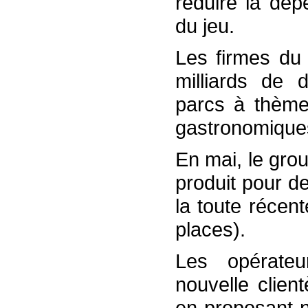
réduire la dépe
du jeu.
Les firmes du
milliards de 
parcs à thème 
gastronomiques
En mai, le gro
produit pour d
la toute récen
places).
Les opérateu
nouvelle clien
en proposant n