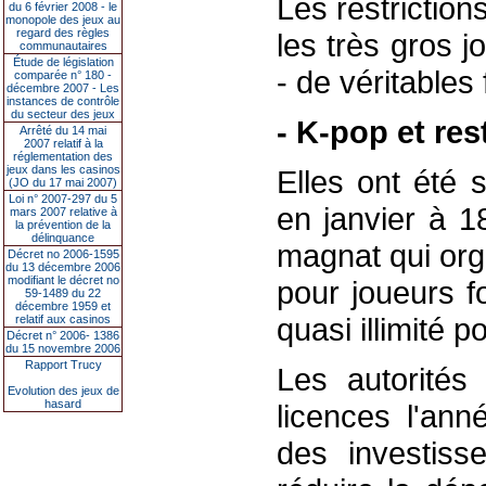
Les restrictio
du 6 février 2008 - le
monopole des jeux au
regard des règles
les très gros j
communautaires
Étude de législation
- de véritables 
comparée n° 180 -
décembre 2007 - Les
instances de contrôle
du secteur des jeux
- K-pop et res
Arrêté du 14 mai
2007 relatif à la
réglementation des
jeux dans les casinos
Elles ont été 
(JO du 17 mai 2007)
Loi n° 2007-297 du 5
en janvier à 1
mars 2007 relative à
la prévention de la
délinquance
magnat qui org
Décret no 2006-1595
du 13 décembre 2006
modifiant le décret no
pour joueurs f
59-1489 du 22
décembre 1959 et
quasi illimité p
relatif aux casinos
Décret n° 2006- 1386
du 15 novembre 2006
Rapport Trucy
Les autorités 
Evolution des jeux de
hasard
licences l'ann
des investiss