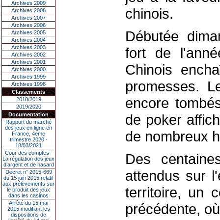
Archives 2009
chinois.
Archives 2008
Archives 2007
Archives 2006
Débutée diman
Archives 2005
Archives 2004
Archives 2003
fort de l'ann
Archives 2002
Archives 2001
Chinois enchaî
Archives 2000
Archives 1999
promesses. Les
Archives 1998
Classements
encore tombés
2018/2019
2019/2020
Documentation
de poker affic
Rapport du marché
des jeux en ligne en
de nombreux hô
France, 4eme
trimestre 2020 -
18/03/2021
Cour des comptes -
Des centaines
La régulation des jeux
d’argent et de hasard
attendus sur l
Décret n° 2015-669
du 15 juin 2015 relatif
aux prélèvements sur
territoire, un
le produit des jeux
dans les casinos
Arrêté du 15 mai
précédente, où
2015 modifiant les
dispositions de