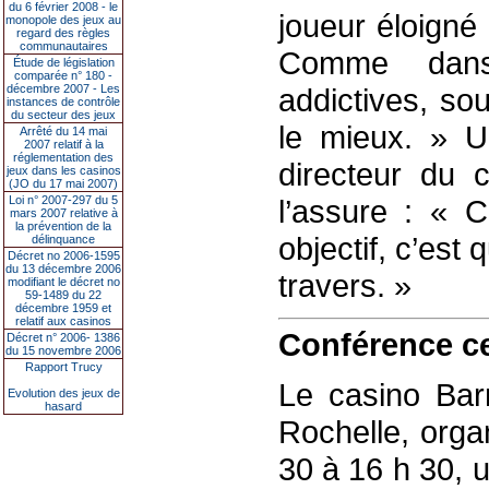
du 6 février 2008 - le
joueur éloigné
monopole des jeux au
regard des règles
communautaires
Comme dans 
Étude de législation
comparée n° 180 -
décembre 2007 - Les
addictives, sou
instances de contrôle
du secteur des jeux
le mieux. » U
Arrêté du 14 mai
2007 relatif à la
réglementation des
directeur du c
jeux dans les casinos
(JO du 17 mai 2007)
Loi n° 2007-297 du 5
l’assure : « 
mars 2007 relative à
la prévention de la
objectif, c’est 
délinquance
Décret no 2006-1595
du 13 décembre 2006
travers. »
modifiant le décret no
59-1489 du 22
décembre 1959 et
relatif aux casinos
Conférence ce
Décret n° 2006- 1386
du 15 novembre 2006
Rapport Trucy
Le casino Barr
Evolution des jeux de
hasard
Rochelle, orga
30 à 16 h 30, 