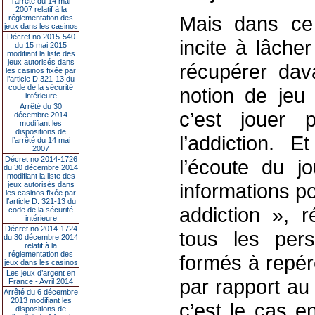
l’arrêté du 14 mai
2007 relatif à la
Mais dans ce
réglementation des
jeux dans les casinos
Décret no 2015-540
incite à lâcher
du 15 mai 2015
modifiant la liste des
jeux autorisés dans
récupérer dav
les casinos fixée par
l’article D.321-13 du
code de la sécurité
notion de jeu 
intérieure
Arrêté du 30
c’est jouer 
décembre 2014
modifiant les
dispositions de
l’addiction. 
l’arrêté du 14 mai
2007
Décret no 2014-1726
l’écoute du j
du 30 décembre 2014
modifiant la liste des
informations po
jeux autorisés dans
les casinos fixée par
l’article D. 321-13 du
addiction », 
code de la sécurité
intérieure
Décret no 2014-1724
tous les pers
du 30 décembre 2014
relatif à la
réglementation des
formés à repér
jeux dans les casinos
Les jeux d’argent en
par rapport au
France - Avril 2014
Arrêté du 6 décembre
2013 modifiant les
c’est le cas 
dispositions de