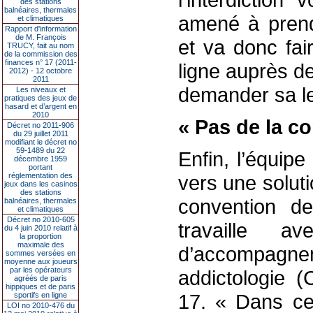
des stations
balnéaires, thermales
amené à prend
et climatiques
Rapport d'information
de M. François
et va donc fai
TRUCY, fait au nom
de la commission des
finances n° 17 (2011-
ligne auprès de 
2012) - 12 octobre
2011
demander sa le
Les niveaux et
pratiques des jeux de
hasard et d’argent en
2010
« Pas de la co
Décret no 2011-906
du 29 juillet 2011
modifiant le décret no
59-1489 du 22
Enfin, l’équipe
décembre 1959
portant
réglementation des
vers une solut
jeux dans les casinos
des stations
convention de
balnéaires, thermales
et climatiques
Décret no 2010-605
travaille 
du 4 juin 2010 relatif à
la proportion
maximale des
d’accompagn
sommes versées en
moyenne aux joueurs
par les opérateurs
addictologie (
agréés de paris
hippiques et de paris
17. « Dans ce
sportifs en ligne
LOI no 2010-476 du