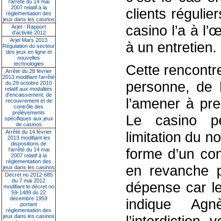
l’arrêté du 14 mai
2007 relatif à la
clients régulie
réglementation des
jeux dans les casinos
casino l’a à l’œ
Arjel - Rapport
d'activité 2012
Arjel Mars 2013
à un entretien.
Régulation du secteur
des jeux en ligne et
nouvelles
technologies
Cette rencontr
Arrêté du 28 février
2013 modifiant l'arrêté
personne, de l
du 29 octobre 2010
relatif aux modalités
d'encaissement, de
l’amener à pre
recouvrement et de
contrôle des
prélèvements
Le casino p
spécifiques aux jeux
de casinos
Arrêté du 14 février
limitation du n
2013 modifiant les
dispositions de
forme d’un cont
l'arrêté du 14 mai
2007 relatif à la
réglementation des
en revanche p
jeux dans les casinos
Décret no 2012-685
du 7 mai 2012
dépense car le
modifiant le décret no
59-1489 du 22
décembre 1959
indique Agn
portant
réglementation des
l’interdiction
jeux dans les casinos