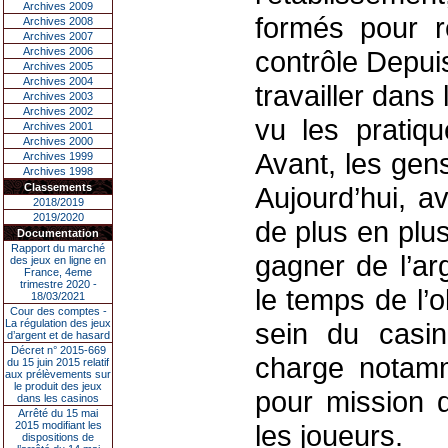
Archives 2009
formés pour r
Archives 2008
Archives 2007
Archives 2006
contrôle Depui
Archives 2005
Archives 2004
travailler dan
Archives 2003
Archives 2002
vu les pratiq
Archives 2001
Archives 2000
Avant, les gen
Archives 1999
Archives 1998
Classements
Aujourd’hui, a
2018/2019
2019/2020
de plus en plu
Documentation
Rapport du marché
gagner de l’ar
des jeux en ligne en
France, 4eme
trimestre 2020 -
le temps de l’
18/03/2021
Cour des comptes -
La régulation des jeux
sein du casin
d’argent et de hasard
Décret n° 2015-669
charge notamm
du 15 juin 2015 relatif
aux prélèvements sur
le produit des jeux
pour mission d
dans les casinos
Arrêté du 15 mai
2015 modifiant les
les joueurs.
dispositions de