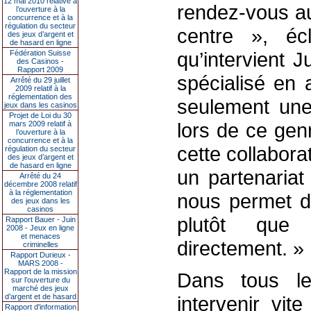
12 mai 2010 relative à
rendez-vous a
l’ouverture à la
concurrence et à la
régulation du secteur
centre », éc
des jeux d’argent et
de hasard en ligne
qu’intervient 
Fédération Suisse
des Casinos -
Rapport 2009
spécialisé en 
Arrêté du 29 juillet
2009 relatif à la
réglementation des
seulement une
jeux dans les casinos
Projet de Loi du 30
lors de ce genr
mars 2009 relatif à
l’ouverture à la
concurrence et à la
cette collabora
régulation du secteur
des jeux d’argent et
de hasard en ligne
un partenariat
Arrêté du 24
décembre 2008 relatif
à la réglementation
nous permet d’
des jeux dans les
casinos
plutôt que d
Rapport Bauer - Juin
2008 - Jeux en ligne
et menaces
directement. »
criminelles
Rapport Durieux -
MARS 2008 -
Rapport de la mission
Dans tous les
sur l’ouverture du
marché des jeux
d’argent et de hasard
intervenir vit
Rapport d'information