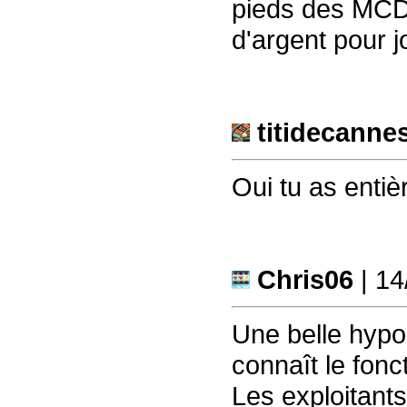
pieds des MCD 
d'argent pour jou
titidecanne
Oui tu as entiè
Chris06
| 14
Une belle hypo
connaît le fon
Les exploitant