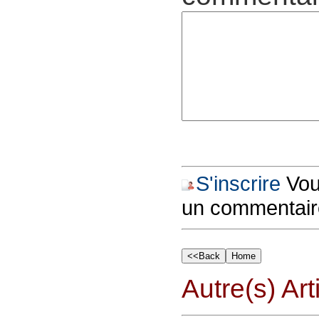
S'inscrire
Vous
un commentair
Autre(s) Art