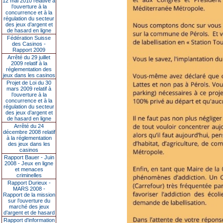
12 mai 2010 relative à
l’ouverture à la
concurrence et à la
régulation du secteur
des jeux d’argent et
de hasard en ligne
Fédération Suisse
des Casinos -
Rapport 2009
Arrêté du 29 juillet
2009 relatif à la
réglementation des
jeux dans les casinos
Projet de Loi du 30
mars 2009 relatif à
l’ouverture à la
concurrence et à la
régulation du secteur
des jeux d’argent et
de hasard en ligne
Arrêté du 24
décembre 2008 relatif
à la réglementation
des jeux dans les
casinos
Rapport Bauer - Juin
2008 - Jeux en ligne
et menaces
criminelles
Rapport Durieux -
MARS 2008 -
Rapport de la mission
sur l’ouverture du
marché des jeux
d’argent et de hasard
Rapport d'information