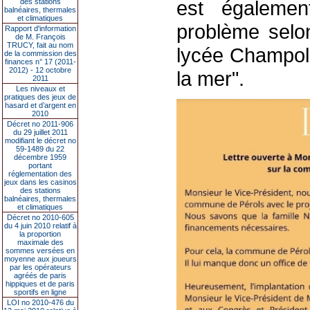
est également
des stations
balnéaires, thermales
et climatiques
problème selo
Rapport d'information
de M. François
TRUCY, fait au nom
lycée Champoli
de la commission des
finances n° 17 (2011-
2012) - 12 octobre
la mer".
2011
Les niveaux et
pratiques des jeux de
hasard et d’argent en
2010
Décret no 2011-906
du 29 juillet 2011
modifiant le décret no
59-1489 du 22
décembre 1959
portant
réglementation des
jeux dans les casinos
des stations
balnéaires, thermales
et climatiques
Décret no 2010-605
du 4 juin 2010 relatif à
la proportion
maximale des
sommes versées en
moyenne aux joueurs
par les opérateurs
agréés de paris
hippiques et de paris
sportifs en ligne
LOI no 2010-476 du