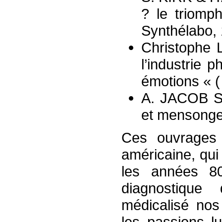
? le triomp
Synthélabo,
Christophe 
l’industrie 
émotions « (
A. JACOB SU
et mensonge
Ces ouvrages 
américaine, qu
les années 8
diagnostique
médicalisé nos
les passions l