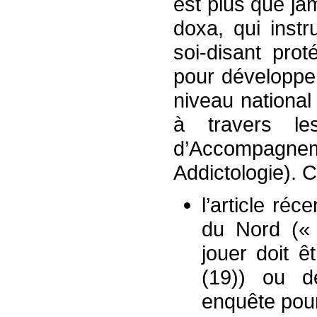
est plus que ja
doxa, qui instr
soi-disant prot
pour développer
niveau national 
à travers l
d’Accompagn
Addictologie). C
l’article ré
du Nord (« 
jouer doit ê
(19)) ou d
enquête pour