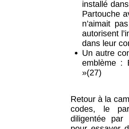
installé dan
Partouche av
n’aimait pa
autorisent l
dans leur c
Un autre con
emblème : E
»(27)
Retour à la cam
codes, le par
diligentée pa
pour essayer 