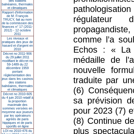
des stations
balnéaires, thermales
pathologisation
et climatiques
Rapport d'information
de M. François
régulateur
TRUCY, fait au nom
de la commission des
propagandiste,
finances n° 17 (2011-
2012) - 12 octobre
2011
comme l’a soul
Les niveaux et
pratiques des jeux de
hasard et d’argent en
Echos : « La 
2010
Décret no 2011-906
médaille de l’
du 29 juillet 2011
modifiant le décret no
59-1489 du 22
nouvelle formu
décembre 1959
portant
réglementation des
traduite par u
jeux dans les casinos
des stations
balnéaires, thermales
(6) Conséquenc
et climatiques
Décret no 2010-605
sa prévision de
du 4 juin 2010 relatif à
la proportion
maximale des
pour 2023 (7) e
sommes versées en
moyenne aux joueurs
par les opérateurs
(8) Continue de
agréés de paris
hippiques et de paris
sportifs en ligne
plus spectacul
LOI no 2010-476 du