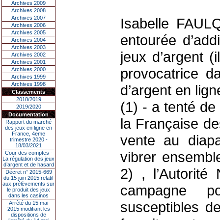
Archives 2009
Archives 2008
Archives 2007
Isabelle FAUL
Archives 2006
Archives 2005
entourée d’add
Archives 2004
Archives 2003
jeux d’argent (
Archives 2002
Archives 2001
provocatrice da
Archives 2000
Archives 1999
Archives 1998
d’argent en lig
Classements
2018/2019
(1) - a tenté de
2019/2020
Documentation
la Française de
Rapport du marché
des jeux en ligne en
France, 4eme
vente au diap
trimestre 2020 -
18/03/2021
vibrer ensembl
Cour des comptes -
La régulation des jeux
d’argent et de hasard
2) , l’Autorit
Décret n° 2015-669
du 15 juin 2015 relatif
aux prélèvements sur
campagne po
le produit des jeux
dans les casinos
susceptibles de
Arrêté du 15 mai
2015 modifiant les
dispositions de