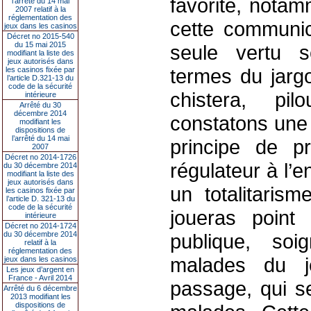
favorite, nota
l’arrêté du 14 mai
2007 relatif à la
réglementation des
cette communica
jeux dans les casinos
Décret no 2015-540
du 15 mai 2015
seule vertu s
modifiant la liste des
jeux autorisés dans
termes du jargo
les casinos fixée par
l’article D.321-13 du
code de la sécurité
chistera, pil
intérieure
Arrêté du 30
décembre 2014
constatons une 
modifiant les
dispositions de
l’arrêté du 14 mai
principe de p
2007
Décret no 2014-1726
régulateur à l’e
du 30 décembre 2014
modifiant la liste des
jeux autorisés dans
un totalitaris
les casinos fixée par
l’article D. 321-13 du
code de la sécurité
joueras point
intérieure
Décret no 2014-1724
du 30 décembre 2014
publique, soi
relatif à la
réglementation des
malades du j
jeux dans les casinos
Les jeux d’argent en
France - Avril 2014
passage, qui s
Arrêté du 6 décembre
2013 modifiant les
dispositions de