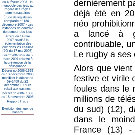
dernièrement par
du 6 février 2008 - le
monopole des jeux au
regard des règles
déjà été en 20
communautaires
Étude de législation
néo prohibitionn
comparée n° 180 -
décembre 2007 - Les
instances de contrôle
a lancé à gr
du secteur des jeux
Arrêté du 14 mai
2007 relatif à la
contribuable, u
réglementation des
jeux dans les casinos
(JO du 17 mai 2007)
Le rugby a ses c
Loi n° 2007-297 du 5
mars 2007 relative à
la prévention de la
Alors que vient
délinquance
Décret no 2006-1595
du 13 décembre 2006
festive et viril
modifiant le décret no
59-1489 du 22
décembre 1959 et
foules dans le 
relatif aux casinos
Décret n° 2006- 1386
millions de tél
du 15 novembre 2006
Rapport Trucy
du sud) (12), d
Evolution des jeux de
hasard
dans le moind
France (13) -