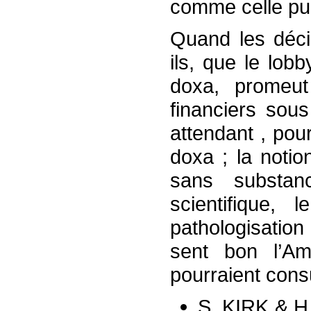
comme celle pub
Quand les déc
ils, que le lob
doxa, promeut
financiers sou
attendant , pou
doxa ; la notio
sans substan
scientifique, 
pathologisation
sent bon l’A
pourraient consu
S. KIRK & H