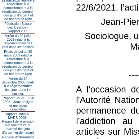
12 mai 2010 relative à
l’ouverture à la
22/6/2021, l’act
concurrence et à la
régulation du secteur
des jeux d’argent et
Jean-Pi
de hasard en ligne
Fédération Suisse
des Casinos -
Rapport 2009
Sociologue, u
Arrêté du 29 juillet
2009 relatif à la
réglementation des
M
jeux dans les casinos
Projet de Loi du 30
mars 2009 relatif à
l’ouverture à la
concurrence et à la
régulation du secteur
des jeux d’argent et
---
de hasard en ligne
Arrêté du 24
décembre 2008 relatif
à la réglementation
A l’occasion 
des jeux dans les
casinos
l’Autorité Nati
Rapport Bauer - Juin
2008 - Jeux en ligne
et menaces
permanence du
criminelles
Rapport Durieux -
MARS 2008 -
l’addiction a
Rapport de la mission
sur l’ouverture du
articles sur Mi
marché des jeux
d’argent et de hasard
Rapport d'information