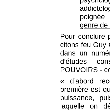
addictol
poignée
genre de 
Pour conclure p
citons feu Gu
dans un numér
d’études cons
POUVOIRS - con
« d’abord rec
première est qu
puissance, pu
laquelle on d