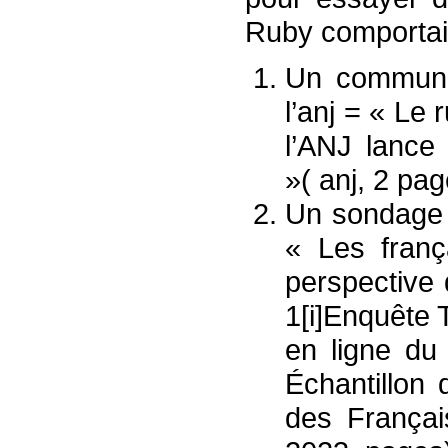
Ruby comportait
Un communiq
l’anj = « Le 
l’ANJ lance
»( anj, 2 pa
Un sondage p
« Les franç
perspective
1[i]Enquête T
en ligne du
Échantillon
des Françai