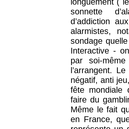
longuement ( l
sonnette d’a
d’addiction aux
alarmistes, no
sondage quell
Interactive - o
par soi-même 
l’arrangent. L
négatif, anti je
fête mondiale 
faire du gambli
Même le fait q
en France, que
représente un 