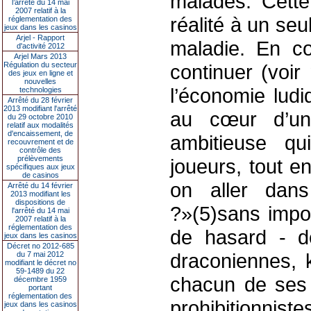
malades. Cette
l’arrêté du 14 mai
2007 relatif à la
réalité à un seu
réglementation des
jeux dans les casinos
Arjel - Rapport
maladie. En co
d'activité 2012
Arjel Mars 2013
Régulation du secteur
continuer (voir
des jeux en ligne et
nouvelles
l’économie ludi
technologies
Arrêté du 28 février
2013 modifiant l'arrêté
au cœur d’une
du 29 octobre 2010
relatif aux modalités
d'encaissement, de
ambitieuse qu
recouvrement et de
contrôle des
prélèvements
joueurs, tout e
spécifiques aux jeux
de casinos
on aller dans
Arrêté du 14 février
2013 modifiant les
dispositions de
?»(5)sans impo
l'arrêté du 14 mai
2007 relatif à la
réglementation des
de hasard - de
jeux dans les casinos
Décret no 2012-685
draconiennes, 
du 7 mai 2012
modifiant le décret no
59-1489 du 22
chacun de ses 
décembre 1959
portant
réglementation des
prohibitionnis
jeux dans les casinos