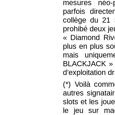
mesures néo-p
parfois direct
collège du 21 
prohibé deux je
« Diamond Riv
plus en plus so
mais uniqueme
BLACKJACK » )
d’exploitation 
(*) Voilà com
autres signatai
slots et les jo
le jeu sur ma