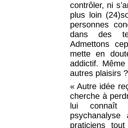
contrôler, ni s’
plus loin (24)s
personnes con
dans des ter
Admettons cepe
mette en dout
addictif. Même 
autres plaisirs 
« Autre idée reç
cherche à perd
lui connaît
psychanalyse 
praticiens tou