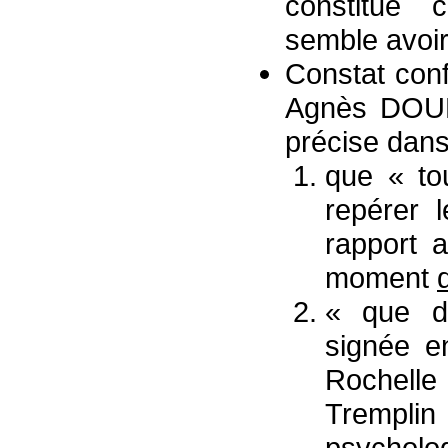
constitue 
semble avoir
Constat conf
Agnès DOUB
précise dan
que « to
repérer 
rapport 
moment
« que d
signée e
Rochelle
Tremplin
psychol