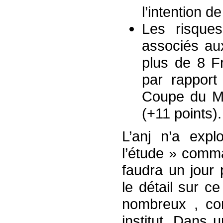
l’intention de
Les risque
associés aux
plus de 8 F
par rapport
Coupe du Mo
(+11 points).
L’anj n’a expl
l’étude » comma
faudra un jour
le détail sur c
nombreux , c
institut. Dans 