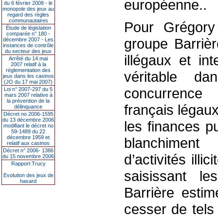
européenne..
du 6 février 2008 - le
monopole des jeux au
regard des règles
communautaires
Pour Grégory
Étude de législation
comparée n° 180 -
groupe Barrièr
décembre 2007 - Les
instances de contrôle
du secteur des jeux
illégaux et in
Arrêté du 14 mai
2007 relatif à la
réglementation des
véritable d
jeux dans les casinos
(JO du 17 mai 2007)
concurrence 
Loi n° 2007-297 du 5
mars 2007 relative à
la prévention de la
français légau
délinquance
Décret no 2006-1595
du 13 décembre 2006
les finances p
modifiant le décret no
59-1489 du 22
décembre 1959 et
blanchiment
relatif aux casinos
Décret n° 2006- 1386
d’activités illi
du 15 novembre 2006
Rapport Trucy
saisissant le
Evolution des jeux de
hasard
Barrière estim
cesser de tel