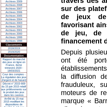
travers des a
Archives 2009
Archives 2008
sur des plate
Archives 2007
Archives 2006
de jeux de
Archives 2005
Archives 2004
favorisant ain
Archives 2003
Archives 2002
Archives 2001
de jeu, de 
Archives 2000
Archives 1999
financement d’
Archives 1998
Classements
2018/2019
Depuis plusieu
2019/2020
Documentation
ont été por
Rapport du marché
des jeux en ligne en
France, 4eme
établissement
trimestre 2020 -
18/03/2021
la diffusion d
Cour des comptes -
La régulation des jeux
d’argent et de hasard
frauduleux, s
Décret n° 2015-669
du 15 juin 2015 relatif
aux prélèvements sur
moteurs de re
le produit des jeux
dans les casinos
marque « Barri
Arrêté du 15 mai
2015 modifiant les
dispositions de