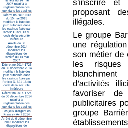
s’inscrire e
l’arrêté du 14 mai
2007 relatif à la
réglementation des
proposant de
jeux dans les casinos
Décret no 2015-540
du 15 mai 2015
illégales.
modifiant la liste des
jeux autorisés dans
les casinos fixée par
Le groupe Barr
l’article D.321-13 du
code de la sécurité
intérieure
une régulation
Arrêté du 30
décembre 2014
modifiant les
son métier de c
dispositions de
l’arrêté du 14 mai
2007
les risques
Décret no 2014-1726
du 30 décembre 2014
blanchiment
modifiant la liste des
jeux autorisés dans
les casinos fixée par
d’activités il
l’article D. 321-13 du
code de la sécurité
intérieure
favoriser de
Décret no 2014-1724
du 30 décembre 2014
relatif à la
publicitaires p
réglementation des
jeux dans les casinos
groupe Barriè
Les jeux d’argent en
France - Avril 2014
Arrêté du 6 décembre
établissements
2013 modifiant les
dispositions de