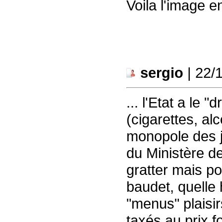
Voila l'image e
sergio
| 22/
... l'Etat a le 
(cigarettes, alc
monopole des j
du Ministère de
gratter mais pou
baudet, quelle 
"menus" plaisi
taxés au prix fo