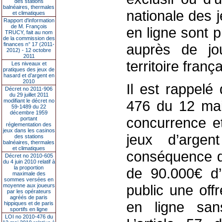
des stations
balnéaires, thermales
nationale des 
et climatiques
Rapport d'information
de M. François
en ligne sont p
TRUCY, fait au nom
de la commission des
finances n° 17 (2011-
auprès de jo
2012) - 12 octobre
2011
territoire frança
Les niveaux et
pratiques des jeux de
hasard et d’argent en
2010
Il est rappelé 
Décret no 2011-906
du 29 juillet 2011
modifiant le décret no
476 du 12 mai 
59-1489 du 22
décembre 1959
concurrence et
portant
réglementation des
jeux dans les casinos
jeux d’arge
des stations
balnéaires, thermales
et climatiques
conséquence d
Décret no 2010-605
du 4 juin 2010 relatif à
la proportion
de 90.000€ d’
maximale des
sommes versées en
public une off
moyenne aux joueurs
par les opérateurs
agréés de paris
en ligne san
hippiques et de paris
sportifs en ligne
LOI no 2010-476 du