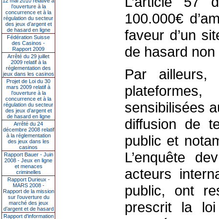
L’article 57
12 mai 2010 relative à
l’ouverture à la
concurrence et à la
100.000€ d’ame
régulation du secteur
des jeux d’argent et
de hasard en ligne
faveur d’un si
Fédération Suisse
des Casinos -
de hasard non 
Rapport 2009
Arrêté du 29 juillet
2009 relatif à la
réglementation des
Par ailleurs
jeux dans les casinos
Projet de Loi du 30
plateforme
mars 2009 relatif à
l’ouverture à la
concurrence et à la
sensibilisées a
régulation du secteur
des jeux d’argent et
de hasard en ligne
diffusion de 
Arrêté du 24
décembre 2008 relatif
à la réglementation
public et nota
des jeux dans les
casinos
L’enquête devr
Rapport Bauer - Juin
2008 - Jeux en ligne
et menaces
acteurs inter
criminelles
Rapport Durieux -
MARS 2008 -
public, ont re
Rapport de la mission
sur l’ouverture du
prescrit la lo
marché des jeux
d’argent et de hasard
Rapport d'information