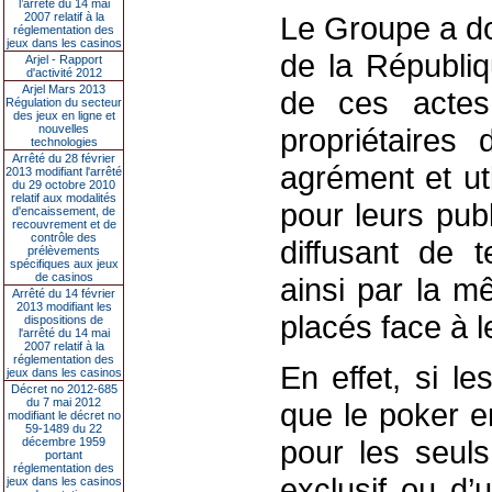
l’arrêté du 14 mai
2007 relatif à la
Le Groupe a do
réglementation des
jeux dans les casinos
de la Républiq
Arjel - Rapport
d'activité 2012
Arjel Mars 2013
de ces actes
Régulation du secteur
des jeux en ligne et
nouvelles
propriétaires
technologies
Arrêté du 28 février
agrément et ut
2013 modifiant l'arrêté
du 29 octobre 2010
relatif aux modalités
pour leurs pub
d'encaissement, de
recouvrement et de
contrôle des
diffusant de t
prélèvements
spécifiques aux jeux
de casinos
ainsi par la m
Arrêté du 14 février
2013 modifiant les
placés face à l
dispositions de
l'arrêté du 14 mai
2007 relatif à la
réglementation des
En effet, si le
jeux dans les casinos
Décret no 2012-685
du 7 mai 2012
que le poker e
modifiant le décret no
59-1489 du 22
pour les seuls
décembre 1959
portant
réglementation des
exclusif ou d’
jeux dans les casinos