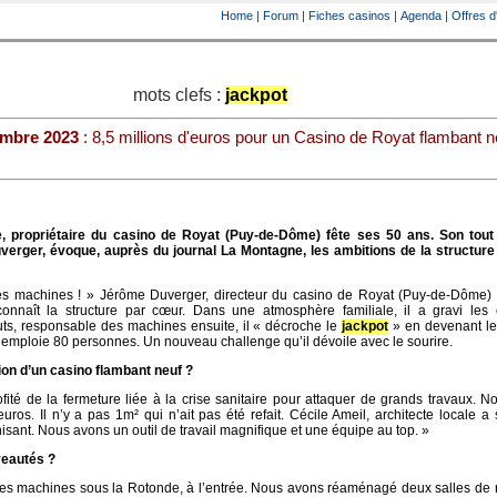
Home
|
Forum
|
Fiches casinos
|
Agenda
|
Offres d
mots clefs :
jackpot
embre 2023
: 8,5 millions d'euros pour un Casino de Royat flambant n
, propriétaire du casino de Royat (Puy-de-Dôme) fête ses 50 ans. Son tou
verger, évoque, auprès du journal La Montagne, les ambitions de la structure
 les machines ! » Jérôme Duverger, directeur du casino de Royat (Puy-de-Dôme) 
onnaît la structure par cœur. Dans une atmosphère familiale, il a gravi les 
ts, responsable des machines ensuite, il « décroche le
jackpot
» en devenant le 
 emploie 80 personnes. Un nouveau challenge qu’il dévoile avec le sourire.
ion d’un casino flambant neuf ?
fité de la fermeture liée à la crise sanitaire pour attaquer de grands travaux. 
’euros. Il n’y a pas 1m² qui n’ait pas été refait. Cécile Ameil, architecte locale a
nisant. Nous avons un outil de travail magnifique et une équipe au top. »
veautés ?
es machines sous la Rotonde, à l’entrée. Nous avons réaménagé deux salles de r