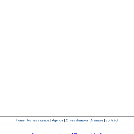
Home
|
Fiches casinos
|
Agenda
|
Offres d'emploi
|
Annuaire
|
cont@ct