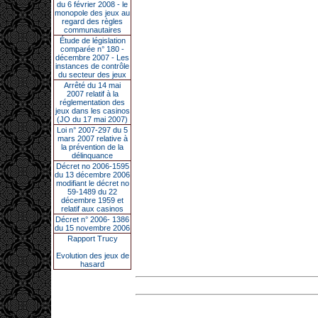
du 6 février 2008 - le
monopole des jeux au
regard des règles
communautaires
Étude de législation
comparée n° 180 -
décembre 2007 - Les
instances de contrôle
du secteur des jeux
Arrêté du 14 mai
2007 relatif à la
réglementation des
jeux dans les casinos
(JO du 17 mai 2007)
Loi n° 2007-297 du 5
mars 2007 relative à
la prévention de la
délinquance
Décret no 2006-1595
du 13 décembre 2006
modifiant le décret no
59-1489 du 22
décembre 1959 et
relatif aux casinos
Décret n° 2006- 1386
du 15 novembre 2006
Rapport Trucy
Evolution des jeux de
hasard