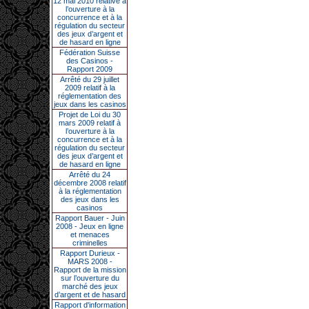
12 mai 2010 relative à
l’ouverture à la
concurrence et à la
régulation du secteur
des jeux d’argent et
de hasard en ligne
Fédération Suisse
des Casinos -
Rapport 2009
Arrêté du 29 juillet
2009 relatif à la
réglementation des
jeux dans les casinos
Projet de Loi du 30
mars 2009 relatif à
l’ouverture à la
concurrence et à la
régulation du secteur
des jeux d’argent et
de hasard en ligne
Arrêté du 24
décembre 2008 relatif
à la réglementation
des jeux dans les
casinos
Rapport Bauer - Juin
2008 - Jeux en ligne
et menaces
criminelles
Rapport Durieux -
MARS 2008 -
Rapport de la mission
sur l’ouverture du
marché des jeux
d’argent et de hasard
Rapport d'information