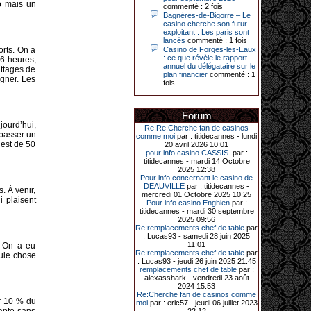
Le plus gros gain gagné depuis plus
no mais un
commenté : 2 fois
de 20 ans dans l’établissement.
Bagnères-de-Bigorre – Le
casino cherche son futur
exploitant : Les paris sont
lancés
commenté : 1 fois
orts. On a
Casino de Forges-les-Eaux
31-03-2026|
: ce que révèle le rapport
16 heures,
annuel du délégataire sur le
Série de jackpots au casino JOA de
attages de
plan financier
commenté : 1
Gujan-Mestras : ce mois de mars a
gner. Les
fois
été fructueux pour quelques
joueurs. D’abord avec 44 207 euros
remportés le dimanche 22 mars sur
une machine à sous pour une mise
Forum
initiale de 5,28 €. Puis quelques
jourd’hui,
jours plus tard, le vendredi 27 mars,
Re:Re:Cherche fan de casinos
 passer un
un joueur a décroché 12 086 euros
comme moi
par : titidecannes - lundi
sur une autre machine à sous.
 est de 50
20 avril 2026 10:01
pour info casino CASSIS.
par :
Enfin, troisième et dernier jackpot,
titidecannes - mardi 14 Octobre
record cette fois-ci, le samedi 28
2025 12:38
mars dernier. Quelque 111 322
Pour info concernant le casino de
euros ont été remportés sur la table
DEAUVILLE
par : titidecannes -
. À venir,
d’Ultimate Texas Hold’em Poker,
mercredi 01 Octobre 2025 10:25
i plaisent
grâce à une mise de 5 euros sur la
Pour info casino Enghien
par :
case bonus et une quinte flush
titidecannes - mardi 30 septembre
royale. Ces gains ont été annoncés
2025 09:56
dans un communiqué diffusé par le
Re:remplacements chef de table
par
casino ce lundi 30 mars en soirée.
: Lucas93 - samedi 28 juin 2025
11:01
. On a eu
Re:remplacements chef de table
par
eule chose
: Lucas93 - jeudi 26 juin 2025 21:45
remplacements chef de table
par :
11-01-2026|
alexasshark - vendredi 23 août
2024 15:53
Dimanche 11 janvier, en soirée, une
Re:Cherche fan de casinos comme
cliente retraitée de 78 ans, habitant
er 10 % du
moi
par : eric57 - jeudi 06 juillet 2023
Trémuson, a eu l’énorme surprise