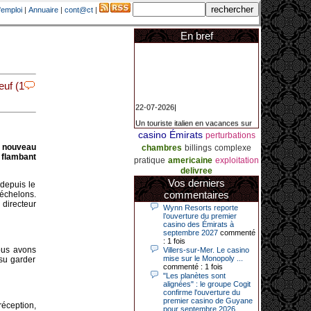
'emploi
|
Annuaire
|
cont@ct
|
En bref
euf (1
22-07-2026|
Un touriste italien en vacances sur
la Côte d’Azur a remporté un
casino Émirats
jackpot exceptionnel de 84.631
perturbations
euros dans la nuit de samedi à
t nouveau
chambres
billings
complexe
dimanche au Casino Barrière Le
 flambant
Croisette à Cannes. Il s’agit d’un
pratique
americaine
exploitation
nouveau record de gains de l’année
delivree
2026 pour cet établissement.
Vos derniers
depuis le
commentaires
échelons.
directeur
Wynn Resorts reporte
l’ouverture du premier
14-04-2026|
casino des Émirats à
Dimanche 12 avril 2026, cette date
septembre 2027
commenté
restera gravée dans la mémoire de
: 1 fois
ce joueur du casino de Saint-Quay-
Nous avons
Villers-sur-Mer. Le casino
Portrieux (Côtes-d’Armor).
mise sur le Monopoly ...
 su garder
commenté : 1 fois
Ce quinquagénaire, habitant Plouha
"Les planètes sont
mais souhaitant garder l’anonymat,
alignées" : le groupe Cogit
a eu l’énorme surprise de décrocher
confirme l'ouverture du
un jackpot record de 82 426 €.
premier casino de Guyane
éception,
pour septembre 2026