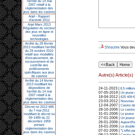
l’arrêté du 14 mai
2007 relatif à la
réglementation des
jeux dans les casinos
Arjel - Rapport
d'activité 2012
Arjel Mars 2013
Régulation du secteur
des jeux en ligne et
nouvelles
technologies
Arrêté du 28 février
2013 modifiant l'arrêté
S'inscrire
Vous deve
du 29 octobre 2010
relatif aux modalités
d'encaissement, de
recouvrement et de
contrôle des
prélèvements
spécifiques aux jeux
Autre(s) Article(s)
de casinos
Arrêté du 14 février
2013 modifiant les
dispositions de
24-11-2023 |
8,5 millio
l'arrêté du 14 mai
07-05-2019 |
Un jeune 
2007 relatif à la
18-04-2012 |
625 409 €
réglementation des
23-03-2012 |
Nouveau r
jeux dans les casinos
12-04-2007 |
Casino de
Décret no 2012-685
28-10-2006 |
Le casino
du 7 mai 2012
31-01-2006 |
Le joueur
modifiant le décret no
59-1489 du 22
27-01-2006 |
Un joueur 
décembre 1959
26-01-2006 |
Aujourd'hu
portant
16-01-2006 |
Le double
réglementation des
07-01-2006 |
"L'effet 
jeux dans les casinos
08-12-2005 |
Casino: l