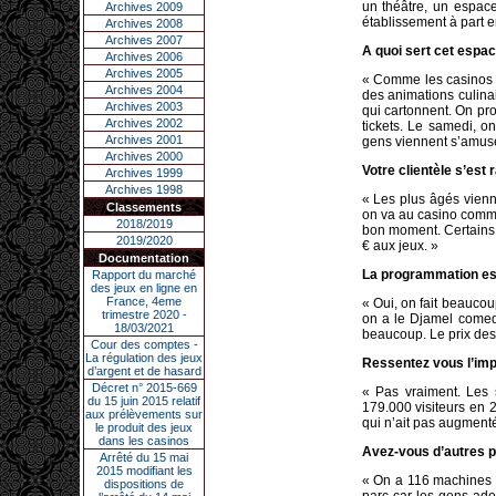
un théâtre, un espace
Archives 2009
établissement à part e
Archives 2008
Archives 2007
A quoi sert cet espac
Archives 2006
Archives 2005
« Comme les casinos o
Archives 2004
des animations culinai
Archives 2003
qui cartonnent. On pro
Archives 2002
tickets. Le samedi, o
Archives 2001
gens viennent s’amuser
Archives 2000
Votre clientèle s’est 
Archives 1999
Archives 1998
« Les plus âgés viennen
Classements
on va au casino comme 
2018/2019
bon moment. Certains 
2019/2020
€ aux jeux. »
Documentation
La programmation est
Rapport du marché
des jeux en ligne en
France, 4eme
« Oui, on fait beauco
trimestre 2020 -
on a le Djamel comedy
18/03/2021
beaucoup. Le prix des 
Cour des comptes -
La régulation des jeux
Ressentez vous l’impa
d’argent et de hasard
Décret n° 2015-669
« Pas vraiment. Les 
du 15 juin 2015 relatif
179.000 visiteurs en 2
aux prélèvements sur
qui n’ait pas augmenté
le produit des jeux
dans les casinos
Avez-vous d’autres p
Arrêté du 15 mai
2015 modifiant les
« On a 116 machines à
dispositions de