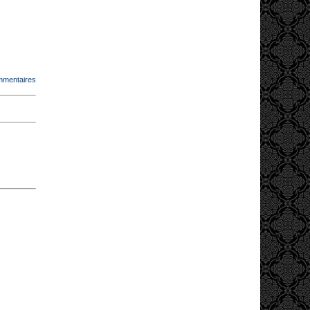
mmentaires