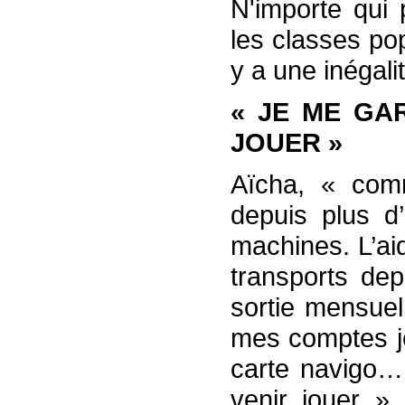
N'importe qui 
les classes pop
y a une inégali
« JE ME GA
JOUER »
Aïcha, « comm
depuis plus d
machines. L’ai
transports dep
sortie mensuel
mes comptes je
carte navigo…
venir jouer »,