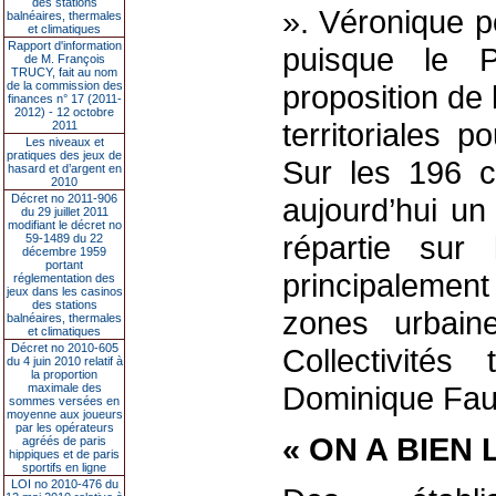
des stations
». Véronique po
balnéaires, thermales
et climatiques
Rapport d'information
puisque le P
de M. François
TRUCY, fait au nom
de la commission des
proposition de l
finances n° 17 (2011-
2012) - 12 octobre
territoriales 
2011
Les niveaux et
pratiques des jeux de
Sur les 196 c
hasard et d’argent en
2010
Décret no 2011-906
aujourd’hui un
du 29 juillet 2011
modifiant le décret no
répartie sur 
59-1489 du 22
décembre 1959
portant
principaleme
réglementation des
jeux dans les casinos
des stations
zones urbaine
balnéaires, thermales
et climatiques
Décret no 2010-605
Collectivités 
du 4 juin 2010 relatif à
la proportion
Dominique Fau
maximale des
sommes versées en
moyenne aux joueurs
par les opérateurs
« ON A BIEN 
agréés de paris
hippiques et de paris
sportifs en ligne
LOI no 2010-476 du