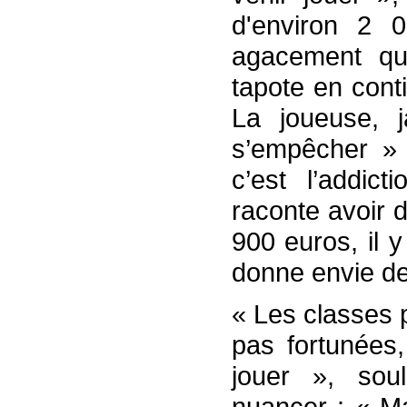
d'environ 2 
agacement que
tapote en conti
La joueuse, j
s’empêcher » 
c’est l’addict
raconte avoir 
900 euros, il 
donne envie de 
« Les classes p
pas fortunées,
jouer », sou
nuancer : « Ma