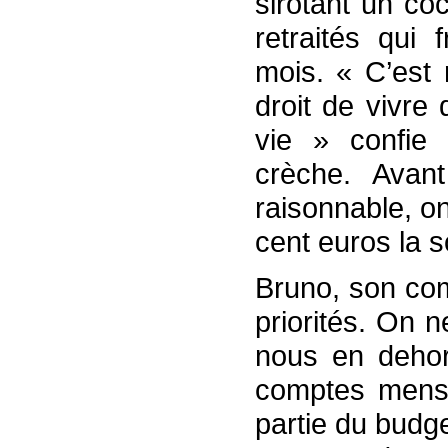
sirotant un co
retraités qui 
mois. « C’est 
droit de vivre
vie » confie 
crèche. Avan
raisonnable, o
cent euros la s
Bruno, son com
priorités. On 
nous en dehor
comptes mensue
partie du budge