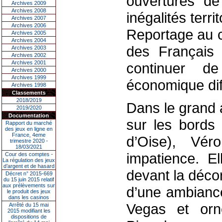
ouvertures de
Archives 2009
Archives 2008
inégalités terri
Archives 2007
Archives 2006
Reportage au c
Archives 2005
Archives 2004
des Français 
Archives 2003
Archives 2002
Archives 2001
continuer d
Archives 2000
Archives 1999
économique diff
Archives 1998
Classements
2018/2019
Dans le grand a
2019/2020
Documentation
sur les bords 
Rapport du marché
des jeux en ligne en
France, 4eme
d’Oise), Vér
trimestre 2020 -
18/03/2021
impatience. El
Cour des comptes -
La régulation des jeux
d’argent et de hasard
devant la décor
Décret n° 2015-669
du 15 juin 2015 relatif
aux prélèvements sur
d’une ambianc
le produit des jeux
dans les casinos
Vegas et orn
Arrêté du 15 mai
2015 modifiant les
dispositions de