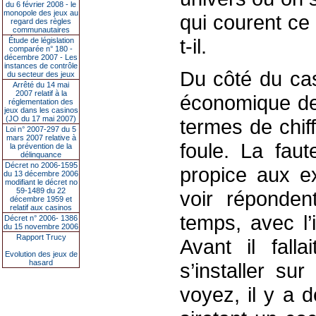
du 6 février 2008 - le
monopole des jeux au
qui courent ce
regard des règles
communautaires
t-il.
Étude de législation
comparée n° 180 -
décembre 2007 - Les
instances de contrôle
Du côté du cas
du secteur des jeux
Arrêté du 14 mai
2007 relatif à la
économique de 
réglementation des
jeux dans les casinos
(JO du 17 mai 2007)
termes de chiff
Loi n° 2007-297 du 5
mars 2007 relative à
foule. La fau
la prévention de la
délinquance
Décret no 2006-1595
propice aux e
du 13 décembre 2006
modifiant le décret no
59-1489 du 22
voir réponden
décembre 1959 et
relatif aux casinos
temps, avec l’
Décret n° 2006- 1386
du 15 novembre 2006
Rapport Trucy
Avant il fall
Evolution des jeux de
hasard
s’installer s
voyez, il y a 