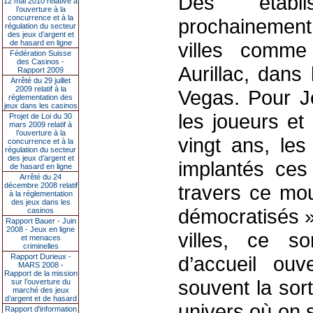
Des établi
12 mai 2010 relative à
l’ouverture à la
concurrence et à la
prochainement
régulation du secteur
des jeux d’argent et
de hasard en ligne
villes comme
Fédération Suisse
des Casinos -
Aurillac, dans
Rapport 2009
Arrêté du 29 juillet
2009 relatif à la
Vegas. Pour Je
réglementation des
jeux dans les casinos
les joueurs et
Projet de Loi du 30
mars 2009 relatif à
l’ouverture à la
vingt ans, les
concurrence et à la
régulation du secteur
des jeux d’argent et
implantés ces
de hasard en ligne
Arrêté du 24
décembre 2008 relatif
travers ce mou
à la réglementation
des jeux dans les
démocratisés »
casinos
Rapport Bauer - Juin
2008 - Jeux en ligne
villes, ce s
et menaces
criminelles
Rapport Durieux -
d’accueil ouv
MARS 2008 -
Rapport de la mission
souvent la sor
sur l’ouverture du
marché des jeux
d’argent et de hasard
univers où on 
Rapport d'information