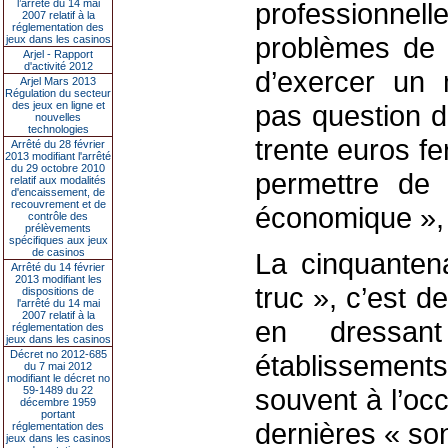
l’arrêté du 14 mai
professionn
2007 relatif à la
réglementation des
problèmes de s
jeux dans les casinos
Arjel - Rapport
d'activité 2012
d’exercer un 
Arjel Mars 2013
Régulation du secteur
des jeux en ligne et
pas question d
nouvelles
technologies
trente euros fe
Arrêté du 28 février
2013 modifiant l'arrêté
du 29 octobre 2010
permettre de 
relatif aux modalités
d'encaissement, de
recouvrement et de
économique », r
contrôle des
prélèvements
spécifiques aux jeux
de casinos
La cinquanten
Arrêté du 14 février
2013 modifiant les
truc », c’est d
dispositions de
l'arrêté du 14 mai
2007 relatif à la
en dressant
réglementation des
jeux dans les casinos
Décret no 2012-685
établissement
du 7 mai 2012
modifiant le décret no
souvent à l’oc
59-1489 du 22
décembre 1959
portant
dernières « so
réglementation des
jeux dans les casinos