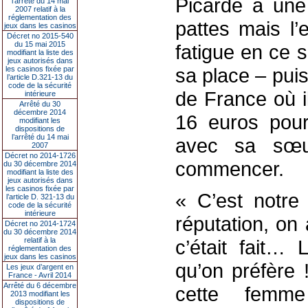
Picarde a une
l’arrêté du 14 mai
2007 relatif à la
réglementation des
pattes mais l’
jeux dans les casinos
Décret no 2015-540
du 15 mai 2015
fatigue en ce 
modifiant la liste des
jeux autorisés dans
sa place – puis
les casinos fixée par
l’article D.321-13 du
code de la sécurité
de France où i
intérieure
Arrêté du 30
décembre 2014
16 euros pour
modifiant les
dispositions de
l’arrêté du 14 mai
avec sa sœur
2007
Décret no 2014-1726
commencer.
du 30 décembre 2014
modifiant la liste des
jeux autorisés dans
les casinos fixée par
« C’est notre
l’article D. 321-13 du
code de la sécurité
intérieure
réputation, on
Décret no 2014-1724
du 30 décembre 2014
relatif à la
c’était fait… 
réglementation des
jeux dans les casinos
qu’on préfère 
Les jeux d’argent en
France - Avril 2014
Arrêté du 6 décembre
cette femm
2013 modifiant les
dispositions de