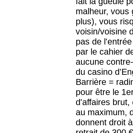
fait la gueule 
malheur, vous 
plus), vous ris
voisin/voisine d
pas de l'entrée
par le cahier d
aucune contre-p
du casino d'En
Barrière = radi
pour être le 1e
d'affaires brut,
au maximum, de
donnent droit 
retrait de 300