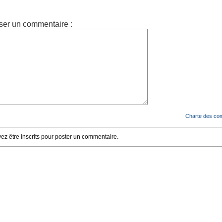
ser un commentaire :
Charte des co
z être inscrits pour poster un commentaire.