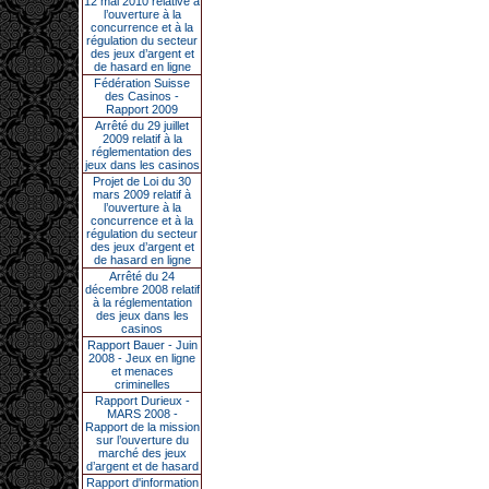
12 mai 2010 relative à
l’ouverture à la
concurrence et à la
régulation du secteur
des jeux d’argent et
de hasard en ligne
Fédération Suisse
des Casinos -
Rapport 2009
Arrêté du 29 juillet
2009 relatif à la
réglementation des
jeux dans les casinos
Projet de Loi du 30
mars 2009 relatif à
l’ouverture à la
concurrence et à la
régulation du secteur
des jeux d’argent et
de hasard en ligne
Arrêté du 24
décembre 2008 relatif
à la réglementation
des jeux dans les
casinos
Rapport Bauer - Juin
2008 - Jeux en ligne
et menaces
criminelles
Rapport Durieux -
MARS 2008 -
Rapport de la mission
sur l’ouverture du
marché des jeux
d’argent et de hasard
Rapport d'information