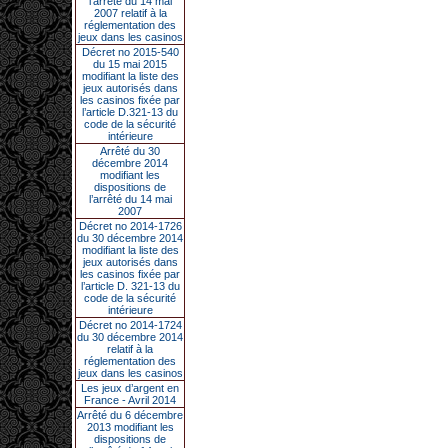
l’arrêté du 14 mai
2007 relatif à la
réglementation des
jeux dans les casinos
Décret no 2015-540
du 15 mai 2015
modifiant la liste des
jeux autorisés dans
les casinos fixée par
l’article D.321-13 du
code de la sécurité
intérieure
Arrêté du 30
décembre 2014
modifiant les
dispositions de
l’arrêté du 14 mai
2007
Décret no 2014-1726
du 30 décembre 2014
modifiant la liste des
jeux autorisés dans
les casinos fixée par
l’article D. 321-13 du
code de la sécurité
intérieure
Décret no 2014-1724
du 30 décembre 2014
relatif à la
réglementation des
jeux dans les casinos
Les jeux d’argent en
France - Avril 2014
Arrêté du 6 décembre
2013 modifiant les
dispositions de