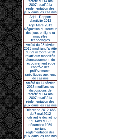
l’arrêté du 14 mai
2007 relatif à la
réglementation des
jeux dans les casinos
Arjel - Rapport
d'activité 2012
Arjel Mars 2013
Régulation du secteur
des jeux en ligne et
nouvelles
technologies
Arrêté du 28 février
2013 modifiant l'arrêté
du 29 octobre 2010
relatif aux modalités
d'encaissement, de
recouvrement et de
contrôle des
prélèvements
spécifiques aux jeux
de casinos
Arrêté du 14 février
2013 modifiant les
dispositions de
l'arrêté du 14 mai
2007 relatif à la
réglementation des
jeux dans les casinos
Décret no 2012-685
du 7 mai 2012
modifiant le décret no
59-1489 du 22
décembre 1959
portant
réglementation des
jeux dans les casinos