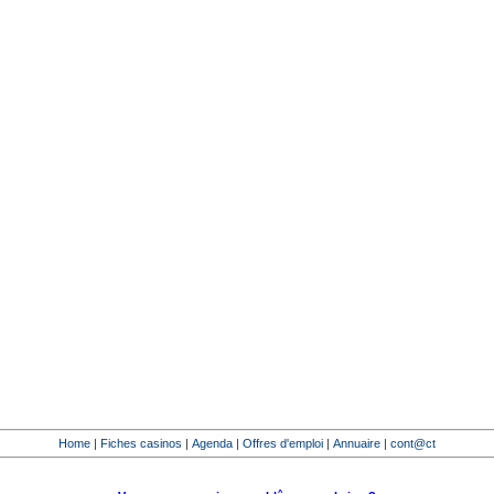
Home
|
Fiches casinos
|
Agenda
|
Offres d'emploi
|
Annuaire
|
cont@ct