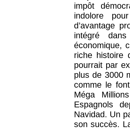
impôt démocra
indolore pou
d’avantage prof
intégré dans
économique, cu
riche histoire
pourrait par e
plus de 3000 m
comme le font
Méga Million
Espagnols de
Navidad. Un pa
son succès. La