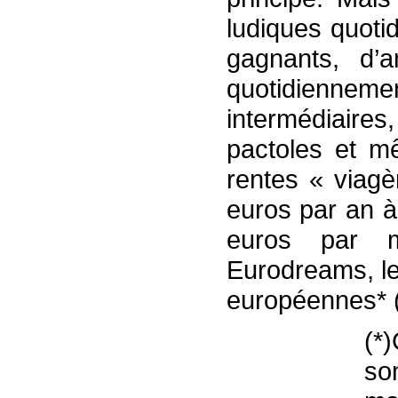
ludiques quoti
gagnants, d’am
quotidienne
intermédiaires
pactoles et m
rentes « viagè
euros par an à
euros par 
Eurodreams, le
européennes* (3
(*
so