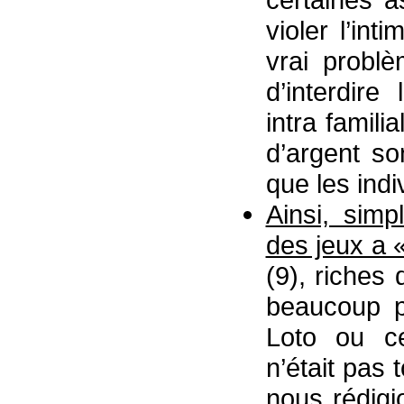
violer l’int
vrai problè
d’interdire
intra famili
d’argent so
que les indi
Ainsi, sim
des jeux a 
(9), riches 
beaucoup p
Loto ou ce
n’était pas
nous rédigi