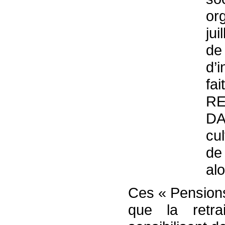
or
ju
de
d’
fa
RE
DA
cu
de
alo
Ces « Pensions
que la retra