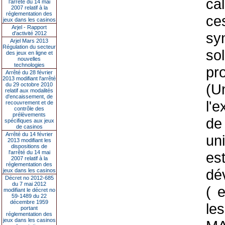
ca
l’arrêté du 14 mai
2007 relatif à la
réglementation des
ce
jeux dans les casinos
Arjel - Rapport
sy
d'activité 2012
Arjel Mars 2013
Régulation du secteur
so
des jeux en ligne et
nouvelles
technologies
pr
Arrêté du 28 février
2013 modifiant l'arrêté
(U
du 29 octobre 2010
relatif aux modalités
d'encaissement, de
l'e
recouvrement et de
contrôle des
prélèvements
de
spécifiques aux jeux
de casinos
Arrêté du 14 février
uni
2013 modifiant les
dispositions de
l'arrêté du 14 mai
es
2007 relatif à la
réglementation des
dé
jeux dans les casinos
Décret no 2012-685
du 7 mai 2012
( 
modifiant le décret no
59-1489 du 22
décembre 1959
le
portant
réglementation des
jeux dans les casinos