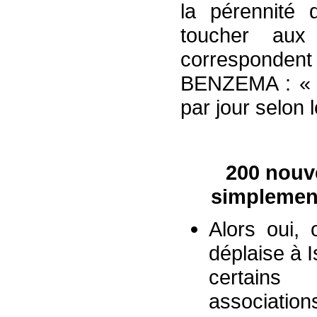
la pérennité 
toucher aux
correspondent 
BENZEMA : « e
par jour selon 
200 nouv
simplement
Alors oui,
déplaise à
certains 
associatio