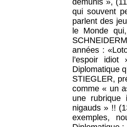
démunis », (1
qui souvent pe
parlent des je
le Monde qui
SCHNEIDERMA
années : «Loto
l’espoir idio
Diplomatique qu
STIEGLER, pré
comme « un as
une rubrique 
nigauds » !! (1
exemples, no
Diplomatique :