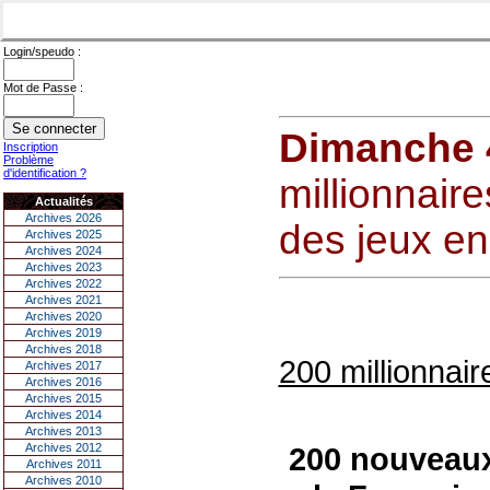
Login/speudo :
Mot de Passe :
Dimanche 4
Inscription
Problème
d'identification ?
millionnair
Actualités
Archives 2026
des jeux en
Archives 2025
Archives 2024
Archives 2023
Archives 2022
Archives 2021
Archives 2020
Archives 2019
Archives 2018
200 millionnair
Archives 2017
Archives 2016
Archives 2015
Archives 2014
Archives 2013
Archives 2012
200 nouveaux
Archives 2011
Archives 2010