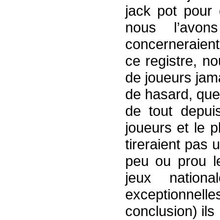
jack pot pour
nous l’avon
concerneraien
ce registre, n
de joueurs jam
de hasard, que
de tout depu
joueurs et le 
tireraient pas u
peu ou prou le
jeux nation
exceptionnell
conclusion) il