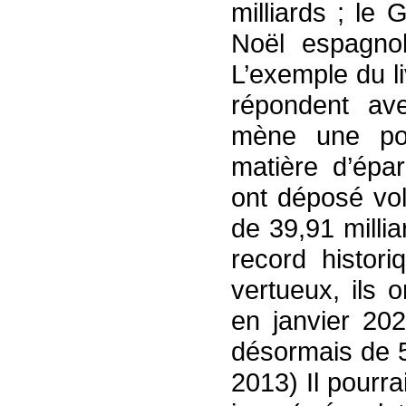
milliards ; le 
Noël espagnol
L’exemple du l
répondent av
mène une pol
matière d’épa
ont déposé vo
de 39,91 millia
record histor
vertueux, ils o
en janvier 202
désormais de 56
2013) Il pourr