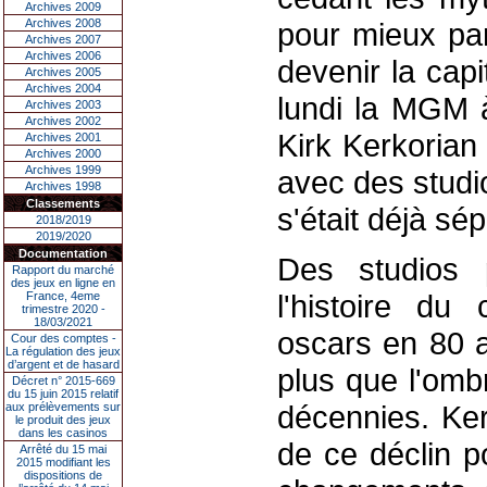
Archives 2009
Archives 2008
pour mieux par
Archives 2007
Archives 2006
devenir la cap
Archives 2005
Archives 2004
lundi la MGM 
Archives 2003
Archives 2002
Kirk Kerkorian
Archives 2001
Archives 2000
Archives 1999
avec des studio
Archives 1998
Classements
s'était déjà sép
2018/2019
2019/2020
Documentation
Des studios 
Rapport du marché
des jeux en ligne en
l'histoire du
France, 4eme
trimestre 2020 -
18/03/2021
oscars en 80 a
Cour des comptes -
La régulation des jeux
d’argent et de hasard
plus que l'omb
Décret n° 2015-669
du 15 juin 2015 relatif
décennies. Ker
aux prélèvements sur
le produit des jeux
dans les casinos
de ce déclin p
Arrêté du 15 mai
2015 modifiant les
dispositions de