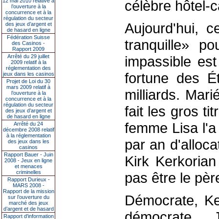
12 mai 2010 relative à
célèbre hôtel-c
l’ouverture à la
concurrence et à la
régulation du secteur
Aujourd'hui, c
des jeux d’argent et
de hasard en ligne
Fédération Suisse
tranquille» p
des Casinos -
Rapport 2009
Arrêté du 29 juillet
impassible est
2009 relatif à la
réglementation des
fortune des É
jeux dans les casinos
Projet de Loi du 30
mars 2009 relatif à
milliards. Mari
l’ouverture à la
concurrence et à la
régulation du secteur
fait les gros t
des jeux d’argent et
de hasard en ligne
femme Lisa l'a 
Arrêté du 24
décembre 2008 relatif
à la réglementation
par an d'alloca
des jeux dans les
casinos
Rapport Bauer - Juin
Kirk Kerkorian
2008 - Jeux en ligne
et menaces
criminelles
pas être le pèr
Rapport Durieux -
MARS 2008 -
Rapport de la mission
Démocrate, Ker
sur l’ouverture du
marché des jeux
d’argent et de hasard
démocrate J
Rapport d'information