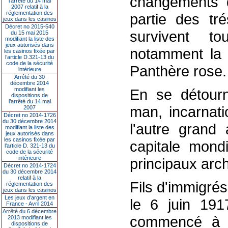
changements 
l’arrêté du 14 mai
2007 relatif à la
réglementation des
partie des tr
jeux dans les casinos
Décret no 2015-540
survivent to
du 15 mai 2015
modifiant la liste des
jeux autorisés dans
notamment la 
les casinos fixée par
l’article D.321-13 du
code de la sécurité
Panthère rose.
intérieure
Arrêté du 30
décembre 2014
modifiant les
En se détourn
dispositions de
l’arrêté du 14 mai
man, incarnat
2007
Décret no 2014-1726
du 30 décembre 2014
l'autre grand
modifiant la liste des
jeux autorisés dans
les casinos fixée par
capitale mondi
l’article D. 321-13 du
code de la sécurité
intérieure
principaux arch
Décret no 2014-1724
du 30 décembre 2014
relatif à la
Fils d'immigré
réglementation des
jeux dans les casinos
Les jeux d’argent en
le 6 juin 191
France - Avril 2014
Arrêté du 6 décembre
commencé à 
2013 modifiant les
dispositions de