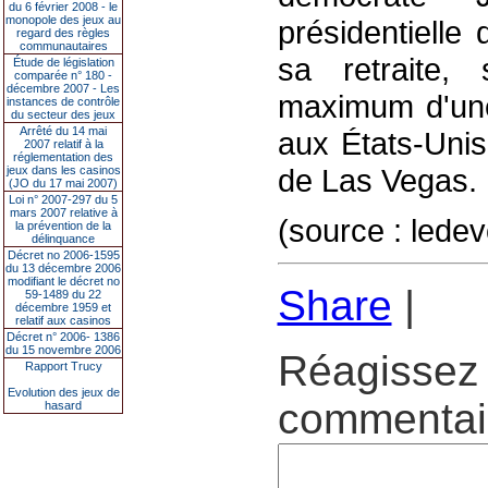
du 6 février 2008 - le
monopole des jeux au
présidentielle
regard des règles
communautaires
sa retraite,
Étude de législation
comparée n° 180 -
décembre 2007 - Les
maximum d'une 
instances de contrôle
du secteur des jeux
Arrêté du 14 mai
aux États-Unis
2007 relatif à la
réglementation des
de Las Vegas.
jeux dans les casinos
(JO du 17 mai 2007)
Loi n° 2007-297 du 5
mars 2007 relative à
(source : ledev
la prévention de la
délinquance
Décret no 2006-1595
du 13 décembre 2006
modifiant le décret no
Share
|
59-1489 du 22
décembre 1959 et
relatif aux casinos
Décret n° 2006- 1386
du 15 novembre 2006
Réagissez 
Rapport Trucy
Evolution des jeux de
commentair
hasard