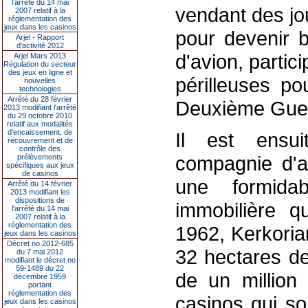
l’arrêté du 14 mai
vendant des jou
2007 relatif à la
réglementation des
jeux dans les casinos
pour devenir 
Arjel - Rapport
d'activité 2012
d'avion, parti
Arjel Mars 2013
Régulation du secteur
des jeux en ligne et
périlleuses po
nouvelles
technologies
Arrêté du 28 février
Deuxième Guer
2013 modifiant l'arrêté
du 29 octobre 2010
relatif aux modalités
d'encaissement, de
Il est ensui
recouvrement et de
contrôle des
compagnie d'a
prélèvements
spécifiques aux jeux
de casinos
une formidab
Arrêté du 14 février
2013 modifiant les
dispositions de
immobilière qu
l'arrêté du 14 mai
2007 relatif à la
réglementation des
1962, Kerkoria
jeux dans les casinos
Décret no 2012-685
32 hectares de
du 7 mai 2012
modifiant le décret no
59-1489 du 22
de un million 
décembre 1959
portant
réglementation des
casinos qui so
jeux dans les casinos