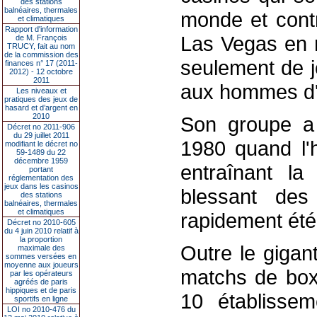
des stations
balnéaires, thermales
monde et cont
et climatiques
Rapport d'information
Las Vegas en m
de M. François
TRUCY, fait au nom
de la commission des
seulement de j
finances n° 17 (2011-
2012) - 12 octobre
2011
aux hommes d'af
Les niveaux et
pratiques des jeux de
hasard et d’argent en
2010
Son groupe a
Décret no 2011-906
du 29 juillet 2011
1980 quand l'
modifiant le décret no
59-1489 du 22
décembre 1959
entraînant l
portant
réglementation des
jeux dans les casinos
blessant des 
des stations
balnéaires, thermales
et climatiques
rapidement été 
Décret no 2010-605
du 4 juin 2010 relatif à
la proportion
Outre le giga
maximale des
sommes versées en
moyenne aux joueurs
matchs de boxe
par les opérateurs
agréés de paris
hippiques et de paris
10 établissem
sportifs en ligne
LOI no 2010-476 du