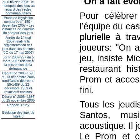
"On a fait évo
du 6 février 2008 - le
monopole des jeux au
regard des règles
Pour célébrer
communautaires
Étude de législation
comparée n° 180 -
l’équipe du cas
décembre 2007 - Les
instances de contrôle
du secteur des jeux
plurielle à t
Arrêté du 14 mai
2007 relatif à la
joueurs: "On a
réglementation des
jeux dans les casinos
(JO du 17 mai 2007)
jeu, insiste Mi
Loi n° 2007-297 du 5
mars 2007 relative à
la prévention de la
restaurant hi
délinquance
Décret no 2006-1595
Prom et access
du 13 décembre 2006
modifiant le décret no
59-1489 du 22
fini.
décembre 1959 et
relatif aux casinos
Décret n° 2006- 1386
du 15 novembre 2006
Tous les jeudi
Rapport Trucy
Santos, musi
Evolution des jeux de
hasard
acoustique. Il 
Le Prom et ce