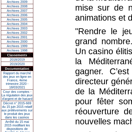
Archives 2009
mise sur de n
Archives 2008
Archives 2007
animations et 
Archives 2006
Archives 2005
Archives 2004
"Rendre le je
Archives 2003
Archives 2002
Archives 2001
grand nombre.
Archives 2000
Archives 1999
Un casino éliti
Archives 1998
Classements
la Méditerra
2018/2019
2019/2020
gagner. C’est
Documentation
Rapport du marché
des jeux en ligne en
directeur géné
France, 4eme
trimestre 2020 -
18/03/2021
de la Méditer
Cour des comptes -
La régulation des jeux
pour fêter so
d’argent et de hasard
Décret n° 2015-669
du 15 juin 2015 relatif
réouverture de
aux prélèvements sur
le produit des jeux
dans les casinos
nouvelles mach
Arrêté du 15 mai
2015 modifiant les
dispositions de