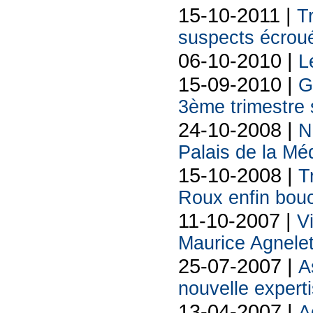
15-10-2011 |
T
suspects écrou
06-10-2010 |
L
15-09-2010 |
G
3ème trimestre 
24-10-2008 |
N
Palais de la Mé
15-10-2008 |
T
Roux enfin boucl
11-10-2007 |
V
Maurice Agnelet
25-07-2007 |
A
nouvelle exper
13-04-2007 |
A