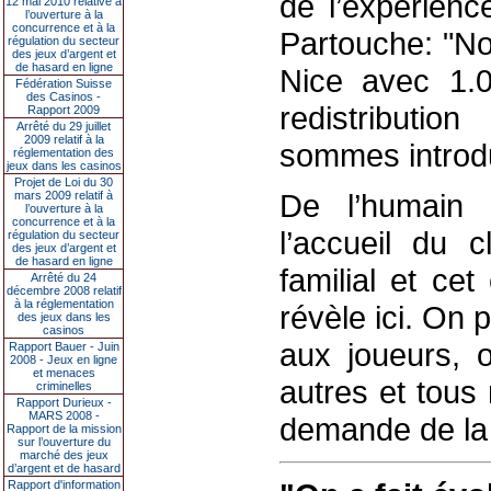
de l’expérienc
12 mai 2010 relative à
l’ouverture à la
concurrence et à la
Partouche: "No
régulation du secteur
des jeux d’argent et
de hasard en ligne
Nice avec 1.0
Fédération Suisse
des Casinos -
redistributio
Rapport 2009
Arrêté du 29 juillet
2009 relatif à la
sommes introdu
réglementation des
jeux dans les casinos
Projet de Loi du 30
De l’humain a
mars 2009 relatif à
l’ouverture à la
concurrence et à la
l’accueil du 
régulation du secteur
des jeux d’argent et
de hasard en ligne
familial et ce
Arrêté du 24
décembre 2008 relatif
à la réglementation
révèle ici. On
des jeux dans les
casinos
aux joueurs, 
Rapport Bauer - Juin
2008 - Jeux en ligne
et menaces
autres et tous
criminelles
Rapport Durieux -
MARS 2008 -
demande de la c
Rapport de la mission
sur l’ouverture du
marché des jeux
d’argent et de hasard
Rapport d'information