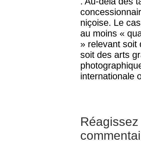
. Au-delà des ta
concessionnaire
niçoise. Le ca
au moins « qua
» relevant soit
soit des arts g
photographique
internationale 
Réagissez 
commentair