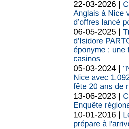
22-03-2026 |
C
Anglais à Nice 
d’offres lancé p
06-05-2025 |
T
d’Isidore PART
éponyme : une f
casinos
05-03-2024 |
"
Nice avec 1.092
fête 20 ans de
13-06-2023 |
C
Enquête régiona
10-01-2016 |
L
prépare à l'arr