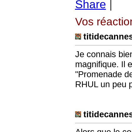
Share
|
Vos réaction
titidecanne
Je connais bie
magnifique. Il e
"Promenade de
RHUL un peu pl
titidecanne
Alors que le c