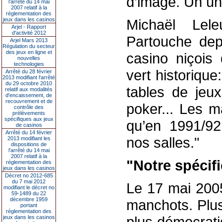
d’image. Un uni
l’arrêté du 14 mai
2007 relatif à la
réglementation des
jeux dans les casinos
Michaël Lel
Arjel - Rapport
d'activité 2012
Partouche dep
Arjel Mars 2013
Régulation du secteur
des jeux en ligne et
casino niçois 
nouvelles
technologies
vert historique
Arrêté du 28 février
2013 modifiant l'arrêté
du 29 octobre 2010
tables de jeux
relatif aux modalités
d'encaissement, de
recouvrement et de
poker... Les m
contrôle des
prélèvements
spécifiques aux jeux
qu’en 1991/92
de casinos
Arrêté du 14 février
nos salles."
2013 modifiant les
dispositions de
l'arrêté du 14 mai
2007 relatif à la
"Notre spécific
réglementation des
jeux dans les casinos
Décret no 2012-685
du 7 mai 2012
Le 17 mai 2005
modifiant le décret no
59-1489 du 22
décembre 1959
manchots. Plus
portant
réglementation des
plus démocrati
jeux dans les casinos