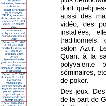
des stations
balnéaires, thermales
dont quelques-
et climatiques
Rapport d'information
de M. François
aussi des ma
TRUCY, fait au nom
de la commission des
finances n° 17 (2011-
vidéo, des p
2012) - 12 octobre
2011
installées, e
Les niveaux et
pratiques des jeux de
hasard et d’argent en
traditionnels
2010
Décret no 2011-906
du 29 juillet 2011
salon Azur. L
modifiant le décret no
59-1489 du 22
décembre 1959
Quant à la sal
portant
réglementation des
polyvalente
jeux dans les casinos
des stations
balnéaires, thermales
séminaires, etc
et climatiques
Décret no 2010-605
du 4 juin 2010 relatif à
de poker.
la proportion
maximale des
sommes versées en
moyenne aux joueurs
Des jeux. Des 
par les opérateurs
agréés de paris
de la part de 
hippiques et de paris
sportifs en ligne
LOI no 2010-476 du