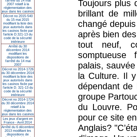
Toujours plus 
l’arrêté du 14 mai
2007 relatif à la
réglementation des
brillant de mi
jeux dans les casinos
Décret no 2015-540
du 15 mai 2015
changé depuis 
modifiant la liste des
jeux autorisés dans
les casinos fixée par
après bien des 
l’article D.321-13 du
code de la sécurité
tout neuf, co
intérieure
Arrêté du 30
décembre 2014
somptueuse 
modifiant les
dispositions de
l’arrêté du 14 mai
palais, sauvée
2007
Décret no 2014-1726
la Culture. Il
du 30 décembre 2014
modifiant la liste des
jeux autorisés dans
dépendant de l
les casinos fixée par
l’article D. 321-13 du
code de la sécurité
groupe Partouc
intérieure
Décret no 2014-1724
du 30 décembre 2014
du Louvre. Po
relatif à la
réglementation des
jeux dans les casinos
pour ce site e
Les jeux d’argent en
France - Avril 2014
Anglais? "C’ét
Arrêté du 6 décembre
2013 modifiant les
dispositions de