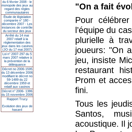
du 6 février 2008 - le
"On a fait évo
monopole des jeux au
regard des règles
communautaires
Étude de législation
Pour célébrer
comparée n° 180 -
décembre 2007 - Les
l’équipe du cas
instances de contrôle
du secteur des jeux
Arrêté du 14 mai
plurielle à t
2007 relatif à la
réglementation des
jeux dans les casinos
joueurs: "On a
(JO du 17 mai 2007)
Loi n° 2007-297 du 5
jeu, insiste Mi
mars 2007 relative à
la prévention de la
délinquance
restaurant hi
Décret no 2006-1595
du 13 décembre 2006
modifiant le décret no
Prom et access
59-1489 du 22
décembre 1959 et
relatif aux casinos
fini.
Décret n° 2006- 1386
du 15 novembre 2006
Rapport Trucy
Tous les jeudi
Evolution des jeux de
hasard
Santos, musi
acoustique. Il 