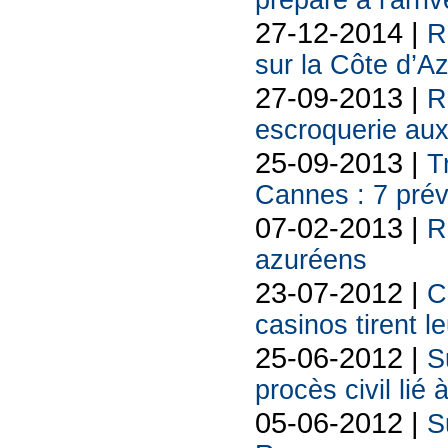
prépare à l'arr
27-12-2014 |
R
sur la Côte d’A
27-09-2013 |
R
escroquerie aux
25-09-2013 |
T
Cannes : 7 prév
07-02-2013 |
R
azuréens
23-07-2012 |
C
casinos tirent l
25-06-2012 |
S
procès civil lié 
05-06-2012 |
S