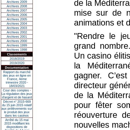
de la Méditerra
Archives 2009
Archives 2008
mise sur de n
Archives 2007
Archives 2006
Archives 2005
animations et 
Archives 2004
Archives 2003
Archives 2002
"Rendre le je
Archives 2001
Archives 2000
grand nombre.
Archives 1999
Archives 1998
Un casino éliti
Classements
2018/2019
la Méditerra
2019/2020
Documentation
Rapport du marché
gagner. C’est
des jeux en ligne en
France, 4eme
directeur géné
trimestre 2020 -
18/03/2021
Cour des comptes -
de la Méditer
La régulation des jeux
d’argent et de hasard
Décret n° 2015-669
pour fêter so
du 15 juin 2015 relatif
aux prélèvements sur
réouverture de
le produit des jeux
dans les casinos
Arrêté du 15 mai
nouvelles mach
2015 modifiant les
dispositions de