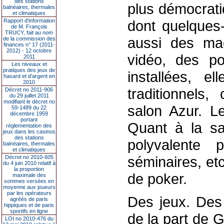
des stations
plus démocrati
balnéaires, thermales
et climatiques
Rapport d'information
dont quelques-
de M. François
TRUCY, fait au nom
aussi des ma
de la commission des
finances n° 17 (2011-
2012) - 12 octobre
vidéo, des p
2011
Les niveaux et
pratiques des jeux de
installées, e
hasard et d’argent en
2010
traditionnels
Décret no 2011-906
du 29 juillet 2011
modifiant le décret no
salon Azur. L
59-1489 du 22
décembre 1959
portant
Quant à la sal
réglementation des
jeux dans les casinos
des stations
polyvalente
balnéaires, thermales
et climatiques
séminaires, etc
Décret no 2010-605
du 4 juin 2010 relatif à
la proportion
de poker.
maximale des
sommes versées en
moyenne aux joueurs
par les opérateurs
Des jeux. Des 
agréés de paris
hippiques et de paris
sportifs en ligne
de la part de 
LOI no 2010-476 du