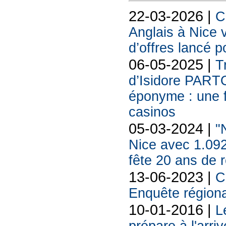
22-03-2026 |
C
Anglais à Nice 
d’offres lancé p
06-05-2025 |
T
d’Isidore PART
éponyme : une f
casinos
05-03-2024 |
"
Nice avec 1.092
fête 20 ans de
13-06-2023 |
C
Enquête régiona
10-01-2016 |
L