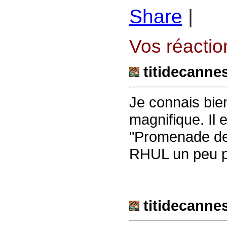
Share
|
Vos réaction
titidecanne
Je connais bie
magnifique. Il e
"Promenade de
RHUL un peu pl
titidecanne