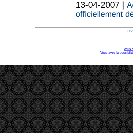
13-04-2007 |
A
officiellement d
Ho
Vous r
Vous avez la possibili