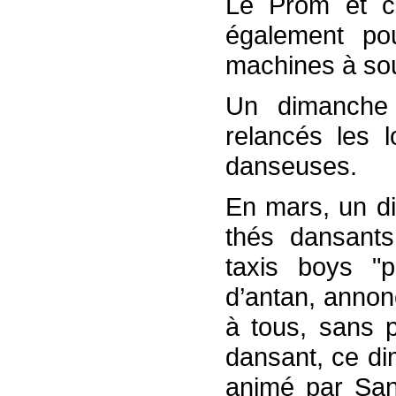
Le Prom et ce
également pou
machines à so
Un dimanche p
relancés les 
danseuses.
En mars, un di
thés dansants
taxis boys "p
d’antan, annon
à tous, sans 
dansant, ce di
animé par Sant