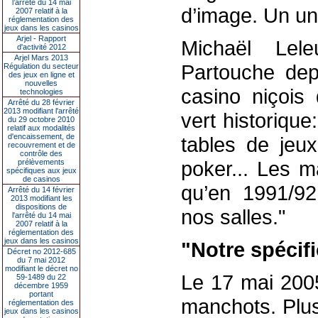
l’arrêté du 14 mai
d’image. Un uni
2007 relatif à la
réglementation des
jeux dans les casinos
Arjel - Rapport
Michaël Lel
d'activité 2012
Arjel Mars 2013
Partouche dep
Régulation du secteur
des jeux en ligne et
nouvelles
casino niçois 
technologies
Arrêté du 28 février
2013 modifiant l'arrêté
vert historique
du 29 octobre 2010
relatif aux modalités
d'encaissement, de
tables de jeux
recouvrement et de
contrôle des
poker... Les m
prélèvements
spécifiques aux jeux
de casinos
qu’en 1991/92
Arrêté du 14 février
2013 modifiant les
dispositions de
nos salles."
l'arrêté du 14 mai
2007 relatif à la
réglementation des
jeux dans les casinos
"Notre spécific
Décret no 2012-685
du 7 mai 2012
modifiant le décret no
Le 17 mai 2005
59-1489 du 22
décembre 1959
portant
manchots. Plus
réglementation des
jeux dans les casinos