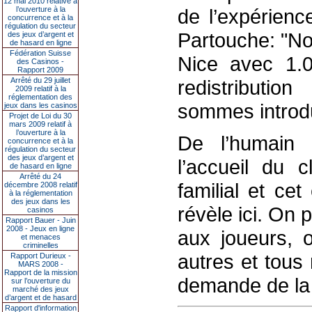
12 mai 2010 relative à
l’ouverture à la
de l’expérienc
concurrence et à la
régulation du secteur
Partouche: "No
des jeux d’argent et
de hasard en ligne
Fédération Suisse
Nice avec 1.0
des Casinos -
Rapport 2009
Arrêté du 29 juillet
redistributio
2009 relatif à la
réglementation des
sommes introdu
jeux dans les casinos
Projet de Loi du 30
mars 2009 relatif à
l’ouverture à la
De l’humain a
concurrence et à la
régulation du secteur
des jeux d’argent et
l’accueil du 
de hasard en ligne
Arrêté du 24
familial et ce
décembre 2008 relatif
à la réglementation
des jeux dans les
révèle ici. On
casinos
Rapport Bauer - Juin
2008 - Jeux en ligne
aux joueurs, 
et menaces
criminelles
autres et tous
Rapport Durieux -
MARS 2008 -
Rapport de la mission
demande de la c
sur l’ouverture du
marché des jeux
d’argent et de hasard
Rapport d'information