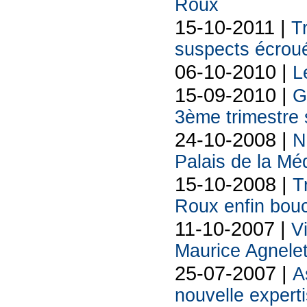
Roux
15-10-2011 |
T
suspects écrou
06-10-2010 |
L
15-09-2010 |
G
3ème trimestre 
24-10-2008 |
N
Palais de la Mé
15-10-2008 |
T
Roux enfin boucl
11-10-2007 |
V
Maurice Agnelet
25-07-2007 |
A
nouvelle exper