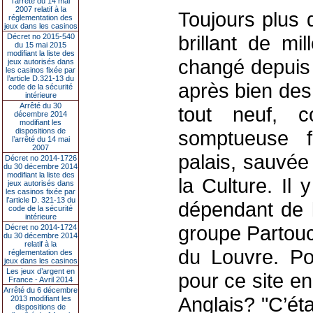
l’arrêté du 14 mai
2007 relatif à la
Toujours plus 
réglementation des
jeux dans les casinos
brillant de mi
Décret no 2015-540
du 15 mai 2015
modifiant la liste des
changé depuis 
jeux autorisés dans
les casinos fixée par
l’article D.321-13 du
après bien des 
code de la sécurité
intérieure
Arrêté du 30
tout neuf, co
décembre 2014
modifiant les
dispositions de
somptueuse 
l’arrêté du 14 mai
2007
palais, sauvée
Décret no 2014-1726
du 30 décembre 2014
modifiant la liste des
la Culture. Il
jeux autorisés dans
les casinos fixée par
l’article D. 321-13 du
dépendant de l
code de la sécurité
intérieure
groupe Partouc
Décret no 2014-1724
du 30 décembre 2014
relatif à la
du Louvre. Po
réglementation des
jeux dans les casinos
Les jeux d’argent en
pour ce site e
France - Avril 2014
Arrêté du 6 décembre
Anglais? "C’ét
2013 modifiant les
dispositions de