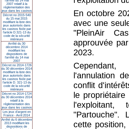
l’arrêté du 14 mai
2007 relatif à la
réglementation des
En octobre 202
jeux dans les casinos
Décret no 2015-540
du 15 mai 2015
avec une seule
modifiant la liste des
jeux autorisés dans
les casinos fixée par
"PleinAir Ca
l’article D.321-13 du
code de la sécurité
intérieure
approuvée par
Arrêté du 30
décembre 2014
2023.
modifiant les
dispositions de
l’arrêté du 14 mai
2007
Cependant,
Décret no 2014-1726
du 30 décembre 2014
modifiant la liste des
l'annulation d
jeux autorisés dans
les casinos fixée par
conflit d'intér
l’article D. 321-13 du
code de la sécurité
intérieure
le propriétaire
Décret no 2014-1724
du 30 décembre 2014
relatif à la
l'exploitan
réglementation des
jeux dans les casinos
"Partouche". 
Les jeux d’argent en
France - Avril 2014
Arrêté du 6 décembre
cette position
2013 modifiant les
dispositions de