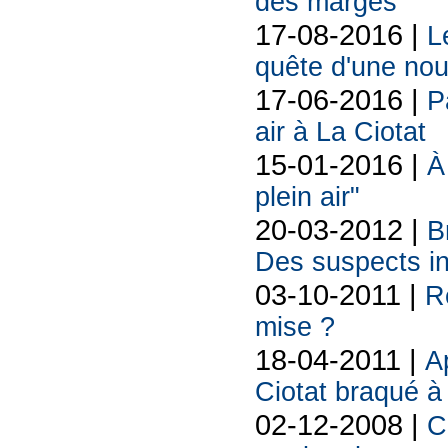
des marges
17-08-2016 |
L
quête d'une nou
17-06-2016 |
P
air à La Ciotat
15-01-2016 |
À
plein air"
20-03-2012 |
B
Des suspects in
03-10-2011 |
R
mise ?
18-04-2011 |
Ap
Ciotat braqué à
02-12-2008 |
C