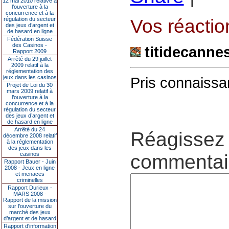
12 mai 2010 relative à
l’ouverture à la
concurrence et à la
régulation du secteur
Vos réaction
des jeux d’argent et
de hasard en ligne
Fédération Suisse
des Casinos -
titidecanne
Rapport 2009
Arrêté du 29 juillet
2009 relatif à la
réglementation des
jeux dans les casinos
Pris connaissan
Projet de Loi du 30
mars 2009 relatif à
l’ouverture à la
concurrence et à la
régulation du secteur
des jeux d’argent et
de hasard en ligne
Arrêté du 24
Réagissez 
décembre 2008 relatif
à la réglementation
des jeux dans les
casinos
commentair
Rapport Bauer - Juin
2008 - Jeux en ligne
et menaces
criminelles
Rapport Durieux -
MARS 2008 -
Rapport de la mission
sur l’ouverture du
marché des jeux
d’argent et de hasard
Rapport d'information