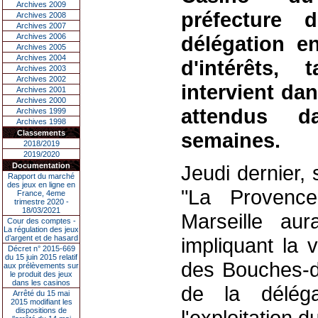
Archives 2009
préfecture 
Archives 2008
Archives 2007
Archives 2006
délégation en
Archives 2005
Archives 2004
d'intérêts,
Archives 2003
Archives 2002
intervient dan
Archives 2001
Archives 2000
attendus d
Archives 1999
Archives 1998
Classements
semaines.
2018/2019
2019/2020
Documentation
Jeudi dernier,
Rapport du marché
des jeux en ligne en
"La Provence"
France, 4eme
trimestre 2020 -
18/03/2021
Marseille aur
Cour des comptes -
La régulation des jeux
d’argent et de hasard
impliquant la v
Décret n° 2015-669
du 15 juin 2015 relatif
des Bouches-du
aux prélèvements sur
le produit des jeux
dans les casinos
de la déléga
Arrêté du 15 mai
2015 modifiant les
dispositions de
l'exploitation d