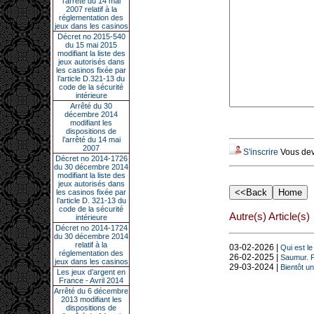
l’arrêté du 14 mai
2007 relatif à la
réglementation des
jeux dans les casinos
Décret no 2015-540
du 15 mai 2015
modifiant la liste des
jeux autorisés dans
les casinos fixée par
l’article D.321-13 du
code de la sécurité
intérieure
Arrêté du 30
décembre 2014
modifiant les
dispositions de
l’arrêté du 14 mai
2007
S'inscrire
Vous deve
Décret no 2014-1726
du 30 décembre 2014
modifiant la liste des
jeux autorisés dans
les casinos fixée par
l’article D. 321-13 du
code de la sécurité
Autre(s) Article(s)
intérieure
Décret no 2014-1724
du 30 décembre 2014
relatif à la
03-02-2026 |
Qui est l
réglementation des
26-02-2025 |
Saumur. Po
jeux dans les casinos
29-03-2024 |
Bientôt u
Les jeux d’argent en
France - Avril 2014
Arrêté du 6 décembre
2013 modifiant les
dispositions de