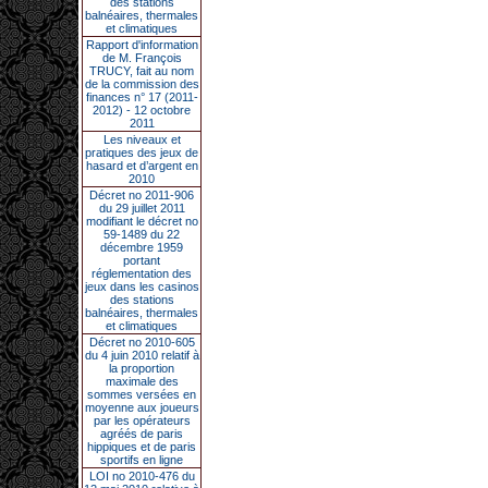
des stations
balnéaires, thermales
et climatiques
Rapport d'information
de M. François
TRUCY, fait au nom
de la commission des
finances n° 17 (2011-
2012) - 12 octobre
2011
Les niveaux et
pratiques des jeux de
hasard et d’argent en
2010
Décret no 2011-906
du 29 juillet 2011
modifiant le décret no
59-1489 du 22
décembre 1959
portant
réglementation des
jeux dans les casinos
des stations
balnéaires, thermales
et climatiques
Décret no 2010-605
du 4 juin 2010 relatif à
la proportion
maximale des
sommes versées en
moyenne aux joueurs
par les opérateurs
agréés de paris
hippiques et de paris
sportifs en ligne
LOI no 2010-476 du