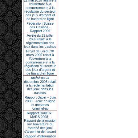
12 mai 2010 relative à
l’ouverture à la
concurrence et à la
régulation du secteur
des jeux d’argent et
de hasard en ligne
Fédération Suisse
des Casinos -
Rapport 2009
Arrêté du 29 juillet
2009 relatif à la
réglementation des
jeux dans les casinos
Projet de Loi du 30
mars 2009 relatif à
l’ouverture à la
concurrence et à la
régulation du secteur
des jeux d’argent et
de hasard en ligne
Arrêté du 24
décembre 2008 relatif
à la réglementation
des jeux dans les
casinos
Rapport Bauer - Juin
2008 - Jeux en ligne
et menaces
criminelles
Rapport Durieux -
MARS 2008 -
Rapport de la mission
sur l’ouverture du
marché des jeux
d’argent et de hasard
Rapport d'information