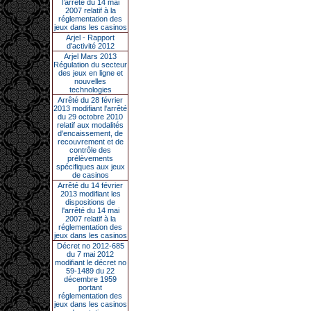
l’arrêté du 14 mai
2007 relatif à la
réglementation des
jeux dans les casinos
Arjel - Rapport
d'activité 2012
Arjel Mars 2013
Régulation du secteur
des jeux en ligne et
nouvelles
technologies
Arrêté du 28 février
2013 modifiant l'arrêté
du 29 octobre 2010
relatif aux modalités
d'encaissement, de
recouvrement et de
contrôle des
prélèvements
spécifiques aux jeux
de casinos
Arrêté du 14 février
2013 modifiant les
dispositions de
l'arrêté du 14 mai
2007 relatif à la
réglementation des
jeux dans les casinos
Décret no 2012-685
du 7 mai 2012
modifiant le décret no
59-1489 du 22
décembre 1959
portant
réglementation des
jeux dans les casinos