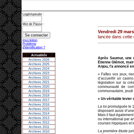
Login/speudo :
Mot de Passe :
Vendredi 29 mars
lancée dans cett
Inscription
Problème
d'identification ?
Actualités
Après Saumur, une de
Archives 2026
Étienne Glémot, mai
Archives 2025
Anjou, l’a annoncé e
Archives 2024
Archives 2023
« Faîtes vos jeux, ri
Archives 2022
d’accueillir un casin
Archives 2021
législation sur la c
Archives 2020
communauté de comm
communautaire, jeudi
Archives 2019
Archives 2018
« Un véritable levie
Archives 2017
Archives 2016
La loi promulguée le 
Archives 2015
disposant aussi d’une 
Archives 2014
Mais il faut égalemen
Archives 2013
ou international par a
Archives 2012
courses hippiques et 
Archives 2011
La première étude juri
Archives 2010