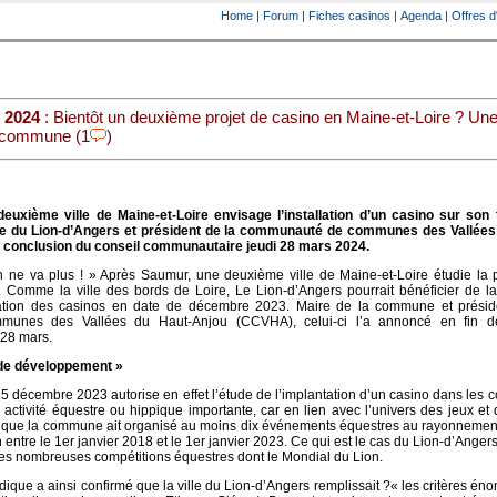
Home
|
Forum
|
Fiches casinos
|
Agenda
|
Offres d
 2024
: Bientôt un deuxième projet de casino en Maine-et-Loire ? Un
e commune (1
)
uxième ville de Maine-et-Loire envisage l’installation d’un casino sur son te
re du Lion-d’Angers et président de la communauté de communes des Vallées
n conclusion du conseil communautaire jeudi 28 mars 2024.
en ne va plus ! » Après Saumur, une deuxième ville de Maine-et-Loire étudie la p
o. Comme la ville des bords de Loire, Le Lion-d’Angers pourrait bénéficier de l
réation des casinos en date de décembre 2023. Maire de la commune et présid
unes des Vallées du Haut-Anjou (CCVHA), celui-ci l’a annoncé en fin de
 28 mars.
r de développement »
15 décembre 2023 autorise en effet l’étude de l’implantation d’un casino dans le
activité équestre ou hippique importante, car en lien avec l’univers des jeux et 
t que la commune ait organisé au moins dix événements équestres au rayonnement
n entre le 1er janvier 2018 et le 1er janvier 2023. Ce qui est le cas du Lion-d’Anger
les nombreuses compétitions équestres dont le Mondial du Lion.
dique a ainsi confirmé que la ville du Lion-d’Angers remplissait ?« les critères én