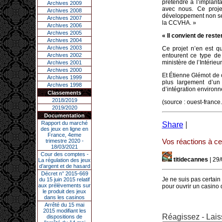
prétendre à l’implant
Archives 2009
avec nous. Ce projet
Archives 2008
développement non se
Archives 2007
la CCVHA. »
Archives 2006
Archives 2005
« Il convient de res
Archives 2004
Archives 2003
Ce projet n’en est q
Archives 2002
entourent ce type de 
ministère de l’Intérieu
Archives 2001
Archives 2000
Et Étienne Glémot de c
Archives 1999
plus largement d’u
Archives 1998
d’intégration environn
Classements
2018/2019
(source : ouest-fran
2019/2020
Documentation
Rapport du marché
Share
|
des jeux en ligne en
France, 4eme
Vos réactions à cet
trimestre 2020 -
18/03/2021
Cour des comptes -
titidecannes
| 29
La régulation des jeux
d’argent et de hasard
Décret n° 2015-669
Je ne suis pas certain
du 15 juin 2015 relatif
aux prélèvements sur
pour ouvrir un casino d
le produit des jeux
dans les casinos
Arrêté du 15 mai
2015 modifiant les
Réagissez - Lais
dispositions de