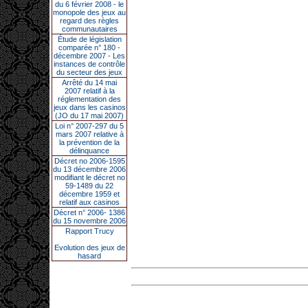
du 6 février 2008 - le
monopole des jeux au
regard des règles
communautaires
Étude de législation
comparée n° 180 -
décembre 2007 - Les
instances de contrôle
du secteur des jeux
Arrêté du 14 mai
2007 relatif à la
réglementation des
jeux dans les casinos
(JO du 17 mai 2007)
Loi n° 2007-297 du 5
mars 2007 relative à
la prévention de la
délinquance
Décret no 2006-1595
du 13 décembre 2006
modifiant le décret no
59-1489 du 22
décembre 1959 et
relatif aux casinos
Décret n° 2006- 1386
du 15 novembre 2006
Rapport Trucy
Evolution des jeux de
hasard