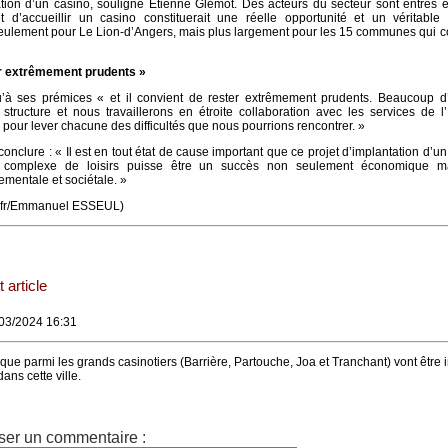
ation d’un casino, souligne Etienne Glémot. Des acteurs du secteur sont entrés 
 d’accueillir un casino constituerait une réelle opportunité et un véritable 
ulement pour Le Lion-d’Angers, mais plus largement pour les 15 communes qui 
ter extrêmement prudents »
u’à ses prémices « et il convient de rester extrêmement prudents. Beaucoup d’
structure et nous travaillerons en étroite collaboration avec les services de l’
r pour lever chacune des difficultés que nous pourrions rencontrer. »
onclure : « Il est en tout état de cause important que ce projet d’implantation d’un
n complexe de loisirs puisse être un succès non seulement économique m
ementale et sociétale. »
ce.fr/Emmanuel ESSEUL)
 article
/03/2024 16:31
 que parmi les grands casinotiers (Barrière, Partouche, Joa et Tranchant) vont être 
ans cette ville.
ser un commentaire :