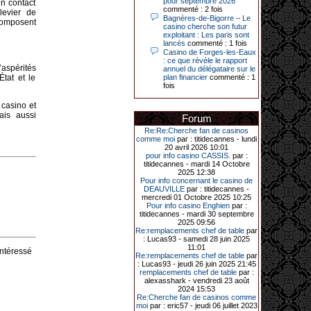
pour septembre 2026
en contact
Le plus gros gain gagné depuis plus
commenté : 2 fois
levier de
de 20 ans dans l’établissement.
Bagnères-de-Bigorre – Le
composent
casino cherche son futur
exploitant : Les paris sont
lancés
commenté : 1 fois
Casino de Forges-les-Eaux
31-03-2026|
: ce que révèle le rapport
aspérités
annuel du délégataire sur le
Série de jackpots au casino JOA de
État et le
plan financier
commenté : 1
Gujan-Mestras : ce mois de mars a
fois
été fructueux pour quelques
joueurs. D’abord avec 44 207 euros
remportés le dimanche 22 mars sur
 casino et
une machine à sous pour une mise
ais aussi
Forum
initiale de 5,28 €. Puis quelques
jours plus tard, le vendredi 27 mars,
Re:Re:Cherche fan de casinos
un joueur a décroché 12 086 euros
comme moi
par : titidecannes - lundi
sur une autre machine à sous.
20 avril 2026 10:01
pour info casino CASSIS.
par :
Enfin, troisième et dernier jackpot,
titidecannes - mardi 14 Octobre
record cette fois-ci, le samedi 28
2025 12:38
mars dernier. Quelque 111 322
Pour info concernant le casino de
euros ont été remportés sur la table
DEAUVILLE
par : titidecannes -
d’Ultimate Texas Hold’em Poker,
mercredi 01 Octobre 2025 10:25
grâce à une mise de 5 euros sur la
Pour info casino Enghien
par :
case bonus et une quinte flush
titidecannes - mardi 30 septembre
royale. Ces gains ont été annoncés
2025 09:56
dans un communiqué diffusé par le
Re:remplacements chef de table
par
casino ce lundi 30 mars en soirée.
: Lucas93 - samedi 28 juin 2025
11:01
intéressé
Re:remplacements chef de table
par
: Lucas93 - jeudi 26 juin 2025 21:45
remplacements chef de table
par :
11-01-2026|
alexasshark - vendredi 23 août
2024 15:53
Dimanche 11 janvier, en soirée, une
Re:Cherche fan de casinos comme
cliente retraitée de 78 ans, habitant
moi
par : eric57 - jeudi 06 juillet 2023
Trémuson, a eu l’énorme surprise