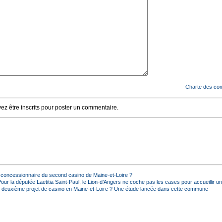
Charte des co
z être inscrits pour poster un commentaire.
e concessionnaire du second casino de Maine-et-Loire ?
ur la députée Laetitia Saint-Paul, le Lion-d’Angers ne coche pas les cases pour accueillir u
n deuxième projet de casino en Maine-et-Loire ? Une étude lancée dans cette commune