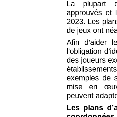
La plupart 
approuvés et l
2023. Les plan
de jeux ont né
Afin d’aider 
l’obligation d’
des joueurs ex
établissemen
exemples de so
mise en œuvr
peuvent adapter
Les plans d’
coordonnée