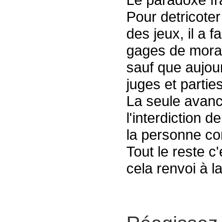
Pour detricoter
des jeux, il a 
gages de morali
sauf que aujour
juges et parties
La seule avanc
l'interdiction d
la personne co
Tout le reste c
cela renvoi à la