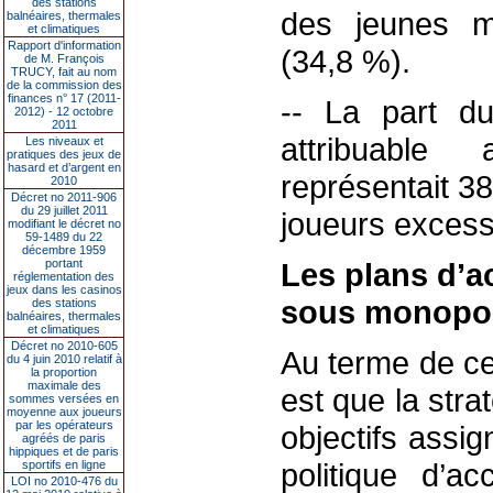
des stations
des jeunes mi
balnéaires, thermales
et climatiques
Rapport d'information
(34,8 %).
de M. François
TRUCY, fait au nom
de la commission des
finances n° 17 (2011-
-- La part d
2012) - 12 octobre
2011
attribuable
Les niveaux et
pratiques des jeux de
hasard et d’argent en
représentait 3
2010
Décret no 2011-906
du 29 juillet 2011
joueurs excess
modifiant le décret no
59-1489 du 22
décembre 1959
portant
Les plans d’a
réglementation des
jeux dans les casinos
sous monopo
des stations
balnéaires, thermales
et climatiques
Décret no 2010-605
Au terme de ce
du 4 juin 2010 relatif à
la proportion
maximale des
est que la stra
sommes versées en
moyenne aux joueurs
par les opérateurs
objectifs assi
agréés de paris
hippiques et de paris
politique d’a
sportifs en ligne
LOI no 2010-476 du