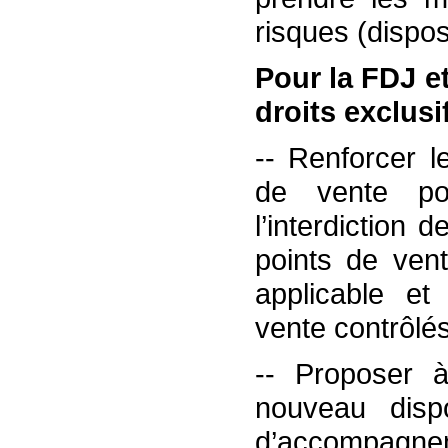
risques (dispos
Pour la FDJ et
droits exclusi
-- Renforcer l
de vente po
l’interdiction
points de vent
applicable et
vente contrôlés
-- Proposer 
nouveau dispos
d’accompagne