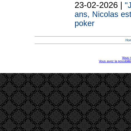
23-02-2026 |
"
ans, Nicolas est
poker
Ho
Vous r
Vous avez la possibili