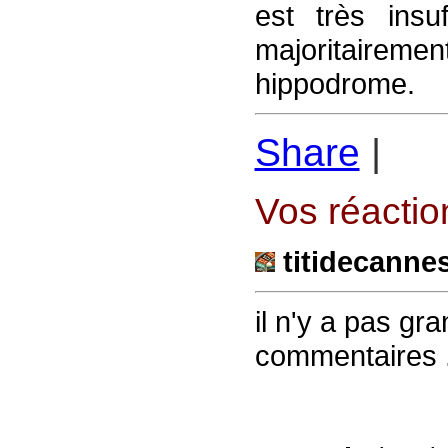
est très insuf
majoritairement
hippodrome.
Share
|
Vos réaction
titidecanne
il n'y a pas gr
commentaires 