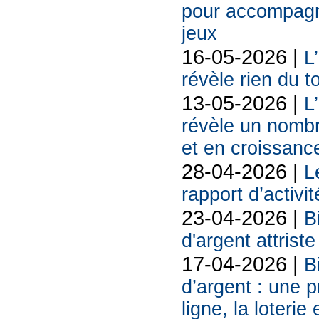
pour accompagne
jeux
16-05-2026 |
L
révèle rien du 
13-05-2026 |
L
révèle un nombr
et en croissanc
28-04-2026 |
L
rapport d’activi
23-04-2026 |
B
d'argent attriste
17-04-2026 |
B
d’argent : une 
ligne, la loterie