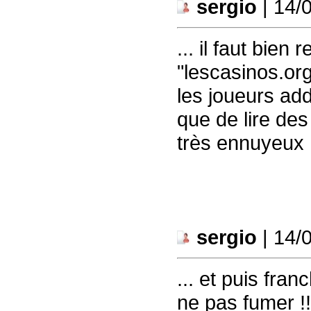
sergio
| 14/
... il faut bien
"lescasinos.org
les joueurs add
que de lire des
très ennuyeux !
sergio
| 14/
... et puis fra
ne pas fumer !!