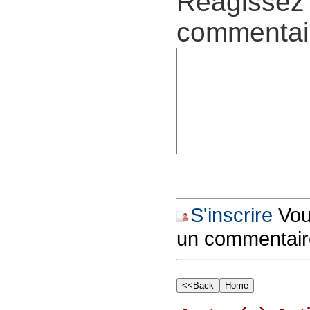
Réagissez 
commentair
S'inscrire
Vous
un commentair