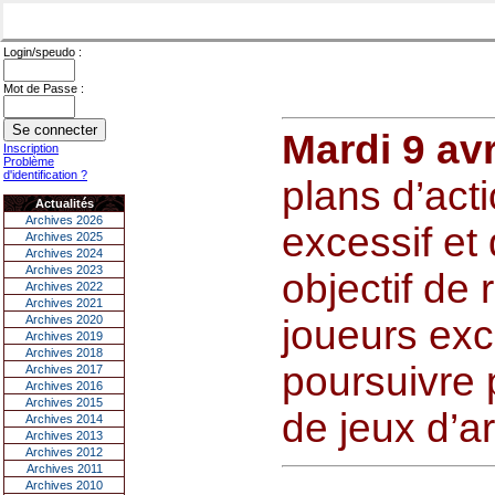
Login/speudo :
Mot de Passe :
Mardi 9 avr
Inscription
Problème
d'identification ?
plans d’act
Actualités
Archives 2026
excessif et
Archives 2025
Archives 2024
Archives 2023
objectif de 
Archives 2022
Archives 2021
Archives 2020
joueurs exc
Archives 2019
Archives 2018
poursuivre 
Archives 2017
Archives 2016
Archives 2015
de jeux d’a
Archives 2014
Archives 2013
Archives 2012
Archives 2011
Archives 2010