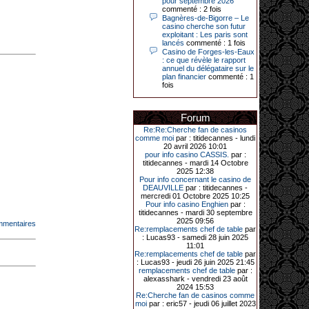
pour septembre 2026
Le plus gros gain gagné depuis plus
commenté : 2 fois
de 20 ans dans l’établissement.
Bagnères-de-Bigorre – Le
casino cherche son futur
exploitant : Les paris sont
lancés
commenté : 1 fois
Casino de Forges-les-Eaux
31-03-2026|
: ce que révèle le rapport
annuel du délégataire sur le
Série de jackpots au casino JOA de
plan financier
commenté : 1
Gujan-Mestras : ce mois de mars a
fois
été fructueux pour quelques
joueurs. D’abord avec 44 207 euros
remportés le dimanche 22 mars sur
une machine à sous pour une mise
Forum
initiale de 5,28 €. Puis quelques
jours plus tard, le vendredi 27 mars,
Re:Re:Cherche fan de casinos
un joueur a décroché 12 086 euros
comme moi
par : titidecannes - lundi
sur une autre machine à sous.
20 avril 2026 10:01
pour info casino CASSIS.
par :
Enfin, troisième et dernier jackpot,
titidecannes - mardi 14 Octobre
record cette fois-ci, le samedi 28
2025 12:38
mars dernier. Quelque 111 322
Pour info concernant le casino de
euros ont été remportés sur la table
DEAUVILLE
par : titidecannes -
d’Ultimate Texas Hold’em Poker,
mercredi 01 Octobre 2025 10:25
grâce à une mise de 5 euros sur la
Pour info casino Enghien
par :
case bonus et une quinte flush
titidecannes - mardi 30 septembre
royale. Ces gains ont été annoncés
2025 09:56
mmentaires
dans un communiqué diffusé par le
Re:remplacements chef de table
par
casino ce lundi 30 mars en soirée.
: Lucas93 - samedi 28 juin 2025
11:01
Re:remplacements chef de table
par
: Lucas93 - jeudi 26 juin 2025 21:45
remplacements chef de table
par :
11-01-2026|
alexasshark - vendredi 23 août
2024 15:53
Dimanche 11 janvier, en soirée, une
Re:Cherche fan de casinos comme
cliente retraitée de 78 ans, habitant
moi
par : eric57 - jeudi 06 juillet 2023
Trémuson, a eu l’énorme surprise