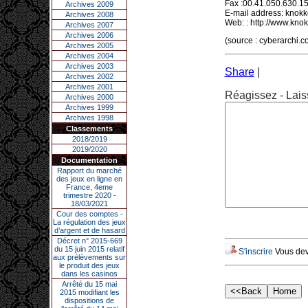
Fax :00.41.050.630.15
Archives 2009
E-mail address: knok
Archives 2008
Web: : http://www.knok
Archives 2007
Archives 2006
(source : cyberarchi.c
Archives 2005
Archives 2004
Archives 2003
Share
|
Archives 2002
Archives 2001
Réagissez - Lais
Archives 2000
Archives 1999
Archives 1998
Classements
2018/2019
2019/2020
Documentation
Rapport du marché
des jeux en ligne en
France, 4eme
trimestre 2020 -
18/03/2021
Cour des comptes -
La régulation des jeux
d’argent et de hasard
Décret n° 2015-669
du 15 juin 2015 relatif
S'inscrire
Vous deve
aux prélèvements sur
le produit des jeux
dans les casinos
Arrêté du 15 mai
2015 modifiant les
dispositions de