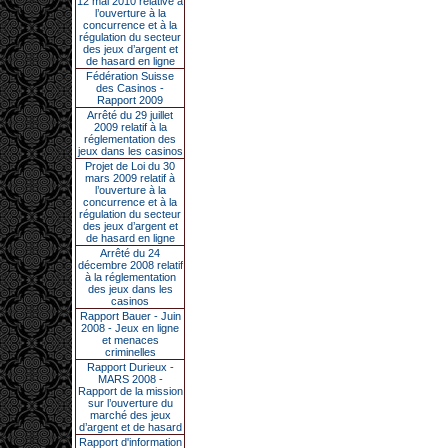
12 mai 2010 relative à
l’ouverture à la
concurrence et à la
régulation du secteur
des jeux d’argent et
de hasard en ligne
Fédération Suisse
des Casinos -
Rapport 2009
Arrêté du 29 juillet
2009 relatif à la
réglementation des
jeux dans les casinos
Projet de Loi du 30
mars 2009 relatif à
l’ouverture à la
concurrence et à la
régulation du secteur
des jeux d’argent et
de hasard en ligne
Arrêté du 24
décembre 2008 relatif
à la réglementation
des jeux dans les
casinos
Rapport Bauer - Juin
2008 - Jeux en ligne
et menaces
criminelles
Rapport Durieux -
MARS 2008 -
Rapport de la mission
sur l’ouverture du
marché des jeux
d’argent et de hasard
Rapport d'information