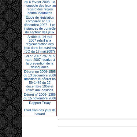
du 6 février 2008 - le
monopole des jeux au
regard des règles
communautaires
Étude de législation
comparée n° 180 -
décembre 2007 - Les
instances de contrôle
du secteur des jeux
Arrêté du 14 mai
2007 relatif à la
réglementation des
jeux dans les casinos
(JO du 17 mai 2007)
Loi n° 2007-297 du 5
mars 2007 relative à
la prévention de la
délinquance
Décret no 2006-1595
du 13 décembre 2006
modifiant le décret no
59-1489 du 22
décembre 1959 et
relatif aux casinos
Décret n° 2006- 1386
du 15 novembre 2006
Rapport Trucy
Evolution des jeux de
hasard