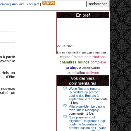
'emploi
|
Annuaire
|
cont@ct
|
En bref
22-07-2026|
Un touriste italien en vacances sur
la Côte d’Azur a remporté un
 à partir
casino Émirats
perturbations
jackpot exceptionnel de 84.631
euros dans la nuit de samedi à
devenir le
chambres
billings
complexe
dimanche au Casino Barrière Le
pratique
americaine
Croisette à Cannes. Il s’agit d’un
nouveau record de gains de l’année
-Heist en
exploitation
delivree
2026 pour cet établissement.
nt d’être
Vos derniers
commentaires
un nouveau
Wynn Resorts reporte
14-04-2026|
l’ouverture du premier
alisé, un
casino des Émirats à
Dimanche 12 avril 2026, cette date
septembre 2027
commenté
restera gravée dans la mémoire de
: 1 fois
ce joueur du casino de Saint-Quay-
Villers-sur-Mer. Le casino
Portrieux (Côtes-d’Armor).
mise sur le Monopoly ...
commenté : 1 fois
Ce quinquagénaire, habitant Plouha
"Les planètes sont
mais souhaitant garder l’anonymat,
alignées" : le groupe Cogit
a eu l’énorme surprise de décrocher
confirme l'ouverture du
un jackpot record de 82 426 €.
premier casino de Guyane