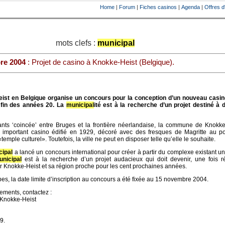
Home
|
Forum
|
Fiches casinos
|
Agenda
|
Offres d
mots clefs :
municipal
re 2004
: Projet de casino à Knokke-Heist (Belgique).
eist en Belgique organise un concours pour la conception d’un nouveau casino
a fin des années 20. La
municipal
ité est à la recherche d’un projet destiné à 
ants ‘coincée’ entre Bruges et la frontière néerlandaise, la commune de Knokke
important casino édifié en 1929, décoré avec des fresques de Magritte au poi
mple culturel». Toutefois, la ville ne peut en disposer telle qu’elle le souhaite.
cipal
a lancé un concours international pour créer à partir du complexe existant 
unicipal
est à la recherche d’un projet audacieux qui doit devenir, une fois ré
Knokke-Heist et sa région proche pour les cent prochaines années.
s, la date limite d’inscription au concours a été fixée au 15 novembre 2004.
ements, contactez :
Knokke-Heist
9.