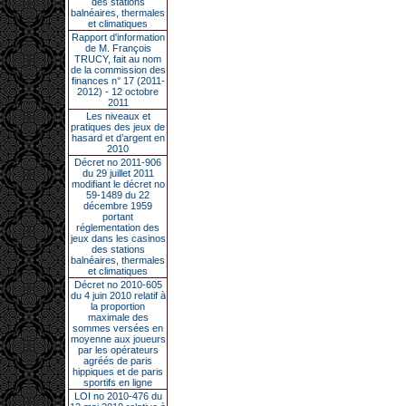
des stations
balnéaires, thermales
et climatiques
Rapport d'information
de M. François
TRUCY, fait au nom
de la commission des
finances n° 17 (2011-
2012) - 12 octobre
2011
Les niveaux et
pratiques des jeux de
hasard et d’argent en
2010
Décret no 2011-906
du 29 juillet 2011
modifiant le décret no
59-1489 du 22
décembre 1959
portant
réglementation des
jeux dans les casinos
des stations
balnéaires, thermales
et climatiques
Décret no 2010-605
du 4 juin 2010 relatif à
la proportion
maximale des
sommes versées en
moyenne aux joueurs
par les opérateurs
agréés de paris
hippiques et de paris
sportifs en ligne
LOI no 2010-476 du