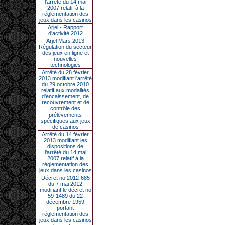
l’arrêté du 14 mai
2007 relatif à la
réglementation des
jeux dans les casinos
Arjel - Rapport
d'activité 2012
Arjel Mars 2013
Régulation du secteur
des jeux en ligne et
nouvelles
technologies
Arrêté du 28 février
2013 modifiant l'arrêté
du 29 octobre 2010
relatif aux modalités
d'encaissement, de
recouvrement et de
contrôle des
prélèvements
spécifiques aux jeux
de casinos
Arrêté du 14 février
2013 modifiant les
dispositions de
l'arrêté du 14 mai
2007 relatif à la
réglementation des
jeux dans les casinos
Décret no 2012-685
du 7 mai 2012
modifiant le décret no
59-1489 du 22
décembre 1959
portant
réglementation des
jeux dans les casinos