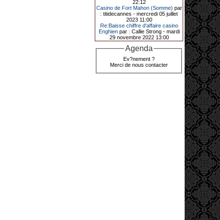
22:12
de décrocher un méga jackpot.
Casino de Fort Mahon (Somme)
par
: titidecannes - mercredi 05 juillet
Elle n’a misé que 88 centimes sur
2023 11:00
une machine à sous et a remporté
Re:Baisse chiffre d'affaire casino
4_ 239 €?!
Enghien
par : Callie Strong - mardi
29 novembre 2022 13:00
Agenda
10-01-2026|
Ev?nement ?
Merci de nous contacter
Au « Kasino » de Fréhel, une
vacancière a décroché le jackpot
en misant seulement 68
centimes. Elle remporte plus de
44 640 € grâce à la machine à
sous « Jin Ji Bao Xi ».
En ce début d’année 2026, le plus
gros jackpot du « Kasino » de
Fréhel a été décroché. Samedi 10
janvier en début de soirée,
l’heureuse gagnante, qui souhaite
garder l’anonymat, a remporté plus
de 44 640 € sur la machine à sous «
Jin Ji Bao Xi », installée en février
2025. La cliente, en vacances dans
la région, a misé 0,68 € avant de
remporter la somme. Un membre du
comité de direction, Flavie Jehan, lui
a remis le gain.