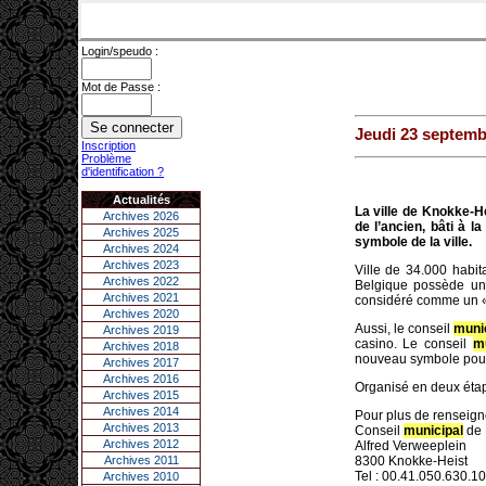
Login/speudo :
Mot de Passe :
Jeudi 23 septemb
Inscription
Problème
d'identification ?
Actualités
La ville de Knokke-H
Archives 2026
de l’ancien, bâti à l
Archives 2025
symbole de la ville.
Archives 2024
Archives 2023
Ville de 34.000 habit
Archives 2022
Belgique possède un 
Archives 2021
considéré comme un «te
Archives 2020
Aussi, le conseil
muni
Archives 2019
casino. Le conseil
m
Archives 2018
nouveau symbole pour 
Archives 2017
Archives 2016
Organisé en deux étape
Archives 2015
Archives 2014
Pour plus de renseign
Archives 2013
Conseil
municipal
de 
Archives 2012
Alfred Verweeplein
Archives 2011
8300 Knokke-Heist
Tel : 00.41.050.630.10
Archives 2010