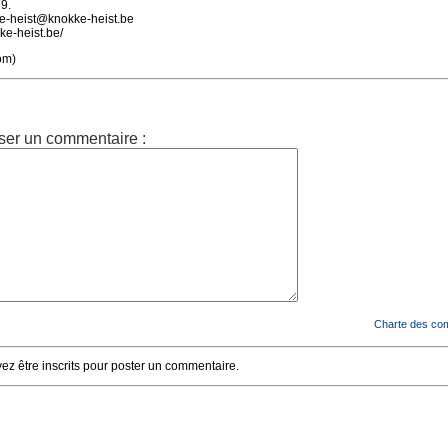
9.
ke-heist@knokke-heist.be
ke-heist.be/
om)
ser un commentaire :
Charte des co
z être inscrits pour poster un commentaire.