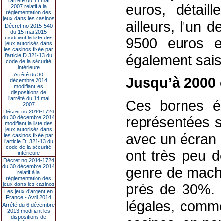
l’arrêté du 14 mai
euros, détail
2007 relatif à la
réglementation des
jeux dans les casinos
ailleurs, l'un 
Décret no 2015-540
du 15 mai 2015
modifiant la liste des
9500 euros 
jeux autorisés dans
les casinos fixée par
également saisi
l’article D.321-13 du
code de la sécurité
intérieure
Arrêté du 30
Jusqu’à 2000 
décembre 2014
modifiant les
dispositions de
l’arrêté du 14 mai
Ces bornes éle
2007
Décret no 2014-1726
représentées s
du 30 décembre 2014
modifiant la liste des
jeux autorisés dans
avec un écran 
les casinos fixée par
l’article D. 321-13 du
code de la sécurité
ont très peu 
intérieure
Décret no 2014-1724
du 30 décembre 2014
genre de machi
relatif à la
réglementation des
jeux dans les casinos
près de 30%. 
Les jeux d’argent en
France - Avril 2014
légales, comme
Arrêté du 6 décembre
2013 modifiant les
dispositions de