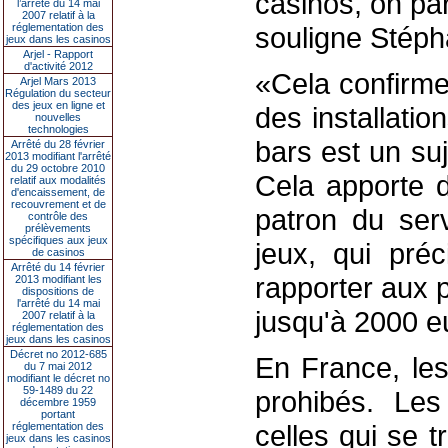
casinos, on pa
l’arrêté du 14 mai
2007 relatif à la
réglementation des
souligne Stépha
jeux dans les casinos
Arjel - Rapport
d'activité 2012
«Cela confirme
Arjel Mars 2013
Régulation du secteur
des jeux en ligne et
des installati
nouvelles
technologies
bars est un suj
Arrêté du 28 février
2013 modifiant l'arrêté
du 29 octobre 2010
Cela apporte d
relatif aux modalités
d'encaissement, de
recouvrement et de
patron du ser
contrôle des
prélèvements
spécifiques aux jeux
jeux, qui pré
de casinos
Arrêté du 14 février
rapporter aux 
2013 modifiant les
dispositions de
l'arrêté du 14 mai
jusqu'à 2000 e
2007 relatif à la
réglementation des
jeux dans les casinos
Décret no 2012-685
En France, les
du 7 mai 2012
modifiant le décret no
59-1489 du 22
prohibés. Les
décembre 1959
portant
celles qui se t
réglementation des
jeux dans les casinos