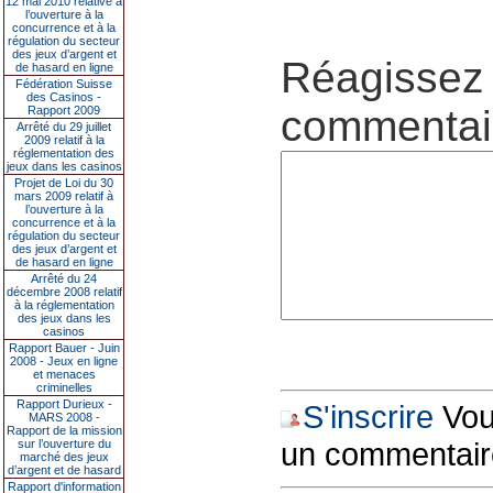
12 mai 2010 relative à
l’ouverture à la
concurrence et à la
régulation du secteur
des jeux d’argent et
Réagissez 
de hasard en ligne
Fédération Suisse
des Casinos -
commentair
Rapport 2009
Arrêté du 29 juillet
2009 relatif à la
réglementation des
jeux dans les casinos
Projet de Loi du 30
mars 2009 relatif à
l’ouverture à la
concurrence et à la
régulation du secteur
des jeux d’argent et
de hasard en ligne
Arrêté du 24
décembre 2008 relatif
à la réglementation
des jeux dans les
casinos
Rapport Bauer - Juin
2008 - Jeux en ligne
et menaces
criminelles
Rapport Durieux -
S'inscrire
Vous
MARS 2008 -
Rapport de la mission
un commentair
sur l’ouverture du
marché des jeux
d’argent et de hasard
Rapport d'information