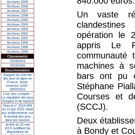
840.000 euros.
Archives 2009
Archives 2008
Archives 2007
Un vaste r
Archives 2006
Archives 2005
clandestines
Archives 2004
Archives 2003
opération le 
Archives 2002
Archives 2001
appris Le F
Archives 2000
Archives 1999
Archives 1998
communauté tu
Classements
2018/2019
machines à so
2019/2020
Documentation
bars ont pu ê
Rapport du marché
des jeux en ligne en
France, 4eme
Stéphane Piall
trimestre 2020 -
18/03/2021
Courses et de
Cour des comptes -
La régulation des jeux
d’argent et de hasard
(SCCJ).
Décret n° 2015-669
du 15 juin 2015 relatif
aux prélèvements sur
le produit des jeux
Deux établissem
dans les casinos
Arrêté du 15 mai
à Bondy et Cou
2015 modifiant les
dispositions de