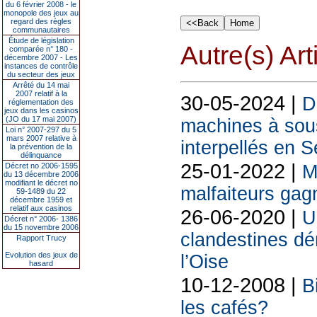
du 6 février 2008 - le
monopole des jeux au
regard des règles
communautaires
Étude de législation
Autre(s) Art
comparée n° 180 -
décembre 2007 - Les
instances de contrôle
du secteur des jeux
Arrêté du 14 mai
2007 relatif à la
30-05-2024 |
D
réglementation des
jeux dans les casinos
(JO du 17 mai 2007)
machines à sous
Loi n° 2007-297 du 5
mars 2007 relative à
interpellés en 
la prévention de la
délinquance
25-01-2022 |
Décret no 2006-1595
M
du 13 décembre 2006
modifiant le décret no
malfaiteurs gag
59-1489 du 22
décembre 1959 et
relatif aux casinos
26-06-2020 |
U
Décret n° 2006- 1386
du 15 novembre 2006
clandestines dé
Rapport Trucy
Evolution des jeux de
l’Oise
hasard
10-12-2008 |
B
les cafés?