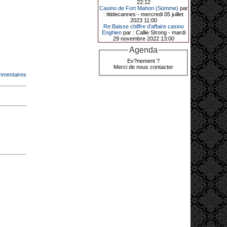
22:12
de décrocher un méga jackpot.
Casino de Fort Mahon (Somme)
par
: titidecannes - mercredi 05 juillet
Elle n’a misé que 88 centimes sur
2023 11:00
une machine à sous et a remporté
Re:Baisse chiffre d'affaire casino
4_ 239 €?!
Enghien
par : Callie Strong - mardi
29 novembre 2022 13:00
Agenda
10-01-2026|
Ev?nement ?
Merci de nous contacter
Au « Kasino » de Fréhel, une
mmentaires
vacancière a décroché le jackpot
en misant seulement 68
centimes. Elle remporte plus de
44 640 € grâce à la machine à
sous « Jin Ji Bao Xi ».
En ce début d’année 2026, le plus
gros jackpot du « Kasino » de
Fréhel a été décroché. Samedi 10
janvier en début de soirée,
l’heureuse gagnante, qui souhaite
garder l’anonymat, a remporté plus
de 44 640 € sur la machine à sous «
Jin Ji Bao Xi », installée en février
2025. La cliente, en vacances dans
la région, a misé 0,68 € avant de
remporter la somme. Un membre du
comité de direction, Flavie Jehan, lui
a remis le gain.