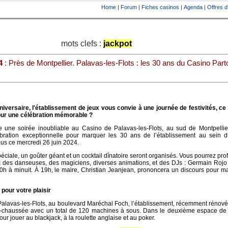
Home
|
Forum
|
Fiches casinos
|
Agenda
|
Offres d
mots clefs :
jackpot
4
: Près de Montpellier. Palavas-les-Flots : les 30 ans du Casino Par
iversaire, l'établissement de jeux vous convie à une journée de festivités, ce
pour une célébration mémorable ?
e une soirée inoubliable au Casino de Palavas-les-Flots, au sud de Montpellie
ébration exceptionnelle pour marquer les 30 ans de l’établissement au sein 
s ce mercredi 26 juin 2024.
éciale, un goûter géant et un cocktail dînatoire seront organisés. Vous pourrez prof
c des danseuses, des magiciens, diverses animations, et des DJs : Germain Rojo
h à minuit. À 19h, le maire, Christian Jeanjean, prononcera un discours pour m
pour votre plaisir
e Palavas-les-Flots, au boulevard Maréchal Foch, l’établissement, récemment rénov
e-chaussée avec un total de 120 machines à sous. Dans le deuxième espace de 
ur jouer au blackjack, à la roulette anglaise et au poker.