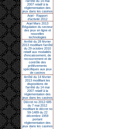
l’arrêté du 14 mai
2007 relatif à la
réglementation des
jeux dans les casinos
Arjel - Rapport
d'activité 2012
Arjel Mars 2013
Régulation du secteur
des jeux en ligne et
nouvelles
technologies
Arrêté du 28 février
2013 modifiant l'arrêté
du 29 octobre 2010
relatif aux modalités
d'encaissement, de
recouvrement et de
contrôle des
prélèvements
spécifiques aux jeux
de casinos
Arrêté du 14 février
2013 modifiant les
dispositions de
l'arrêté du 14 mai
2007 relatif à la
réglementation des
jeux dans les casinos
Décret no 2012-685
du 7 mai 2012
modifiant le décret no
59-1489 du 22
décembre 1959
portant
réglementation des
jeux dans les casinos