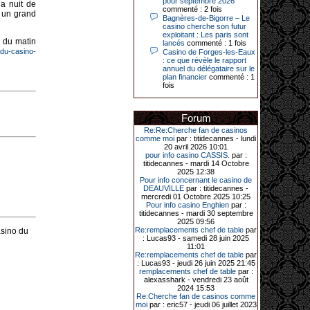
pour septembre 2026
a nuit de
Le plus gros gain gagné depuis plus
commenté : 2 fois
 un grand
de 20 ans dans l’établissement.
Bagnères-de-Bigorre – Le
casino cherche son futur
exploitant : Les paris sont
h du matin
lancés
commenté : 1 fois
-du-casino-
Casino de Forges-les-Eaux
31-03-2026|
: ce que révèle le rapport
annuel du délégataire sur le
Série de jackpots au casino JOA de
plan financier
commenté : 1
Gujan-Mestras : ce mois de mars a
fois
été fructueux pour quelques
joueurs. D’abord avec 44 207 euros
remportés le dimanche 22 mars sur
une machine à sous pour une mise
Forum
initiale de 5,28 €. Puis quelques
jours plus tard, le vendredi 27 mars,
Re:Re:Cherche fan de casinos
un joueur a décroché 12 086 euros
comme moi
par : titidecannes - lundi
sur une autre machine à sous.
20 avril 2026 10:01
pour info casino CASSIS.
par :
Enfin, troisième et dernier jackpot,
titidecannes - mardi 14 Octobre
record cette fois-ci, le samedi 28
2025 12:38
mars dernier. Quelque 111 322
Pour info concernant le casino de
euros ont été remportés sur la table
DEAUVILLE
par : titidecannes -
d’Ultimate Texas Hold’em Poker,
mercredi 01 Octobre 2025 10:25
grâce à une mise de 5 euros sur la
Pour info casino Enghien
par :
case bonus et une quinte flush
titidecannes - mardi 30 septembre
royale. Ces gains ont été annoncés
2025 09:56
dans un communiqué diffusé par le
Re:remplacements chef de table
par
asino du
casino ce lundi 30 mars en soirée.
: Lucas93 - samedi 28 juin 2025
11:01
Re:remplacements chef de table
par
: Lucas93 - jeudi 26 juin 2025 21:45
remplacements chef de table
par :
11-01-2026|
alexasshark - vendredi 23 août
2024 15:53
Dimanche 11 janvier, en soirée, une
Re:Cherche fan de casinos comme
cliente retraitée de 78 ans, habitant
moi
par : eric57 - jeudi 06 juillet 2023
Trémuson, a eu l’énorme surprise