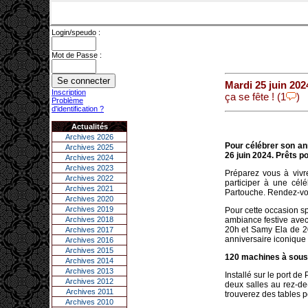
Login/speudo :
Mot de Passe :
Mardi 25 juin 202
Inscription
ça se fête ! (1
)
Problème
d'identification ?
Actualités
Archives 2026
Pour célébrer son ann
Archives 2025
26 juin 2024. Prêts 
Archives 2024
Archives 2023
Préparez vous à vivr
Archives 2022
participer à une cél
Archives 2021
Partouche. Rendez-vou
Archives 2020
Archives 2019
Pour cette occasion sp
Archives 2018
ambiance festive ave
20h et Samy Ela de 20
Archives 2017
anniversaire iconique
Archives 2016
Archives 2015
120 machines à sous 
Archives 2014
Archives 2013
Installé sur le port d
Archives 2012
deux salles au rez-d
Archives 2011
trouverez des tables po
Archives 2010