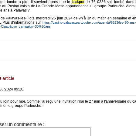
 qui tombe à pic : il survient après que le
jackpot
de 76 033€ soit tombé dans l
 au Pasino voisin de La Grande-Motte appartenant au…groupe Partouche. Alors,
te ans à Palavas ?
de Palavas-les-Flots, mercredi 26 juin 2024 de 9h à 3h du matin en semaine et 4
. Plus d’informations sur
https://casino-palavas.partouche.com/agenda/8253/les-30-ans
e=Claap&utm_campaign=30%20ans
 article
/06/2024 09:20
u loin pour moi. Comme j'ai reçu une invitation j'irai le 27 juin à l'anniversaire du c
u même groupe Partouche.
ser un commentaire :