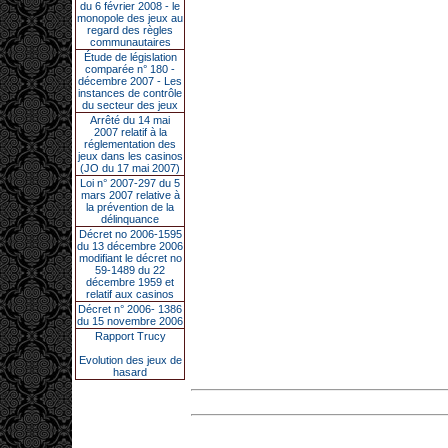
du 6 février 2008 - le
monopole des jeux au
regard des règles
communautaires
Étude de législation
comparée n° 180 -
décembre 2007 - Les
instances de contrôle
du secteur des jeux
Arrêté du 14 mai
2007 relatif à la
réglementation des
jeux dans les casinos
(JO du 17 mai 2007)
Loi n° 2007-297 du 5
mars 2007 relative à
la prévention de la
délinquance
Décret no 2006-1595
du 13 décembre 2006
modifiant le décret no
59-1489 du 22
décembre 1959 et
relatif aux casinos
Décret n° 2006- 1386
du 15 novembre 2006
Rapport Trucy
Evolution des jeux de
hasard