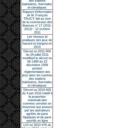
des stations
balnéaires, thermales
et climatiques
Rapport d'information
de M. François
TRUCY, fait au nom
de la commission des
finances n° 17 (2011-
2012) - 12 octobre
2011
Les niveaux et
pratiques des jeux de
hasard et d’argent en
2010
Décret no 2011-906
du 29 juillet 2011
modifiant le décret no
59-1489 du 22
décembre 1959
portant
réglementation des
jeux dans les casinos
des stations
balnéaires, thermales
et climatiques
Décret no 2010-605
du 4 juin 2010 relatif à
la proportion
maximale des
sommes versées en
moyenne aux joueurs
par les opérateurs
agréés de paris
hippiques et de paris
sportifs en ligne
LOI no 2010-476 du