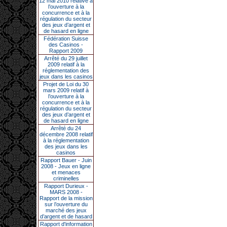
12 mai 2010 relative à
l’ouverture à la
concurrence et à la
régulation du secteur
des jeux d’argent et
de hasard en ligne
Fédération Suisse
des Casinos -
Rapport 2009
Arrêté du 29 juillet
2009 relatif à la
réglementation des
jeux dans les casinos
Projet de Loi du 30
mars 2009 relatif à
l’ouverture à la
concurrence et à la
régulation du secteur
des jeux d’argent et
de hasard en ligne
Arrêté du 24
décembre 2008 relatif
à la réglementation
des jeux dans les
casinos
Rapport Bauer - Juin
2008 - Jeux en ligne
et menaces
criminelles
Rapport Durieux -
MARS 2008 -
Rapport de la mission
sur l’ouverture du
marché des jeux
d’argent et de hasard
Rapport d'information