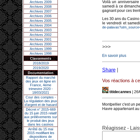
Voilà un anniversaire
Archives 2009
samedi à ce dimanche
Archives 2008
gagnant pour ces tren
Archives 2007
Archives 2006
Les 30 ans du Casino 
Archives 2005
le vendredi et samedi
Archives 2004
de-palavas?utm_sourc
Archives 2003
Archives 2002
Archives 2001
Archives 2000
>>>
Archives 1999
Archives 1998
En savoir plus
Classements
2018/2019
2019/2020
Share
|
Documentation
Rapport du marché
Vos réactions à cet
des jeux en ligne en
France, 4eme
trimestre 2020 -
titidecannes
| 26
18/03/2021
Cour des comptes -
La régulation des jeux
Montpellier c'est un pe
d’argent et de hasard
Havre appartenant a
Décret n° 2015-669
du 15 juin 2015 relatif
aux prélèvements sur
le produit des jeux
dans les casinos
Réagissez - Lais
Arrêté du 15 mai
2015 modifiant les
dispositions de