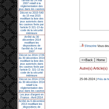
l’arrêté du 14 mai
2007 relatif à la
réglementation des
jeux dans les casinos
Décret no 2015-540
du 15 mai 2015
modifiant la liste des
jeux autorisés dans
les casinos fixée par
l’article D.321-13 du
code de la sécurité
intérieure
Arrêté du 30
décembre 2014
modifiant les
dispositions de
S'inscrire
Vous deve
l’arrêté du 14 mai
2007
Décret no 2014-1726
du 30 décembre 2014
modifiant la liste des
jeux autorisés dans
les casinos fixée par
Autre(s) Article(s)
l’article D. 321-13 du
code de la sécurité
intérieure
25-06-2024 |
Décret no 2014-1724
Près de Mo
du 30 décembre 2014
relatif à la
réglementation des
jeux dans les casinos
Les jeux d’argent en
France - Avril 2014
Arrêté du 6 décembre
2013 modifiant les
dispositions de