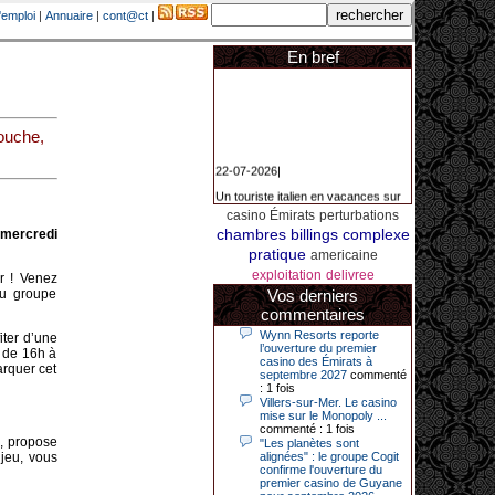
'emploi
|
Annuaire
|
cont@ct
|
En bref
touche,
22-07-2026|
Un touriste italien en vacances sur
la Côte d’Azur a remporté un
casino Émirats
perturbations
jackpot exceptionnel de 84.631
euros dans la nuit de samedi à
chambres
billings
complexe
 mercredi
dimanche au Casino Barrière Le
pratique
americaine
Croisette à Cannes. Il s’agit d’un
nouveau record de gains de l’année
exploitation
delivree
r ! Venez
2026 pour cet établissement.
du groupe
Vos derniers
commentaires
Wynn Resorts reporte
iter d’une
14-04-2026|
l’ouverture du premier
 de 16h à
casino des Émirats à
arquer cet
Dimanche 12 avril 2026, cette date
septembre 2027
commenté
restera gravée dans la mémoire de
: 1 fois
ce joueur du casino de Saint-Quay-
Villers-sur-Mer. Le casino
Portrieux (Côtes-d’Armor).
mise sur le Monopoly ...
commenté : 1 fois
Ce quinquagénaire, habitant Plouha
é, propose
"Les planètes sont
mais souhaitant garder l’anonymat,
jeu, vous
alignées" : le groupe Cogit
a eu l’énorme surprise de décrocher
confirme l'ouverture du
un jackpot record de 82 426 €.
premier casino de Guyane