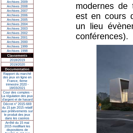
Archives 2009
modernes de t
Archives 2008
Archives 2007
est en cours 
Archives 2006
Archives 2005
un lieu évène
Archives 2004
Archives 2003
Archives 2002
conférences).
Archives 2001
Archives 2000
Archives 1999
Archives 1998
Classements
2018/2019
2019/2020
Documentation
Rapport du marché
des jeux en ligne en
France, 4eme
trimestre 2020 -
18/03/2021
Cour des comptes -
La régulation des jeux
d’argent et de hasard
Décret n° 2015-669
du 15 juin 2015 relatif
aux prélèvements sur
le produit des jeux
dans les casinos
Arrêté du 15 mai
2015 modifiant les
dispositions de