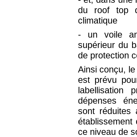
du roof top 
climatique
- un voile an
supérieur du b
de protection c
Ainsi conçu, l
est prévu pou
labellisation
dépenses éner
sont réduites
établissement 
ce niveau de s