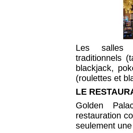
Les salles 
traditionnels (
blackjack, pok
(roulettes et b
LE RESTAUR
Golden Pala
restauration c
seulement une