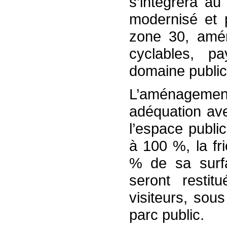
s’intègrera au
modernisé et p
zone 30, amén
cyclables, p
domaine public
L’aménagement
adéquation ave
l’espace public 
à 100 %, la fr
% de sa surf
seront resti
visiteurs, sou
parc public.