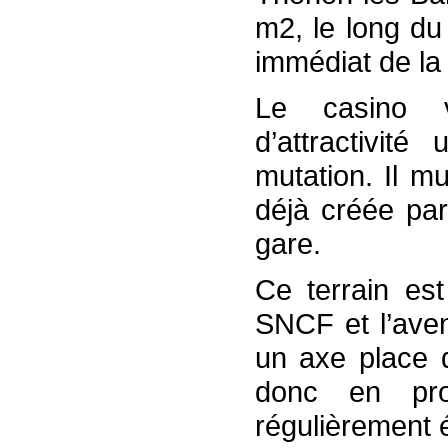
m2, le long d
immédiat de la
Le casino v
d’attractivit
mutation. Il mu
déjà créée par
gare.
Ce terrain est
SNCF et l’ave
un axe place d
donc en prox
régulièrement 