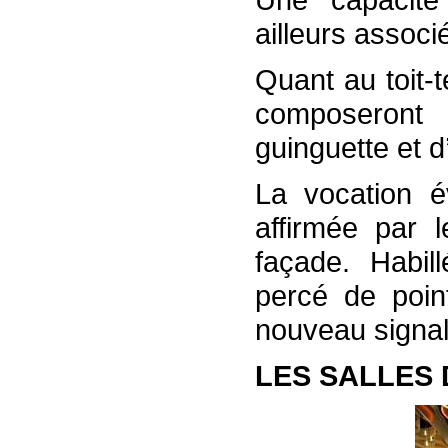
ailleurs associ
Quant au toit-
composeront 
guinguette et d
La vocation é
affirmée par l
façade. Habil
percé de point
nouveau signal 
LES SALLES 