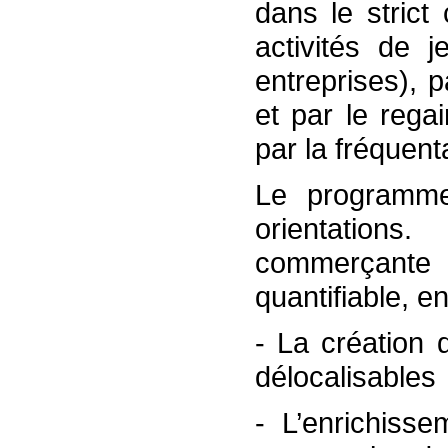
dans le strict 
activités de j
entreprises), 
et par le rega
par la fréquenta
Le programme
orientations
commerçante l
quantifiable, e
- La création 
délocalisables
- L’enrichisse