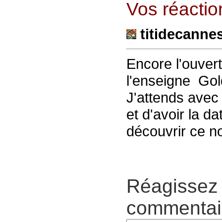
Vos réaction
titidecanne
Encore l'ouver
l'enseigne Gol
J'attends avec 
et d'avoir la da
découvrir ce n
Réagissez 
commentair