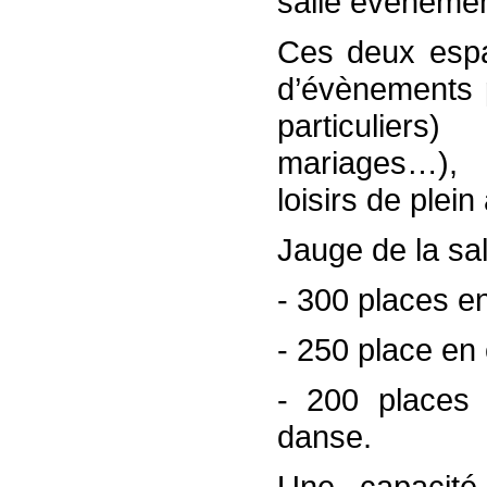
salle évènement
Ces deux espa
d’évènements p
particuliers
mariages…), c
loisirs de plein
Jauge de la sal
- 300 places en
- 250 place en 
- 200 places 
danse.
Une capacité 