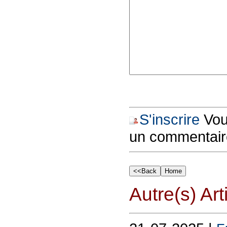
S'inscrire
Vous
un commentair
Autre(s) Art