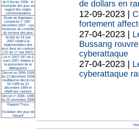
de dollars en r
du 6 février 2008 - le
monopole des jeux au
regard des règles
12-09-2023 |
C
communautaires
Étude de législation
fortement affec
comparée n° 180 -
décembre 2007 - Les
instances de contrôle
27-04-2023 |
L
du secteur des jeux
Arrêté du 14 mai
2007 relatif à la
Bussang rouvren
réglementation des
jeux dans les casinos
cyberattaque
(JO du 17 mai 2007)
Loi n° 2007-297 du 5
mars 2007 relative à
27-04-2023 |
L
la prévention de la
délinquance
cyberattaque ra
Décret no 2006-1595
du 13 décembre 2006
modifiant le décret no
59-1489 du 22
décembre 1959 et
relatif aux casinos
Décret n° 2006- 1386
du 15 novembre 2006
Rapport Trucy
Evolution des jeux de
hasard
Ho