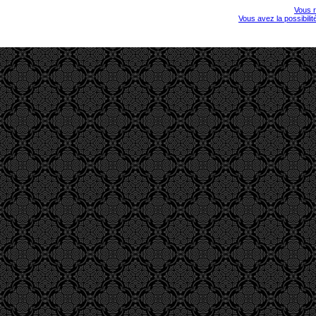
Vous r
Vous avez la possibili