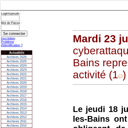
Login/speudo :
Mot de Passe :
Mardi 23 ju
Inscription
Problème
d'identification ?
cyberattaqu
Actualités
Archives 2026
Bains repren
Archives 2025
Archives 2024
Archives 2023
activité (1
)
Archives 2022
Archives 2021
Archives 2020
Archives 2019
Archives 2018
Archives 2017
Archives 2016
Archives 2015
Le jeudi 18 ju
Archives 2014
Archives 2013
les-Bains on
Archives 2012
Archives 2011
Archives 2010