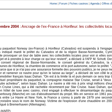
Home
|
Forum
|
Fiches casinos
|
Agenda
|
Offres d
embre 2004
: Ancrage de l'ex-France à Honfleur: les collectivités loca
du paquebot Norway (ex-France) à Honfleur (Calvados) est suspendu à l'engag
, a indiqué mardi le préfet du Calvados et de la région Basse-Normandie, Cyril
de provoquer un tour de table avec les collectivités locales pour voir si elles son
et et à prendre à leur charge ce qui leur revient", a déclaré à l'AFP M. Schott. De
 conseil régional de Basse-Normandie, le conseil général du Calvados, la vi
s de Honfleur, la chambre de commerce et le port autonome, selon le préfet. "J
arce que si je n'ai pas une assurance formelle des pouvoirs publics, je ne peux rien
 et ramener ce navire pour qu'on le laisse au large", a déclaré de son côté le 
mobilier français Isaac Dahan. "On est à la limite là et puis demain ce sera trop tar
actuel propriétaire du paquebot, la compagnie malaise Star Cruise, serait à "deux
utre acheteur", selon Isaac Dahan. Le navire a été mis à prix vingt millions d'eu
n Cruise Lines, qui a été rachetée récemment par Star Cruise. Isaac Dahan, qui
 en hôtel de luxe avec casino, s'est engagé à effectuer le désamiantage du paq
Cherbourg (Manche) en cas d'aboutissement du projet. Mis en service en 1961 po
res entre Le Havre et New York, le France a connu à partir de 1979 une seconde
oisière sous le nom de Norway. Victime de l'explosion d'une chaudière en 2003,
légué à Bremerhaven (Allemagne).
3.fr/AFP)