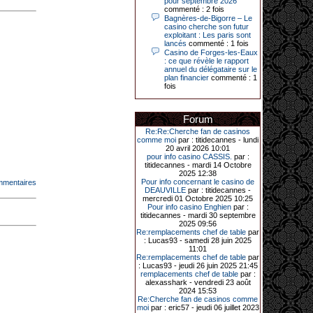
pour septembre 2026
commenté : 2 fois
Bagnères-de-Bigorre – Le
14-04-2026|
casino cherche son futur
exploitant : Les paris sont
Dimanche 12 avril 2026, cette date
lancés
commenté : 1 fois
restera gravée dans la mémoire de
Casino de Forges-les-Eaux
ce joueur du casino de Saint-Quay-
: ce que révèle le rapport
Portrieux (Côtes-d’Armor).
annuel du délégataire sur le
plan financier
commenté : 1
Ce quinquagénaire, habitant Plouha
fois
mais souhaitant garder l’anonymat,
a eu l’énorme surprise de décrocher
un jackpot record de 82 426 €.
Forum
Le plus gros gain gagné depuis plus
de 20 ans dans l’établissement.
Re:Re:Cherche fan de casinos
comme moi
par : titidecannes - lundi
20 avril 2026 10:01
pour info casino CASSIS.
par :
titidecannes - mardi 14 Octobre
31-03-2026|
2025 12:38
Pour info concernant le casino de
mmentaires
Série de jackpots au casino JOA de
DEAUVILLE
par : titidecannes -
Gujan-Mestras : ce mois de mars a
mercredi 01 Octobre 2025 10:25
été fructueux pour quelques
Pour info casino Enghien
par :
joueurs. D’abord avec 44 207 euros
titidecannes - mardi 30 septembre
remportés le dimanche 22 mars sur
2025 09:56
une machine à sous pour une mise
Re:remplacements chef de table
par
initiale de 5,28 €. Puis quelques
: Lucas93 - samedi 28 juin 2025
jours plus tard, le vendredi 27 mars,
11:01
un joueur a décroché 12 086 euros
Re:remplacements chef de table
par
sur une autre machine à sous.
: Lucas93 - jeudi 26 juin 2025 21:45
remplacements chef de table
par :
Enfin, troisième et dernier jackpot,
alexasshark - vendredi 23 août
record cette fois-ci, le samedi 28
2024 15:53
mars dernier. Quelque 111 322
Re:Cherche fan de casinos comme
euros ont été remportés sur la table
moi
par : eric57 - jeudi 06 juillet 2023
d’Ultimate Texas Hold’em Poker,