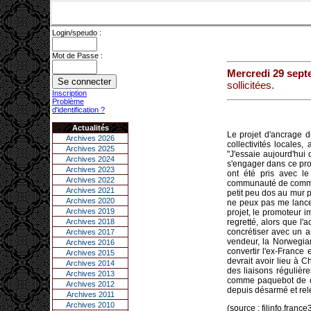
Login/speudo :
Mot de Passe :
Mercredi 29 sept
sollicitées.
Inscription
Problème
d'identification ?
Actualités
Le projet d'ancrage 
Archives 2026
collectivités locales
Archives 2025
"J'essaie aujourd'hui 
Archives 2024
s'engager dans ce proj
Archives 2023
ont été pris avec le
Archives 2022
communauté de commune
Archives 2021
petit peu dos au mur p
Archives 2020
ne peux pas me lancer
Archives 2019
projet, le promoteur im
Archives 2018
regretté, alors que l'
concrétiser avec un a
Archives 2017
vendeur, la Norwegia
Archives 2016
convertir l'ex-France
Archives 2015
devrait avoir lieu à 
Archives 2014
des liaisons réguliè
Archives 2013
comme paquebot de cr
Archives 2012
depuis désarmé et re
Archives 2011
Archives 2010
(source : filinfo.france