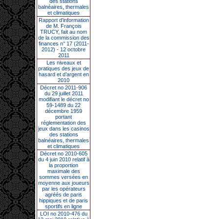
des stations
balnéaires, thermales
et climatiques
Rapport d'information
de M. François
TRUCY, fait au nom
de la commission des
finances n° 17 (2011-
2012) - 12 octobre
2011
Les niveaux et
pratiques des jeux de
hasard et d’argent en
2010
Décret no 2011-906
du 29 juillet 2011
modifiant le décret no
59-1489 du 22
décembre 1959
portant
réglementation des
jeux dans les casinos
des stations
balnéaires, thermales
et climatiques
Décret no 2010-605
du 4 juin 2010 relatif à
la proportion
maximale des
sommes versées en
moyenne aux joueurs
par les opérateurs
agréés de paris
hippiques et de paris
sportifs en ligne
LOI no 2010-476 du