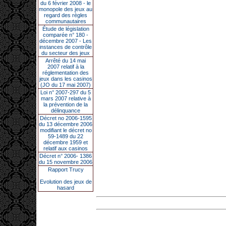
du 6 février 2008 - le
monopole des jeux au
regard des règles
communautaires
Étude de législation
comparée n° 180 -
décembre 2007 - Les
instances de contrôle
du secteur des jeux
Arrêté du 14 mai
2007 relatif à la
réglementation des
jeux dans les casinos
(JO du 17 mai 2007)
Loi n° 2007-297 du 5
mars 2007 relative à
la prévention de la
délinquance
Décret no 2006-1595
du 13 décembre 2006
modifiant le décret no
59-1489 du 22
décembre 1959 et
relatif aux casinos
Décret n° 2006- 1386
du 15 novembre 2006
Rapport Trucy
Evolution des jeux de
hasard