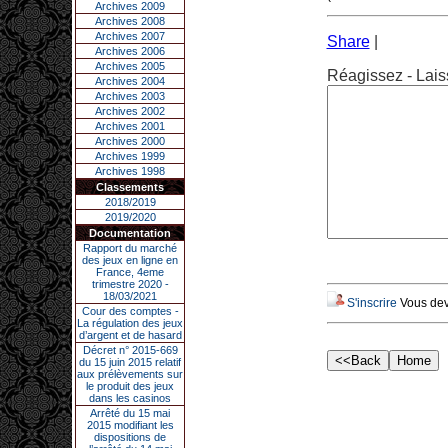
Archives 2009
Archives 2008
Archives 2007
Share
|
Archives 2006
Archives 2005
Réagissez - Lais
Archives 2004
Archives 2003
Archives 2002
Archives 2001
Archives 2000
Archives 1999
Archives 1998
Classements
2018/2019
2019/2020
Documentation
Rapport du marché
des jeux en ligne en
France, 4eme
trimestre 2020 -
18/03/2021
S'inscrire
Vous deve
Cour des comptes -
La régulation des jeux
d’argent et de hasard
Décret n° 2015-669
du 15 juin 2015 relatif
aux prélèvements sur
le produit des jeux
dans les casinos
Arrêté du 15 mai
2015 modifiant les
dispositions de