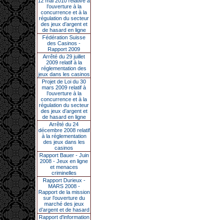
12 mai 2010 relative à
l’ouverture à la
concurrence et à la
régulation du secteur
des jeux d’argent et
de hasard en ligne
Fédération Suisse
des Casinos -
Rapport 2009
Arrêté du 29 juillet
2009 relatif à la
réglementation des
jeux dans les casinos
Projet de Loi du 30
mars 2009 relatif à
l’ouverture à la
concurrence et à la
régulation du secteur
des jeux d’argent et
de hasard en ligne
Arrêté du 24
décembre 2008 relatif
à la réglementation
des jeux dans les
casinos
Rapport Bauer - Juin
2008 - Jeux en ligne
et menaces
criminelles
Rapport Durieux -
MARS 2008 -
Rapport de la mission
sur l’ouverture du
marché des jeux
d’argent et de hasard
Rapport d'information