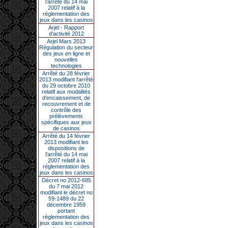
l’arrêté du 14 mai
2007 relatif à la
réglementation des
jeux dans les casinos
Arjel - Rapport
d'activité 2012
Arjel Mars 2013
Régulation du secteur
des jeux en ligne et
nouvelles
technologies
Arrêté du 28 février
2013 modifiant l'arrêté
du 29 octobre 2010
relatif aux modalités
d'encaissement, de
recouvrement et de
contrôle des
prélèvements
spécifiques aux jeux
de casinos
Arrêté du 14 février
2013 modifiant les
dispositions de
l'arrêté du 14 mai
2007 relatif à la
réglementation des
jeux dans les casinos
Décret no 2012-685
du 7 mai 2012
modifiant le décret no
59-1489 du 22
décembre 1959
portant
réglementation des
jeux dans les casinos