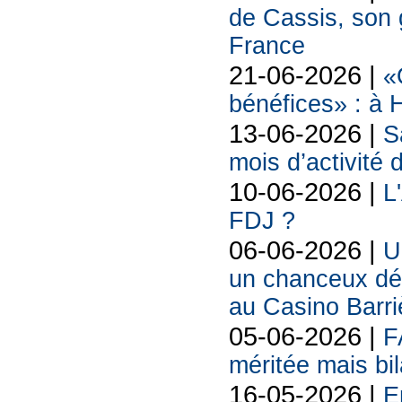
de Cassis, son g
France
21-06-2026 |
«
bénéfices» : à H
13-06-2026 |
S
mois d’activité
10-06-2026 |
L
FDJ ?
06-06-2026 |
U
un chanceux déc
au Casino Barr
05-06-2026 |
F
méritée mais bil
16-05-2026 |
E