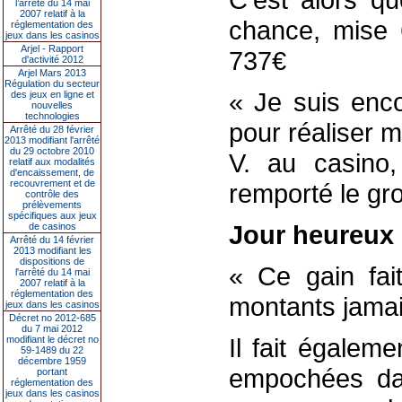
l’arrêté du 14 mai
2007 relatif à la
chance, mise 
réglementation des
jeux dans les casinos
Arjel - Rapport
737€
d'activité 2012
Arjel Mars 2013
Régulation du secteur
« Je suis enco
des jeux en ligne et
nouvelles
technologies
pour réaliser 
Arrêté du 28 février
2013 modifiant l'arrêté
du 29 octobre 2010
V. au casino,
relatif aux modalités
d'encaissement, de
recouvrement et de
remporté le gro
contrôle des
prélèvements
spécifiques aux jeux
Jour heureux
de casinos
Arrêté du 14 février
2013 modifiant les
dispositions de
« Ce gain fait
l'arrêté du 14 mai
2007 relatif à la
réglementation des
montants jamai
jeux dans les casinos
Décret no 2012-685
du 7 mai 2012
Il fait égalem
modifiant le décret no
59-1489 du 22
décembre 1959
empochées da
portant
réglementation des
jeux dans les casinos