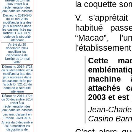
l’arrêté du 14 mai
la coquette s
2007 relatif à la
réglementation des
jeux dans les casinos
V. s’apprêtai
Décret no 2015-540
du 15 mai 2015
modifiant la liste des
habitué pas
jeux autorisés dans
les casinos fixée par
l’article D.321-13 du
“Macao”, l’
code de la sécurité
intérieure
Arrêté du 30
l’établissement
décembre 2014
modifiant les
dispositions de
Cette ma
l’arrêté du 14 mai
2007
Décret no 2014-1726
emblémati
du 30 décembre 2014
modifiant la liste des
machine 
jeux autorisés dans
les casinos fixée par
l’article D. 321-13 du
attachés c
code de la sécurité
intérieure
2003 et est
Décret no 2014-1724
du 30 décembre 2014
relatif à la
réglementation des
Jean-Charl
jeux dans les casinos
Les jeux d’argent en
Casino Barr
France - Avril 2014
Arrêté du 6 décembre
2013 modifiant les
C’est alors qu
dispositions de