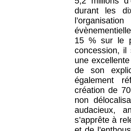
5,2 millions d
durant les di
l’organis
évènementiell
15 % sur le p
concession, il 
une excellente 
de son explic
également ré
création de 7
non délocalisa
audacieux, a
s’apprête à re
et de l’enthou