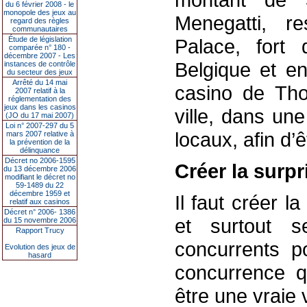
du 6 février 2008 - le
monopole des jeux au
Menegatti, r
regard des règles
communautaires
Étude de législation
Palace, fort
comparée n° 180 -
décembre 2007 - Les
Belgique et en
instances de contrôle
du secteur des jeux
Arrêté du 14 mai
casino de Tho
2007 relatif à la
réglementation des
jeux dans les casinos
ville, dans un
(JO du 17 mai 2007)
Loi n° 2007-297 du 5
locaux, afin d’ê
mars 2007 relative à
la prévention de la
délinquance
Décret no 2006-1595
Créer la surpr
du 13 décembre 2006
modifiant le décret no
59-1489 du 22
décembre 1959 et
Il faut créer l
relatif aux casinos
Décret n° 2006- 1386
et surtout 
du 15 novembre 2006
Rapport Trucy
concurrents p
Evolution des jeux de
hasard
concurrence qu
être une vraie 