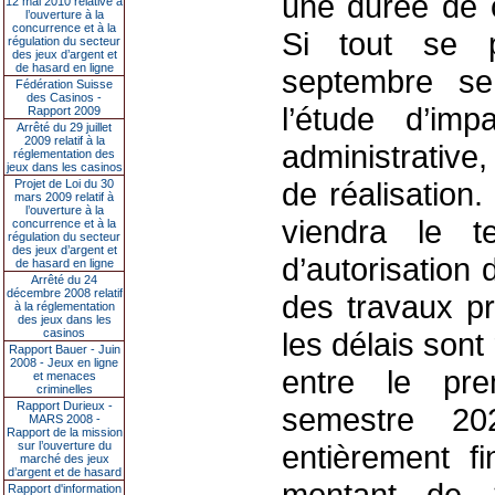
une durée de c
12 mai 2010 relative à
l’ouverture à la
concurrence et à la
Si tout se 
régulation du secteur
des jeux d’argent et
de hasard en ligne
septembre se 
Fédération Suisse
des Casinos -
l’étude d’imp
Rapport 2009
Arrêté du 29 juillet
2009 relatif à la
administrative,
réglementation des
jeux dans les casinos
de réalisation
Projet de Loi du 30
mars 2009 relatif à
l’ouverture à la
viendra le 
concurrence et à la
régulation du secteur
des jeux d’argent et
d’autorisation
de hasard en ligne
Arrêté du 24
décembre 2008 relatif
des travaux pr
à la réglementation
des jeux dans les
casinos
les délais sont
Rapport Bauer - Juin
2008 - Jeux en ligne
entre le pre
et menaces
criminelles
Rapport Durieux -
semestre 20
MARS 2008 -
Rapport de la mission
sur l’ouverture du
entièrement fi
marché des jeux
d’argent et de hasard
montant de 3
Rapport d'information