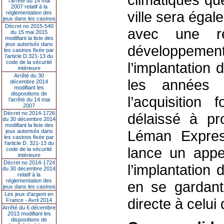
l’arrêté du 14 mai
2007 relatif à la
ville sera éga
réglementation des
jeux dans les casinos
Décret no 2015-540
avec une rev
du 15 mai 2015
modifiant la liste des
jeux autorisés dans
développeme
les casinos fixée par
l’article D.321-13 du
code de la sécurité
l’implantation
intérieure
Arrêté du 30
les années 
décembre 2014
modifiant les
dispositions de
l’acquisition 
l’arrêté du 14 mai
2007
Décret no 2014-1726
délaissé à pr
du 30 décembre 2014
modifiant la liste des
Léman Expres
jeux autorisés dans
les casinos fixée par
l’article D. 321-13 du
lance un appel
code de la sécurité
intérieure
Décret no 2014-1724
l’implantation
du 30 décembre 2014
relatif à la
réglementation des
en se gardant
jeux dans les casinos
Les jeux d’argent en
directe à celui 
France - Avril 2014
Arrêté du 6 décembre
2013 modifiant les
dispositions de