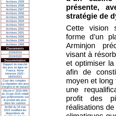
Archives 2009
présente, a
Archives 2008
Archives 2007
Archives 2006
stratégie de d
Archives 2005
Archives 2004
Archives 2003
Cette vision 
Archives 2002
Archives 2001
forme d’un pl
Archives 2000
Archives 1999
Arminjon préc
Archives 1998
Classements
visant à résorb
2018/2019
2019/2020
Documentation
et optimiser l
Rapport du marché
des jeux en ligne en
afin de const
France, 4eme
trimestre 2020 -
18/03/2021
moyen et long 
Cour des comptes -
La régulation des jeux
d’argent et de hasard
une requalifi
Décret n° 2015-669
du 15 juin 2015 relatif
profit des p
aux prélèvements sur
le produit des jeux
dans les casinos
réalisations de
Arrêté du 15 mai
2015 modifiant les
dispositions de
climatiques q