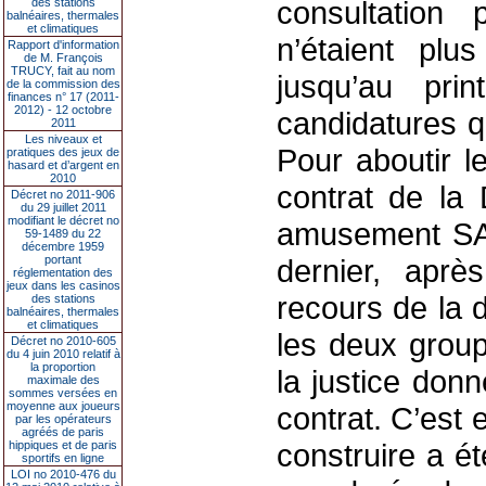
consultation 
des stations
balnéaires, thermales
et climatiques
n’étaient pl
Rapport d'information
de M. François
TRUCY, fait au nom
jusqu’au pri
de la commission des
finances n° 17 (2011-
2012) - 12 octobre
candidatures q
2011
Les niveaux et
Pour aboutir le
pratiques des jeux de
hasard et d’argent en
2010
contrat de la
Décret no 2011-906
du 29 juillet 2011
modifiant le décret no
amusement SA, 
59-1489 du 22
décembre 1959
portant
dernier, aprè
réglementation des
jeux dans les casinos
recours de la 
des stations
balnéaires, thermales
et climatiques
les deux group
Décret no 2010-605
du 4 juin 2010 relatif à
la proportion
la justice donn
maximale des
sommes versées en
moyenne aux joueurs
contrat. C’est
par les opérateurs
agréés de paris
construire a é
hippiques et de paris
sportifs en ligne
LOI no 2010-476 du