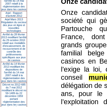
Onze candidat
l’arrêté du 14 mai
2007 relatif à la
réglementation des
jeux dans les casinos
Onze candidat
Arjel - Rapport
d'activité 2012
société qui gè
Arjel Mars 2013
Régulation du secteur
des jeux en ligne et
Partouche qu
nouvelles
technologies
France, dont
Arrêté du 28 février
2013 modifiant l'arrêté
du 29 octobre 2010
grands groupe
relatif aux modalités
d'encaissement, de
recouvrement et de
familial bel
contrôle des
prélèvements
spécifiques aux jeux
casinos en B
de casinos
Arrêté du 14 février
2013 modifiant les
l’exige la loi
dispositions de
l'arrêté du 14 mai
conseil
munic
2007 relatif à la
réglementation des
jeux dans les casinos
délégation de 
Décret no 2012-685
du 7 mai 2012
modifiant le décret no
ans, pour le 
59-1489 du 22
décembre 1959
portant
l’exploitation
réglementation des
jeux dans les casinos