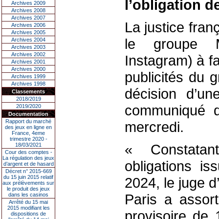
l’obligation d
Archives 2009
Archives 2008
Archives 2007
La justice fran
Archives 2006
Archives 2005
le groupe M
Archives 2004
Archives 2003
Archives 2002
Instagram) à fa
Archives 2001
Archives 2000
publicités du g
Archives 1999
Archives 1998
décision d’une
Classements
2018/2019
communiqué d
2019/2020
Documentation
Rapport du marché
mercredi.
des jeux en ligne en
France, 4eme
trimestre 2020 -
« Constatan
18/03/2021
Cour des comptes -
La régulation des jeux
obligations is
d’argent et de hasard
Décret n° 2015-669
du 15 juin 2015 relatif
2024, le juge d
aux prélèvements sur
le produit des jeux
Paris a assort
dans les casinos
Arrêté du 15 mai
2015 modifiant les
provisoire de 
dispositions de