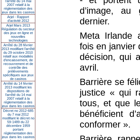
l’arrêté du 14 mai
2007 relatif à la
d’image, au 
réglementation des
jeux dans les casinos
Arjel - Rapport
dernier.
d'activité 2012
Arjel Mars 2013
Régulation du secteur
Meta Irlande
des jeux en ligne et
nouvelles
technologies
fois en janvier
Arrêté du 28 février
2013 modifiant l'arrêté
du 29 octobre 2010
décision, qui 
relatif aux modalités
d'encaissement, de
recouvrement et de
avril.
contrôle des
prélèvements
spécifiques aux jeux
Barrière se fél
de casinos
Arrêté du 14 février
2013 modifiant les
justice « qui 
dispositions de
l'arrêté du 14 mai
2007 relatif à la
tous, et que 
réglementation des
jeux dans les casinos
bénéficient d
Décret no 2012-685
du 7 mai 2012
modifiant le décret no
conformer ».
59-1489 du 22
décembre 1959
portant
réglementation des
Barrière rappe
jeux dans les casinos