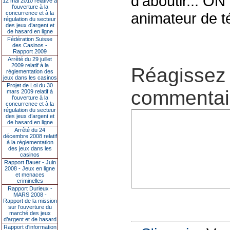
d'aboutir... O
12 mai 2010 relative à
l’ouverture à la
concurrence et à la
animateur de té
régulation du secteur
des jeux d’argent et
de hasard en ligne
Fédération Suisse
des Casinos -
Rapport 2009
Arrêté du 29 juillet
2009 relatif à la
Réagissez 
réglementation des
jeux dans les casinos
Projet de Loi du 30
commentair
mars 2009 relatif à
l’ouverture à la
concurrence et à la
régulation du secteur
des jeux d’argent et
de hasard en ligne
Arrêté du 24
décembre 2008 relatif
à la réglementation
des jeux dans les
casinos
Rapport Bauer - Juin
2008 - Jeux en ligne
et menaces
criminelles
Rapport Durieux -
MARS 2008 -
Rapport de la mission
sur l’ouverture du
marché des jeux
d’argent et de hasard
Rapport d'information