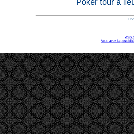
Poker tour a lie
Ho
Vous r
Vous avez la possibili