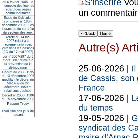
S'inscrire
Vous
du 6 février 2008 - le
monopole des jeux au
regard des règles
un commentair
communautaires
Étude de législation
comparée n° 180 -
décembre 2007 - Les
instances de contrôle
du secteur des jeux
Arrêté du 14 mai
2007 relatif à la
Autre(s) Art
réglementation des
jeux dans les casinos
(JO du 17 mai 2007)
Loi n° 2007-297 du 5
mars 2007 relative à
la prévention de la
25-06-2026 |
I
délinquance
Décret no 2006-1595
de Cassis, son g
du 13 décembre 2006
modifiant le décret no
59-1489 du 22
France
décembre 1959 et
relatif aux casinos
17-06-2026 |
Décret n° 2006- 1386
L
du 15 novembre 2006
Rapport Trucy
du temps
Evolution des jeux de
hasard
19-05-2026 |
G
syndicat des Ca
maire d’Arnac-