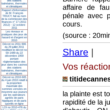
des stations
balnéaires, thermales
affaire de fa
et climatiques
Rapport d'information
de M. François
pénale avec p
TRUCY, fait au nom
de la commission des
cours.
finances n° 17 (2011-
2012) - 12 octobre
2011
Les niveaux et
(source : 20mi
pratiques des jeux de
hasard et d’argent en
2010
Décret no 2011-906
du 29 juillet 2011
Share
|
modifiant le décret no
59-1489 du 22
décembre 1959
portant
réglementation des
Vos réaction
jeux dans les casinos
des stations
balnéaires, thermales
et climatiques
titidecanne
Décret no 2010-605
du 4 juin 2010 relatif à
la proportion
maximale des
sommes versées en
la plainte est t
moyenne aux joueurs
par les opérateurs
agréés de paris
rapidité de la 
hippiques et de paris
sportifs en ligne
LOI no 2010-476 du