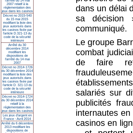
l’arrêté du 14 mai
2007 relatif à la
dans un délai d
réglementation des
jeux dans les casinos
sa décision 
Décret no 2015-540
du 15 mai 2015
modifiant la liste des
communiqué.
jeux autorisés dans
les casinos fixée par
l’article D.321-13 du
code de la sécurité
Le groupe Barr
intérieure
Arrêté du 30
décembre 2014
combat judicia
modifiant les
dispositions de
l’arrêté du 14 mai
de faire ret
2007
Décret no 2014-1726
frauduleuseme
du 30 décembre 2014
modifiant la liste des
jeux autorisés dans
établissements
les casinos fixée par
l’article D. 321-13 du
code de la sécurité
salariés sur d
intérieure
Décret no 2014-1724
publicités fra
du 30 décembre 2014
relatif à la
réglementation des
internautes en 
jeux dans les casinos
Les jeux d’argent en
France - Avril 2014
casinos en lign
Arrêté du 6 décembre
2013 modifiant les
- et portent 
dispositions de