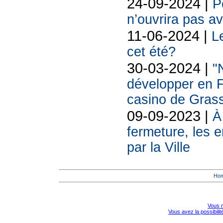
24-09-2024 |
P
n’ouvrira pas a
11-06-2024 |
L
cet été?
30-03-2024 |
"
développer en F
casino de Grass
09-09-2023 |
À
fermeture, les 
par la Ville
Ho
Vous r
Vous avez la possibili