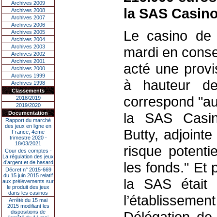
Archives 2009
la SAS Casino
Archives 2008
Archives 2007
Archives 2006
Le casino de 
Archives 2005
Archives 2004
Archives 2003
mardi en consei
Archives 2002
Archives 2001
acté une provis
Archives 2000
Archives 1999
à hauteur de
Archives 1998
Classements
correspond "au
2018/2019
2019/2020
Documentation
la SAS Casino
Rapport du marché
des jeux en ligne en
Butty, adjoint
France, 4eme
trimestre 2020 -
18/03/2021
risque potenti
Cour des comptes -
La régulation des jeux
d’argent et de hasard
les fonds." Et 
Décret n° 2015-669
du 15 juin 2015 relatif
la SAS était p
aux prélèvements sur
le produit des jeux
dans les casinos
l’établissemen
Arrêté du 15 mai
2015 modifiant les
dispositions de
Délégation de 