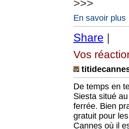
>>>
En savoir plus
Share
|
Vos réaction
titidecanne
De temps en te
Siesta situé au
ferrée. Bien p
gratuit pour le
Cannes où il est