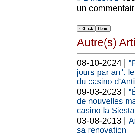
un commentair
Autre(s) Art
08-10-2024 |
"
jours par an": 
du casino d’Ant
09-03-2023 |
"
de nouvelles m
casino la Siesta
03-08-2013 |
A
sa rénovation