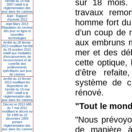
sur 18 mois.
l’arrêté du 14 mai
2007 relatif à la
réglementation des
travaux remon
jeux dans les casinos
Arjel - Rapport
homme fort du 
d'activité 2012
Arjel Mars 2013
Régulation du secteur
d’un coup de n
des jeux en ligne et
nouvelles
technologies
aux embruns ma
Arrêté du 28 février
2013 modifiant l'arrêté
mer et des dé
du 29 octobre 2010
relatif aux modalités
d'encaissement, de
cette optique, 
recouvrement et de
contrôle des
prélèvements
d’être refait
spécifiques aux jeux
de casinos
Arrêté du 14 février
système de cl
2013 modifiant les
dispositions de
l'arrêté du 14 mai
rénové.
2007 relatif à la
réglementation des
jeux dans les casinos
"Tout le mond
Décret no 2012-685
du 7 mai 2012
modifiant le décret no
59-1489 du 22
"Nous prévoyon
décembre 1959
portant
réglementation des
de manière à
jeux dans les casinos