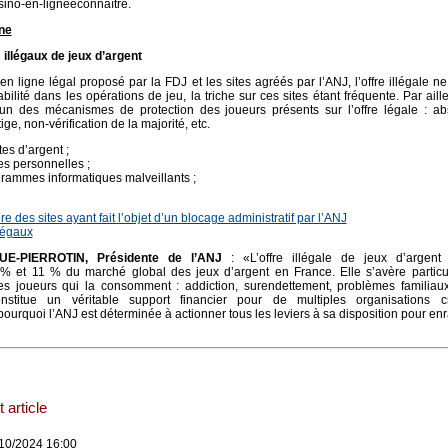
sino-en-ligneeconnaître.
ne
 illégaux de jeux d’argent
n ligne légal proposé par la FDJ et les sites agréés par l’ANJ, l’offre illégale n
bilité dans les opérations de jeu, la triche sur ces sites étant fréquente. Par aille
un des mécanismes de protection des joueurs présents sur l’offre légale : a
ige, non-vérification de la majorité, etc.
es d’argent ;
es personnelles ;
ogrammes informatiques malveillants ;
ire des sites ayant fait l’objet d’un blocage administratif par l’ANJ
llégaux
UE-PIERROTIN, Présidente de l’ANJ
: «L’offre illégale de jeux d’argent
 5% et 11 % du marché global des jeux d’argent en France. Elle s’avère particu
 joueurs qui la consomment : addiction, surendettement, problèmes familiaux
nstitue un véritable support financier pour de multiples organisations cr
 pourquoi l’ANJ est déterminée à actionner tous les leviers à sa disposition pour enr
 article
/10/2024 16:00