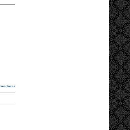
mmentaires