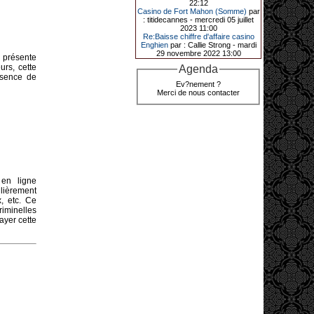
22:12
de décrocher un méga jackpot.
Casino de Fort Mahon (Somme)
par
: titidecannes - mercredi 05 juillet
Elle n’a misé que 88 centimes sur
2023 11:00
une machine à sous et a remporté
Re:Baisse chiffre d'affaire casino
4_ 239 €?!
Enghien
par : Callie Strong - mardi
29 novembre 2022 13:00
e présente
urs, cette
Agenda
bsence de
10-01-2026|
Ev?nement ?
Merci de nous contacter
Au « Kasino » de Fréhel, une
vacancière a décroché le jackpot
en misant seulement 68
centimes. Elle remporte plus de
44 640 € grâce à la machine à
sous « Jin Ji Bao Xi ».
En ce début d’année 2026, le plus
gros jackpot du « Kasino » de
Fréhel a été décroché. Samedi 10
 en ligne
janvier en début de soirée,
l’heureuse gagnante, qui souhaite
lièrement
garder l’anonymat, a remporté plus
, etc. Ce
de 44 640 € sur la machine à sous «
iminelles
Jin Ji Bao Xi », installée en février
ayer cette
2025. La cliente, en vacances dans
la région, a misé 0,68 € avant de
remporter la somme. Un membre du
comité de direction, Flavie Jehan, lui
a remis le gain.