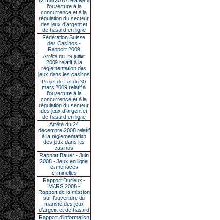
12 mai 2010 relative à
l’ouverture à la
concurrence et à la
régulation du secteur
des jeux d’argent et
de hasard en ligne
Fédération Suisse
des Casinos -
Rapport 2009
Arrêté du 29 juillet
2009 relatif à la
réglementation des
jeux dans les casinos
Projet de Loi du 30
mars 2009 relatif à
l’ouverture à la
concurrence et à la
régulation du secteur
des jeux d’argent et
de hasard en ligne
Arrêté du 24
décembre 2008 relatif
à la réglementation
des jeux dans les
casinos
Rapport Bauer - Juin
2008 - Jeux en ligne
et menaces
criminelles
Rapport Durieux -
MARS 2008 -
Rapport de la mission
sur l’ouverture du
marché des jeux
d’argent et de hasard
Rapport d'information