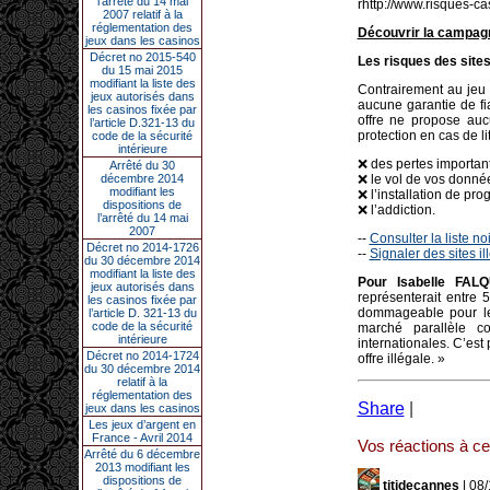
l’arrêté du 14 mai
rhttp://www.risques-ca
2007 relatif à la
réglementation des
Découvrir la campag
jeux dans les casinos
Décret no 2015-540
Les risques des sites
du 15 mai 2015
modifiant la liste des
Contrairement au jeu e
jeux autorisés dans
aucune garantie de fia
les casinos fixée par
offre ne propose auc
l’article D.321-13 du
protection en cas de lit
code de la sécurité
intérieure
❌ des pertes important
Arrêté du 30
décembre 2014
❌ le vol de vos donné
modifiant les
❌ l’installation de pr
dispositions de
❌ l’addiction.
l’arrêté du 14 mai
2007
--
Consulter la liste no
Décret no 2014-1726
--
Signaler des sites i
du 30 décembre 2014
modifiant la liste des
Pour Isabelle FALQ
jeux autorisés dans
représenterait entre
les casinos fixée par
dommageable pour les
l’article D. 321-13 du
code de la sécurité
marché parallèle co
intérieure
internationales. C’est
Décret no 2014-1724
offre illégale. »
du 30 décembre 2014
relatif à la
réglementation des
Share
|
jeux dans les casinos
Les jeux d’argent en
France - Avril 2014
Vos réactions à cet
Arrêté du 6 décembre
2013 modifiant les
dispositions de
titidecannes
| 08