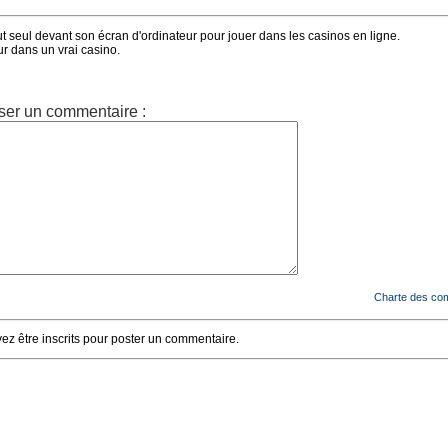
out seul devant son écran d'ordinateur pour jouer dans les casinos en ligne.
r dans un vrai casino.
ser un commentaire :
Charte des co
z être inscrits pour poster un commentaire.