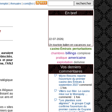
'emploi
|
Annuaire
|
cont@ct
|
En bref
r
22-07-2026|
Un touriste italien en vacances sur
la Côte d’Azur a remporté un
casino Émirats
perturbations
jackpot exceptionnel de 84.631
euros dans la nuit de samedi à
billings
 auraient
chambres
complexe
dimanche au Casino Barrière Le
ébiscités.
americaine
pratique
Croisette à Cannes. Il s’agit d’un
s et pour
nouveau record de gains de l’année
exploitation
delivree
gne, l’ANJ
2026 pour cet établissement.
Vos derniers
commentaires
Wynn Resorts reporte
14-04-2026|
l’ouverture du premier
stratégique
casino des Émirats à
Dimanche 12 avril 2026, cette date
septembre 2027
commenté
restera gravée dans la mémoire de
: 1 fois
s illégaux
ce joueur du casino de Saint-Quay-
Villers-sur-Mer. Le casino
tissant au
Portrieux (Côtes-d’Armor).
mise sur le Monopoly ...
eux ans et
commenté : 1 fois
Ce quinquagénaire, habitant Plouha
"Les planètes sont
mais souhaitant garder l’anonymat,
alignées" : le groupe Cogit
a eu l’énorme surprise de décrocher
confirme l'ouverture du
es « sites
un jackpot record de 82 426 €.
premier casino de Guyane
emiers que