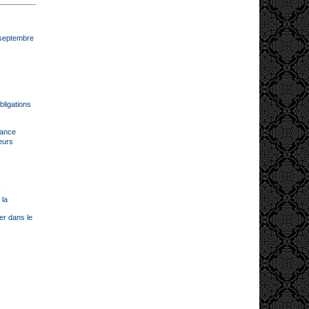
 septembre
bligations
rance
eurs
!
 la
er dans le