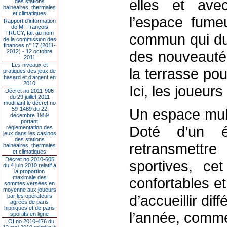
elles et ave
des stations
balnéaires, thermales
et climatiques
l’espace fume
Rapport d'information
de M. François
TRUCY, fait au nom
commun qui du
de la commission des
finances n° 17 (2011-
2012) - 12 octobre
des nouveautés
2011
Les niveaux et
la terrasse po
pratiques des jeux de
hasard et d’argent en
2010
Ici, les joueurs
Décret no 2011-906
du 29 juillet 2011
modifiant le décret no
59-1489 du 22
Un espace multi
décembre 1959
portant
Doté d’un 
réglementation des
jeux dans les casinos
des stations
retransmettr
balnéaires, thermales
et climatiques
Décret no 2010-605
sportives, c
du 4 juin 2010 relatif à
la proportion
maximale des
confortables e
sommes versées en
moyenne aux joueurs
d’accueillir di
par les opérateurs
agréés de paris
hippiques et de paris
l’année, comme
sportifs en ligne
LOI no 2010-476 du