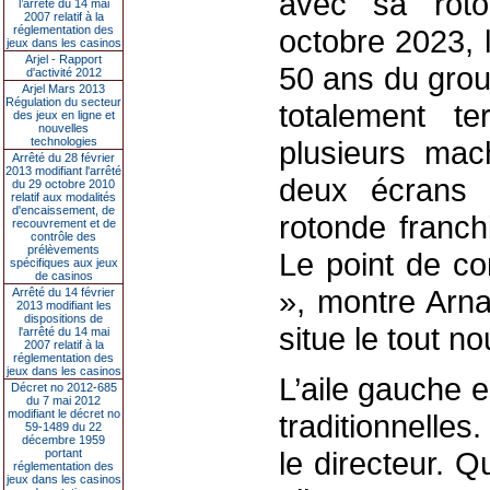
avec sa roton
l’arrêté du 14 mai
2007 relatif à la
réglementation des
octobre 2023, 
jeux dans les casinos
Arjel - Rapport
50 ans du grou
d'activité 2012
Arjel Mars 2013
Régulation du secteur
totalement t
des jeux en ligne et
nouvelles
technologies
plusieurs mac
Arrêté du 28 février
2013 modifiant l'arrêté
deux écrans 
du 29 octobre 2010
relatif aux modalités
d'encaissement, de
rotonde franch
recouvrement et de
contrôle des
prélèvements
Le point de co
spécifiques aux jeux
de casinos
», montre Arna
Arrêté du 14 février
2013 modifiant les
dispositions de
situe le tout n
l'arrêté du 14 mai
2007 relatif à la
réglementation des
jeux dans les casinos
L’aile gauche 
Décret no 2012-685
du 7 mai 2012
modifiant le décret no
traditionnelle
59-1489 du 22
décembre 1959
le directeur. 
portant
réglementation des
jeux dans les casinos