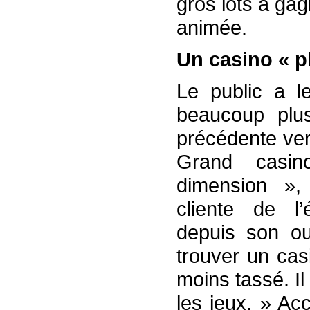
gros lots à ga
animée.
Un casino « pl
Le public a le
beaucoup plu
précédente vers
Grand casin
dimension », 
cliente de l’
depuis son ou
trouver un cas
moins tassé. I
les jeux. » Ac