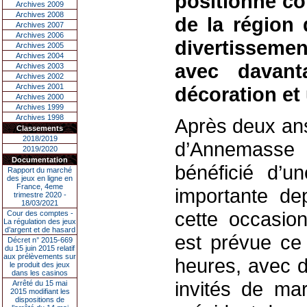
positionne c
Archives 2009
Archives 2008
de la région
Archives 2007
Archives 2006
divertissemen
Archives 2005
Archives 2004
avec davant
Archives 2003
Archives 2002
Archives 2001
décoration et
Archives 2000
Archives 1999
Archives 1998
Après deux ans
Classements
2018/2019
d’Annemasse 
2019/2020
Documentation
bénéficié d’u
Rapport du marché
des jeux en ligne en
France, 4eme
importante de
trimestre 2020 -
18/03/2021
cette occasio
Cour des comptes -
La régulation des jeux
d’argent et de hasard
est prévue ce 
Décret n° 2015-669
du 15 juin 2015 relatif
aux prélèvements sur
heures, avec 
le produit des jeux
dans les casinos
invités de mar
Arrêté du 15 mai
2015 modifiant les
dispositions de