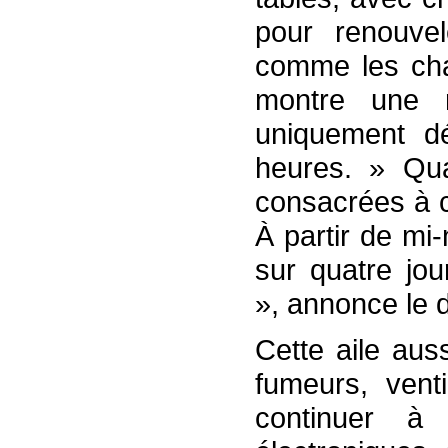
pour renouvel
comme les cha
montre une n
uniquement d
heures. » Qua
consacrées à ce
À partir de mi
sur quatre jo
», annonce le d
Cette aile aus
fumeurs, venti
continuer à 