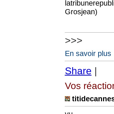
latribunerepub
Grosjean)
>>>
En savoir plus
Share
|
Vos réaction
titidecanne
vu.