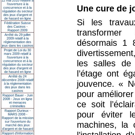
12 mai 2010 relative à
l’ouverture à la
Une cure de j
concurrence et à la
régulation du secteur
des jeux d’argent et
de hasard en ligne
Si les trava
Fédération Suisse
des Casinos -
transformer
Rapport 2009
Arrêté du 29 juillet
2009 relatif à la
désormais 1 
réglementation des
jeux dans les casinos
divertissement,
Projet de Loi du 30
mars 2009 relatif à
l’ouverture à la
les salles de
concurrence et à la
régulation du secteur
des jeux d’argent et
l’étage ont ég
de hasard en ligne
Arrêté du 24
décembre 2008 relatif
jouvence. « N
à la réglementation
des jeux dans les
casinos
pour améliorer 
Rapport Bauer - Juin
2008 - Jeux en ligne
ce soit l’écla
et menaces
criminelles
Rapport Durieux -
pour éviter l
MARS 2008 -
Rapport de la mission
sur l’ouverture du
machines, la c
marché des jeux
d’argent et de hasard
l’installation
Rapport d'information