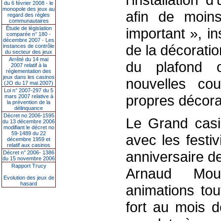
du 6 février 2008 - le
monopole des jeux au
afin de moins
regard des règles
communautaires
Étude de législation
important », i
comparée n° 180 -
décembre 2007 - Les
de la décoratio
instances de contrôle
du secteur des jeux
Arrêté du 14 mai
du plafond 
2007 relatif à la
réglementation des
jeux dans les casinos
nouvelles co
(JO du 17 mai 2007)
Loi n° 2007-297 du 5
propres décorat
mars 2007 relative à
la prévention de la
délinquance
Décret no 2006-1595
Le Grand casi
du 13 décembre 2006
modifiant le décret no
59-1489 du 22
avec les festi
décembre 1959 et
relatif aux casinos
anniversaire d
Décret n° 2006- 1386
du 15 novembre 2006
Rapport Trucy
Arnaud Mou
Evolution des jeux de
hasard
animations tou
fort au mois 