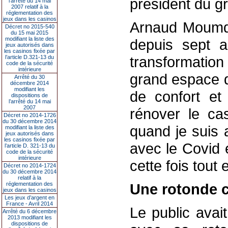
président du g
l’arrêté du 14 mai
2007 relatif à la
réglementation des
jeux dans les casinos
Arnaud Moumdji
Décret no 2015-540
du 15 mai 2015
modifiant la liste des
depuis sept a
jeux autorisés dans
les casinos fixée par
transformation
l’article D.321-13 du
code de la sécurité
intérieure
grand espace de
Arrêté du 30
décembre 2014
modifiant les
de confort et
dispositions de
l’arrêté du 14 mai
2007
rénover le cas
Décret no 2014-1726
du 30 décembre 2014
quand je suis a
modifiant la liste des
jeux autorisés dans
les casinos fixée par
avec le Covid e
l’article D. 321-13 du
code de la sécurité
intérieure
cette fois tout e
Décret no 2014-1724
du 30 décembre 2014
relatif à la
réglementation des
Une rotonde c
jeux dans les casinos
Les jeux d’argent en
France - Avril 2014
Le public avai
Arrêté du 6 décembre
2013 modifiant les
dispositions de