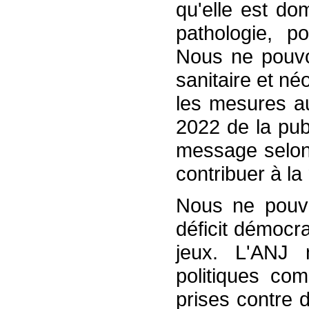
qu'elle est d
pathologie, po
Nous ne pouvo
sanitaire et néo
les mesures au
2022 de la pub
message selon 
contribuer à la 
Nous ne pouvo
déficit démocr
jeux. L'ANJ 
politiques co
prises contre 