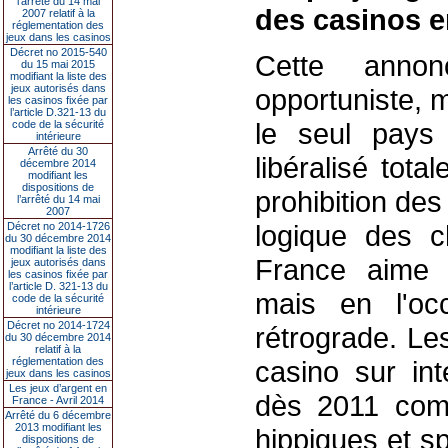
l’arrêté du 14 mai
des casinos en
2007 relatif à la
réglementation des
jeux dans les casinos
Décret no 2015-540
Cette annon
du 15 mai 2015
modifiant la liste des
jeux autorisés dans
opportuniste, m
les casinos fixée par
l’article D.321-13 du
le seul pays
code de la sécurité
intérieure
Arrêté du 30
libéralisé tota
décembre 2014
modifiant les
dispositions de
prohibition des
l’arrêté du 14 mai
2007
logique des 
Décret no 2014-1726
du 30 décembre 2014
modifiant la liste des
France aime b
jeux autorisés dans
les casinos fixée par
l’article D. 321-13 du
mais en l'occ
code de la sécurité
intérieure
Décret no 2014-1724
rétrograde. Le
du 30 décembre 2014
relatif à la
réglementation des
casino sur int
jeux dans les casinos
Les jeux d’argent en
dès 2011 comm
France - Avril 2014
Arrêté du 6 décembre
2013 modifiant les
hippiques et sp
dispositions de