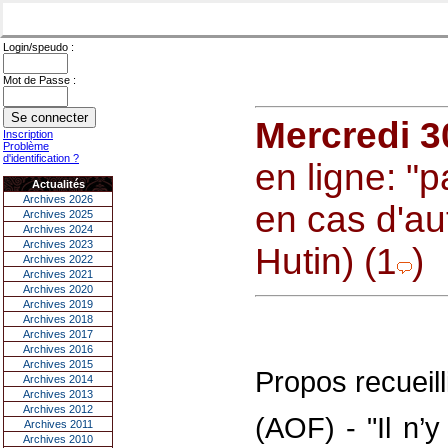
Login/speudo :
Mot de Passe :
Mercredi 3
Inscription
Problème
d'identification ?
en ligne: "
Actualités
Archives 2026
en cas d'au
Archives 2025
Archives 2024
Archives 2023
Hutin) (1
)
Archives 2022
Archives 2021
Archives 2020
Archives 2019
Archives 2018
Archives 2017
Archives 2016
Archives 2015
Propos recueil
Archives 2014
Archives 2013
Archives 2012
(AOF) - "Il n’
Archives 2011
Archives 2010