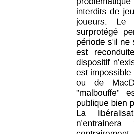
problématiqu
interdits de j
joueurs. Le j
surprotégé pe
période s'il ne
est reconduit
dispositif n'e
est impossible 
ou de MacDo
"malbouffe" 
publique bien p
La libérali
n'entrainer
contrairemen