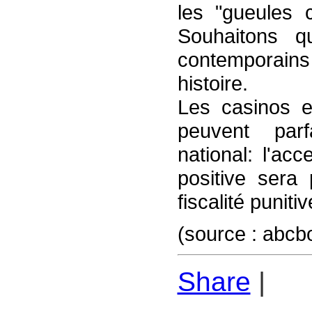
les "gueules 
Souhaitons q
contemporains
histoire.
Les casinos e
peuvent parfa
national: l'acc
positive sera 
fiscalité punitiv
(source : abc
Share
|