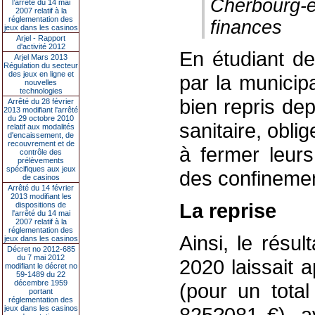
Cherbourg-
l’arrêté du 14 mai
2007 relatif à la
réglementation des
finances
jeux dans les casinos
Arjel - Rapport
d'activité 2012
En étudiant de
Arjel Mars 2013
Régulation du secteur
des jeux en ligne et
par la municipa
nouvelles
technologies
bien repris de
Arrêté du 28 février
2013 modifiant l'arrêté
du 29 octobre 2010
sanitaire, obl
relatif aux modalités
d'encaissement, de
recouvrement et de
à fermer leurs
contrôle des
prélèvements
spécifiques aux jeux
des confinemen
de casinos
Arrêté du 14 février
2013 modifiant les
La reprise
dispositions de
l'arrêté du 14 mai
2007 relatif à la
réglementation des
Ainsi, le résu
jeux dans les casinos
Décret no 2012-685
du 7 mai 2012
2020 laissait 
modifiant le décret no
59-1489 du 22
décembre 1959
(pour un total
portant
réglementation des
825?081 €), av
jeux dans les casinos