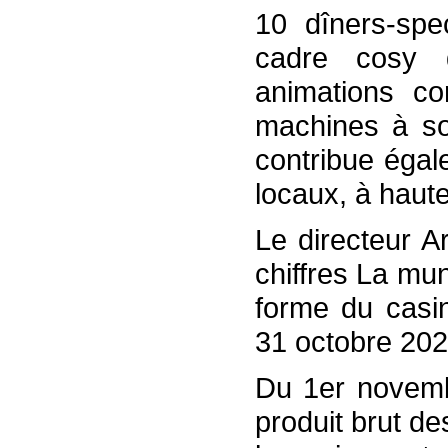
10 dîners-spe
cadre cosy 
animations co
machines à so
contribue égal
locaux, à haut
Le directeur A
chiffres La mun
forme du casin
31 octobre 202
Du 1er novemb
produit brut de