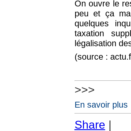
On ouvre le re
peu et ça ma
quelques inq
taxation sup
légalisation de
(source : actu.
>>>
En savoir plus
Share
|