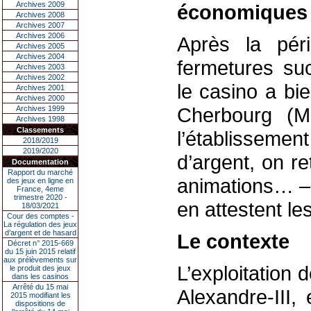
Archives 2009
économiques s
Archives 2008
Archives 2007
Archives 2006
Après la péri
Archives 2005
Archives 2004
fermetures suc
Archives 2003
Archives 2002
le casino a bie
Archives 2001
Archives 2000
Cherbourg (Ma
Archives 1999
Archives 1998
Classements
l’établissemen
2018/2019
2019/2020
d’argent, on r
Documentation
Rapport du marché
animations… – 
des jeux en ligne en
France, 4eme
trimestre 2020 -
en attestent les
18/03/2021
Cour des comptes -
La régulation des jeux
d’argent et de hasard
Le contexte
Décret n° 2015-669
du 15 juin 2015 relatif
aux prélèvements sur
L’exploitation 
le produit des jeux
dans les casinos
Arrêté du 15 mai
Alexandre-III,
2015 modifiant les
dispositions de