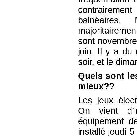
contrairement
balnéaires.
majoritairemen
sont novembre 
juin. Il y a d
soir, et le dim
Quels sont le
mieux??
Les jeux élect
On vient d’
équipement de 
installé jeudi