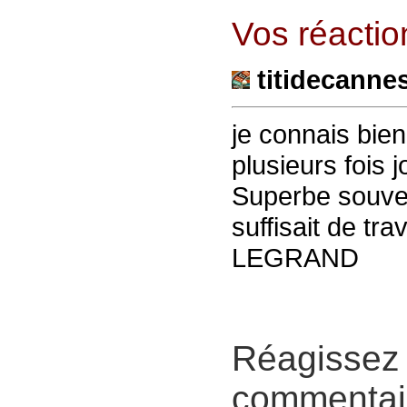
Vos réaction
titidecanne
je connais bien
plusieurs fois j
Superbe souven
suffisait de tr
LEGRAND
Réagissez 
commentair