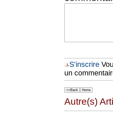
S'inscrire
Vous
un commentair
Autre(s) Art