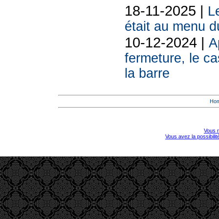
18-11-2025 |
L
était au menu d
10-12-2024 |
A
fermeture, le c
la barre
Ho
Vous r
Vous avez la possibili