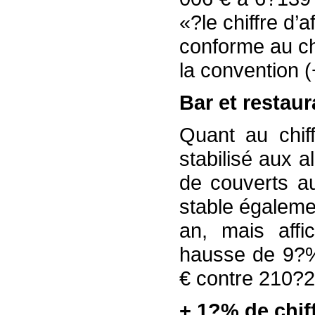
«?le chiffre d’
conforme au chi
la convention 
Bar et restaur
Quant au chiff
stabilisé aux 
de couverts au
stable égaleme
an, mais affi
hausse de 9?%
€ contre 210?2
+ 1?% de chiff