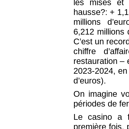
les mises et 
hausse?: + 1,
millions d’eu
6,212 millions
C’est un recor
chiffre d’aff
restauration – 
2023-2024, en 
d’euros).
On imagine vo
périodes de f
Le casino a f
première fois,