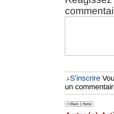
commentair
S'inscrire
Vous
un commentair