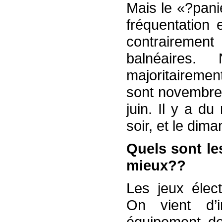
Mais le «?pani
fréquentation 
contrairement
balnéaires.
majoritairemen
sont novembre 
juin. Il y a d
soir, et le dim
Quels sont le
mieux??
Les jeux élect
On vient d’
équipement de 