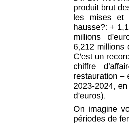
produit brut de
les mises et 
hausse?: + 1,
millions d’eu
6,212 millions
C’est un recor
chiffre d’aff
restauration – 
2023-2024, en 
d’euros).
On imagine vo
périodes de f