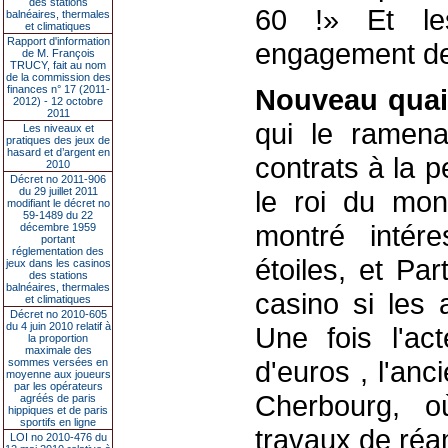
des stations
60 !» Et les
balnéaires, thermales
et climatiques
Rapport d'information
engagement de
de M. François
TRUCY, fait au nom
de la commission des
finances n° 17 (2011-
Nouveau quai
2012) - 12 octobre
2011
qui le ramena
Les niveaux et
pratiques des jeux de
hasard et d’argent en
contrats à la pe
2010
Décret no 2011-906
du 29 juillet 2011
le roi du mon
modifiant le décret no
59-1489 du 22
montré intére
décembre 1959
portant
réglementation des
étoiles, et Pa
jeux dans les casinos
des stations
balnéaires, thermales
casino si les 
et climatiques
Décret no 2010-605
du 4 juin 2010 relatif à
Une fois l'ac
la proportion
maximale des
d'euros ­, l'an
sommes versées en
moyenne aux joueurs
par les opérateurs
Cherbourg, où
agréés de paris
hippiques et de paris
sportifs en ligne
travaux de ré
LOI no 2010-476 du