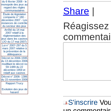
du 6 février 2008 - le
monopole des jeux au
Share
|
regard des règles
communautaires
Étude de législation
comparée n° 180 -
décembre 2007 - Les
Réagissez 
instances de contrôle
du secteur des jeux
Arrêté du 14 mai
2007 relatif à la
commentair
réglementation des
jeux dans les casinos
(JO du 17 mai 2007)
Loi n° 2007-297 du 5
mars 2007 relative à
la prévention de la
délinquance
Décret no 2006-1595
du 13 décembre 2006
modifiant le décret no
59-1489 du 22
décembre 1959 et
relatif aux casinos
Décret n° 2006- 1386
du 15 novembre 2006
Rapport Trucy
Evolution des jeux de
hasard
S'inscrire
Vous
un commentair