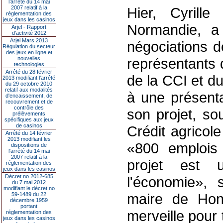
l’arrêté du 14 mai
2007 relatif à la
Hier, Cyrill
réglementation des
jeux dans les casinos
Normandie, a
Arjel - Rapport
d'activité 2012
Arjel Mars 2013
négociations d
Régulation du secteur
des jeux en ligne et
nouvelles
représentants d
technologies
Arrêté du 28 février
de la CCI et d
2013 modifiant l'arrêté
du 29 octobre 2010
relatif aux modalités
à une présenta
d'encaissement, de
recouvrement et de
contrôle des
son projet, so
prélèvements
spécifiques aux jeux
de casinos
Crédit agricol
Arrêté du 14 février
2013 modifiant les
«800 emplois 
dispositions de
l'arrêté du 14 mai
2007 relatif à la
projet est 
réglementation des
jeux dans les casinos
Décret no 2012-685
l'économie», 
du 7 mai 2012
modifiant le décret no
maire de Honf
59-1489 du 22
décembre 1959
portant
merveille pour
réglementation des
jeux dans les casinos