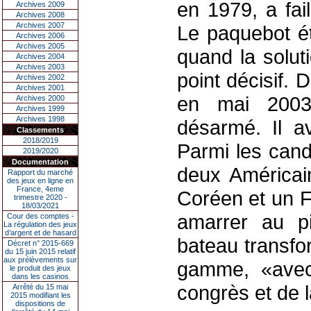
en 1979, a fai
Archives 2009
Archives 2008
Archives 2007
Le paquebot ét
Archives 2006
Archives 2005
quand la solut
Archives 2004
Archives 2003
point décisif. 
Archives 2002
Archives 2001
en mai 2003
Archives 2000
Archives 1999
Archives 1998
désarmé. Il a
Classements
2018/2019
Parmi les cand
2019/2020
Documentation
deux Américai
Rapport du marché
des jeux en ligne en
France, 4eme
Coréen et un F
trimestre 2020 -
18/03/2021
amarrer au p
Cour des comptes -
La régulation des jeux
d’argent et de hasard
bateau transfo
Décret n° 2015-669
du 15 juin 2015 relatif
aux prélèvements sur
gamme, «avec
le produit des jeux
dans les casinos
congrès et de l
Arrêté du 15 mai
2015 modifiant les
dispositions de