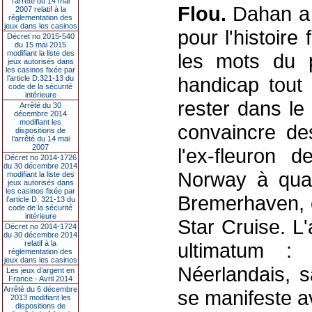
l’arrêté du 14 mai
Flou.
Dahan a 
2007 relatif à la
réglementation des
jeux dans les casinos
pour l'histoir
Décret no 2015-540
du 15 mai 2015
modifiant la liste des
les mots du p
jeux autorisés dans
les casinos fixée par
handicap tout 
l’article D.321-13 du
code de la sécurité
intérieure
rester dans le 
Arrêté du 30
décembre 2014
modifiant les
convaincre des 
dispositions de
l’arrêté du 14 mai
2007
l'ex-fleuron 
Décret no 2014-1726
du 30 décembre 2014
Norway à quai
modifiant la liste des
jeux autorisés dans
les casinos fixée par
Bremerhaven, c
l’article D. 321-13 du
code de la sécurité
intérieure
Star Cruise. L
Décret no 2014-1724
du 30 décembre 2014
relatif à la
ultimatum :
réglementation des
jeux dans les casinos
Néerlandais, s
Les jeux d’argent en
France - Avril 2014
Arrêté du 6 décembre
se manifeste a
2013 modifiant les
dispositions de