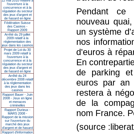
12 mai 2010 relative à
l’ouverture à la
concurrence et à la
Pendant ce t
régulation du secteur
des jeux d’argent et
de hasard en ligne
nouveau quai,
Fédération Suisse
des Casinos -
un système d'a
Rapport 2009
Arrêté du 29 juillet
2009 relatif à la
nos informatio
réglementation des
jeux dans les casinos
d'euros à répar
Projet de Loi du 30
mars 2009 relatif à
l’ouverture à la
En contrepartie
concurrence et à la
régulation du secteur
des jeux d’argent et
de parking e
de hasard en ligne
Arrêté du 24
décembre 2008 relatif
euros par an p
à la réglementation
des jeux dans les
restera à négo
casinos
Rapport Bauer - Juin
2008 - Jeux en ligne
de la compag
et menaces
criminelles
Rapport Durieux -
nom France. Po
MARS 2008 -
Rapport de la mission
sur l’ouverture du
(source :liber
marché des jeux
d’argent et de hasard
Rapport d'information