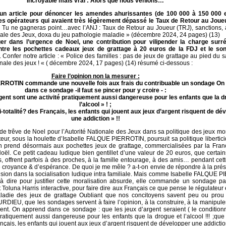
Incroyable mais vrai : Alors que nous venions…
 un article pour dénoncer les amendes ahurissantes (de 100 000 à 150 000 
les opérateurs qui avaient très légèrement dépassé le Taux de Retour au Joueu
: « Tu ne gagneras point…avec l’ANJ : Taux de Retour au Joueur (TRJ), sanctions
nale des Jeux, doxa du jeu pathologie maladie » (décembre 2024, 24 pages) (13)
er dans l’urgence de Noel, une contribution pour vilipender la charge surré
ntre les pochettes cadeaux jeux de grattage à 20 euros de la FDJ et le so
. Confer notre article : « Police des familles : pas de jeux de grattage au pied du 
ionale des jeux ! « ( décembre 2024, 17 pages) (14) résumé ci-dessous :
Faire l’opinion non la mesurer :
RROTIN commande une nouvelle fois aux frais du contribuable un sondage On
dans ce sondage -il faut se pincer pour y croire - :
rgent sont une activité pratiquement aussi dangereuse pour les enfants que la d
l’alcool » ! ;
i-totalité? des Français, les enfants qui jouent aux jeux d’argent risquent de dé
une addiction » !!
e trêve de Noel pour l’Autorité Nationale des Jeux dans sa politique des jeux mor
ateur, sous la houlette d’Isabelle FALQUE PIERROTIN, poursuit sa politique libertic
s’en prend désormais aux pochettes jeux de grattage, commercialisées par la Fra
oël. Ce petit cadeau ludique bien gentillet d’une valeur de 20 euros, que certain
s, offrent parfois à des proches, à la famille entourage, à des amis… pendant cet
 croyance & d’espérance. De quoi je me mêle ? a-t-on envie de répondre à la pré
trusion dans la socialisation ludique intra familiale. Mais comme Isabelle FALQUE
à dire pour justifier cette moralisation absurde, elle commande un sondage pa
ut Toluna Harris interactive, pour faire dire aux Français ce que pense le régulateur 
ladie des jeux de grattage Oubliant que nos concitoyens savent peu ou prou
RDIEU, que les sondages servent à faire l’opinion, à la construire, à la manipule
ent. On apprend dans ce sondage : que les jeux d’argent seraient ( le condition
pratiquement aussi dangereuse pour les enfants que la drogue et l’alcool !!! ;que
nçais, les enfants qui jouent aux jeux d’argent risquent de développer une addiction 