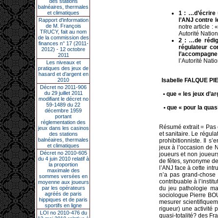
des stations
balnéaires, thermales
et climatiques
1 : …d’écrire
l’ANJ contre 
Rapport d'information
de M. François
notre article 
TRUCY, fait au nom
Autorité Natio
de la commission des
2 : …de rédig
finances n° 17 (2011-
régulateur co
2012) - 12 octobre
l’accompagne
2011
l’Autorité Nat
Les niveaux et
pratiques des jeux de
hasard et d’argent en
2010
Isabelle FALQUE PIE
Décret no 2011-906
du 29 juillet 2011
• que « les jeux d’a
modifiant le décret no
59-1489 du 22
• que « pour la quas
décembre 1959
portant
réglementation des
Résumé extrait = Pas d
jeux dans les casinos
et sanitaire. Le régul
des stations
balnéaires, thermales
prohibitionniste. Il 
et climatiques
jeux à l’occasion de N
Décret no 2010-605
joueurs et non joueur
du 4 juin 2010 relatif à
de fêtes, synonyme de
la proportion
l’ANJ face à cette in
maximale des
n’a pas grand-chose 
sommes versées en
contribuable à l’instit
moyenne aux joueurs
par les opérateurs
du jeu pathologie ma
agréés de paris
sociologue Pierre BOU
hippiques et de paris
mesurer scientifiquem
sportifs en ligne
rigueur) une activité 
LOI no 2010-476 du
quasi-totalité? des Fra