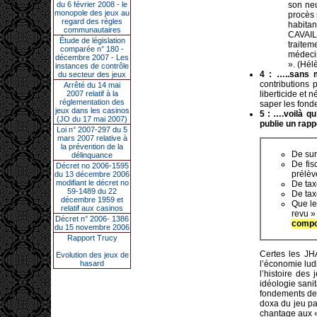
du 6 février 2008 - le
son neu
monopole des jeux au
procès 
regard des règles
habitan
communautaires
CAVAIL
Étude de législation
traitem
comparée n° 180 -
médecin
décembre 2007 - Les
». (Hé
instances de contrôle
4 : …..sans 
du secteur des jeux
contributions 
Arrêté du 14 mai
2007 relatif à la
liberticide et 
réglementation des
saper les fond
jeux dans les casinos
5 : ….voilà q
(JO du 17 mai 2007)
publie un rapp
Loi n° 2007-297 du 5
mars 2007 relative à
la prévention de la
De sur
délinquance
De fis
Décret no 2006-1595
prélèv
du 13 décembre 2006
modifiant le décret no
De tax
59-1489 du 22
De tax
décembre 1959 et
Que le
relatif aux casinos
revu »
Décret n° 2006- 1386
compo
du 15 novembre 2006
Rapport Trucy
Certes les JHA
Evolution des jeux de
hasard
l’économie lud
l’histoire des
idéologie sani
fondements de 
doxa du jeu pa
chantage aux «