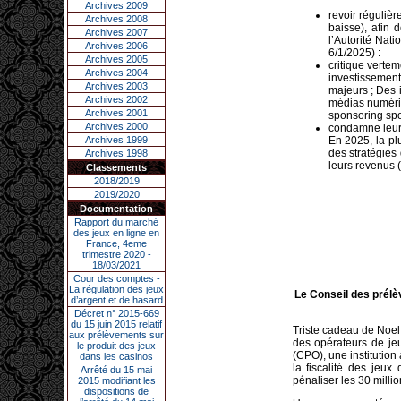
Archives 2009
revoir réguliè
Archives 2008
baisse), afin 
Archives 2007
l’Autorité Nat
Archives 2006
6/1/2025) :
Archives 2005
critique verte
Archives 2004
investissement
Archives 2003
majeurs ; Des 
Archives 2002
médias numériq
Archives 2001
sponsoring sport
Archives 2000
condamne leur
Archives 1999
En 2025, la pl
des stratégies
Archives 1998
leurs revenus (
Classements
2018/2019
2019/2020
Documentation
Rapport du marché
des jeux en ligne en
France, 4eme
trimestre 2020 -
18/03/2021
Cour des comptes -
La régulation des jeux
Le Conseil des prélèv
d’argent et de hasard
Décret n° 2015-669
du 15 juin 2015 relatif
Triste cadeau de Noel
aux prélèvements sur
des opérateurs de je
le produit des jeux
(CPO), une institution
dans les casinos
la fiscalité des jeux
Arrêté du 15 mai
pénaliser les 30 milli
2015 modifiant les
dispositions de