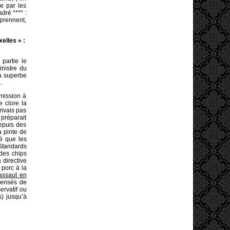
e par les
dré **** :
 prennent,
elles » :
partie le
inistre du
La superbe
.
mission à
e clore la
rivais pas
 préparait
depuis des
a pinte de
é que les
 Standards
 des chips
 directive
porc à la
 assaut en
sensés de
ervatif ou
s) jusqu’à