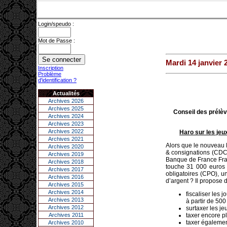
Login/speudo :
Mot de Passe :
Mardi 14 janvier 
Inscription
Problème
d'identification ?
Actualités
Archives 2026
Archives 2025
Conseil des prélèv
Archives 2024
Archives 2023
Archives 2022
Haro sur les jeu
Archives 2021
Alors que le nouveau 
Archives 2020
& consignations (CDC) 
Archives 2019
Banque de France Fra
Archives 2018
touche 31 000 euros p
Archives 2017
obligatoires (CPO), u
Archives 2016
d’argent ? Il propose 
Archives 2015
Archives 2014
fiscaliser les 
Archives 2013
à partir de 500
Archives 2012
surtaxer les je
Archives 2011
taxer encore pl
taxer également
Archives 2010