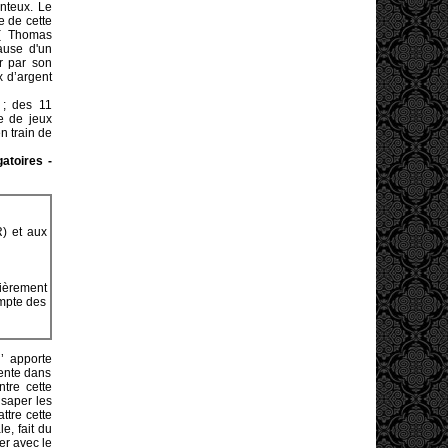
nteux. Le
e de cette
 ( Thomas
ause d'un
er par son
x d’argent
; des 11
ue de jeux
n train de
atoires -
R) et aux
lièrement
ompte des
’ apporte
dente dans
ntre cette
 saper les
ttre cette
e, fait du
er avec le