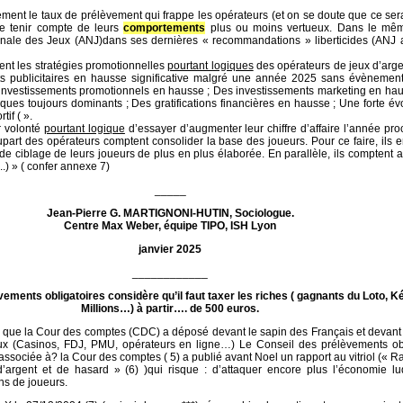
rement le taux de prélèvement qui frappe les opérateurs (et on se doute que ce ser
de tenir compte de leurs
comportements
plus ou moins vertueux. Dans le mê
ionale des Jeux (ANJ)dans ses dernières « recommandations » liberticides (ANJ a
ment les stratégies promotionnelles
pourtant logiques
des opérateurs de jeux d’arge
s publicitaires en hausse significative malgré une année 2025 sans évènements
investissements promotionnels en hausse ; Des investissements marketing en hau
ues toujours dominants ; Des gratifications financières en hausse ; Une forte év
if ( ».
 volonté
pourtant logique
d’essayer d’augmenter leur chiffre d’affaire l’année pro
upart des opérateurs comptent consolider la base des joueurs. Pour ce faire, ils 
 de ciblage de leurs joueurs de plus en plus élaborée. En parallèle, ils comptent
..) » ( confer annexe 7)
_____
Jean-Pierre G. MARTIGNONI-HUTIN, Sociologue.
Centre Max Weber, équipe TIPO, ISH Lyon
janvier 2025
____________
ements obligatoires considère qu’il faut taxer les riches ( gagnants du Loto, K
Millions…) à partir…. de 500 euros.
 que la Cour des comptes (CDC) a déposé devant le sapin des Français et devant
ux (Casinos, FDJ, PMU, opérateurs en ligne…) Le Conseil des prélèvements obl
 associée à? la Cour des comptes ( 5) a publié avant Noel un rapport au vitriol (« Ra
 d’argent et de hasard » (6) )qui risque : d’attaquer encore plus l’économie l
ons de joueurs.