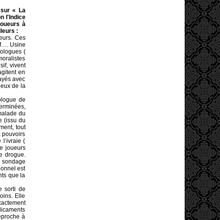
 sur « La
n l'Indice
joueurs à
leurs :
eurs. Ces
if…. Usine
tologues (
oralistes
if, vivent
gitent en
layés avec
jeux de la
iologue de
terminées,
 malade du
e (issu du
ment, tout
x pouvoirs
l’ivraie (
de joueurs
ne drogue.
er sondage
ionnel est
nts que la
 sorti de
oins. Elle
exactement
édicaments
eproche à