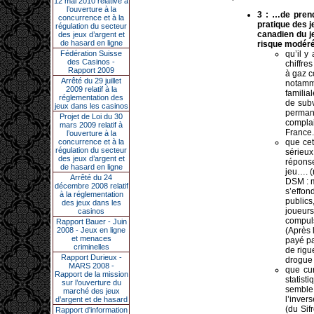
12 mai 2010 relative à
l’ouverture à la
3 : …de prend
concurrence et à la
pratique des j
régulation du secteur
canadien du j
des jeux d’argent et
de hasard en ligne
risque modéré 
Fédération Suisse
qu’il y
des Casinos -
chiffre
Rapport 2009
à gaz c
Arrêté du 29 juillet
notamm
2009 relatif à la
familia
réglementation des
de subv
jeux dans les casinos
permane
Projet de Loi du 30
complai
mars 2009 relatif à
France.
l’ouverture à la
concurrence et à la
que cet
régulation du secteur
sérieux
des jeux d’argent et
réponse
de hasard en ligne
jeu…. (
Arrêté du 24
DSM : m
décembre 2008 relatif
s’effon
à la réglementation
publics
des jeux dans les
joueurs
casinos
compuls
Rapport Bauer - Juin
2008 - Jeux en ligne
(Après 
et menaces
payé pa
criminelles
de rigu
Rapport Durieux -
drogue 
MARS 2008 -
que cu
Rapport de la mission
statist
sur l’ouverture du
semble 
marché des jeux
l’inver
d’argent et de hasard
(du Sif
Rapport d'information