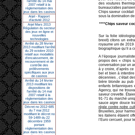
l’arrêté du 14 mai
des voutures thermi
2007 relatif à la
bureaucraties parisien
réglementation des
Chips saveur cocktail 
jeux dans les casinos
sous la domination de 
Arjel - Rapport
d'activité 2012
****Chips saveur cock
Arjel Mars 2013
Régulation du secteur
des jeux en ligne et
nouvelles
Sur la folie idéolog
technologies
brexit) citons un ext
Arrêté du 28 février
royaume uni de 2019 à
2013 modifiant l'arrêté
biographique qu’il a 
du 29 octobre 2010
relatif aux modalités
A l’époque journalis
d'encaissement, de
propos des « chips sa
recouvrement et de
conversation par un ar
contrôle des
prélèvements
à y croire, d’après c
spécifiques aux jeux
bel et bien à interdire
de casinos
décennies , c’était de
Arrêté du 14 février
bière blonde au pub 
2013 modifiant les
enfants britanniques é
dispositions de
Agency, qui ne trouvai
l'arrêté du 14 mai
saveur crevette. Étaie
2007 relatif à la
91-71 du marché uniqu
réglementation des
jeux dans les casinos
sauce aigre douce tra
Décret no 2012-685
règle contre notre cul
du 7 mai 2012
Bruxelles, pour harmo
modifiant le décret no
les italiens étaient o
59-1489 du 22
l’Euro cercueil, pour 
décembre 1959
portant
réglementation des
jeux dans les casinos