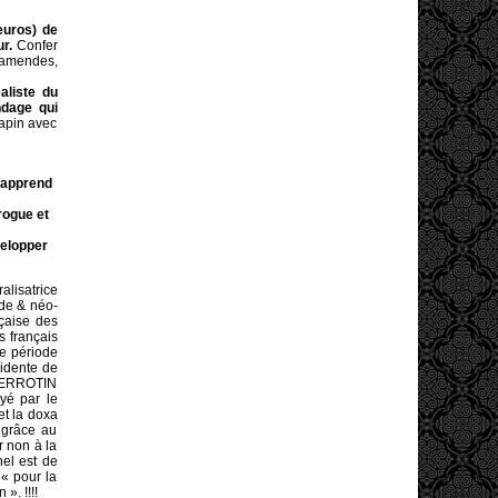
euros) de
r.
Confer
, amendes,
aliste du
ndage qui
sapin avec
 apprend
rogue et
velopper
alisatrice
ide & néo-
nçaise des
s français
te période
sidente de
 PIERROTIN
yé par le
et la doxa
 grâce au
r non à la
nel est de
 « pour la
». !!!!