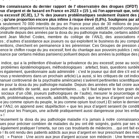
re connaissance du dernier rapport de l’ observatoire des drogues (OFDT)
eux d’argent et de hasard en France en 2023 » (15 ), où l’on apprenait que, selo
eu excessif (ICJE), 1,7 % des joueurs problématiques seulement étaient des 
; qu’une proportion encore plus infime à risque élevé (0,8%). Soulignons par ail
 a seulement 70 000 interdits de jeu en France pour plus de 30 millions de jou
s dégonflent singulièrement la baudruche du jeu excessif, addictif, impulsif compuls
onstruite depuis des années par la doxa du jeu pathologie maladie, certains addic
ent Jean Michel Costes, membre du collège de l’ANJ), des associations m
les ; d’autres d’assistance aux joueurs ou qui exploitent le business du jeu compuls
entions, cherchent en permanence à les pérenniser. Ces Groupes de pression a
nce le chiffon rouge du jeu excessif, font du chantage aux pouvoirs publics ( re
sance par certains médias parisiens) polluent depuis des années la politique des 
 indice, qui a la prétention d'évaluer la prévalence du jeu excessif, pose au soc
 problèmes épistémologiques, méthodologiques : artefact, biais, questions surdé
s également, questionnaire auto administré : c’est le joueur qui doit dire s’il est
nous y reviendrons dans un prochain article) La aussi, si les critiques de cet indic
anuel controversé de la psychiatrie américaine) s’avèrent pertinentes scientifique
dre pour la doxa du jeu pathologie maladie. Depuis des années elle fait croire au
, aux autorités de santé, aux parlementaires…. qu’il faut séparer le bon grain de 
 sociaux d’un côté, joueurs pathologiques de l’autre), mesurer le pourcentage 
ifs, problématiques, excessifs, addictifs, impulsifs ; que les jeux d’argent sont u
le jeu comme opium du peuple, le jeu comme opium tout court.) Et selon le derni
r l’ANJ, on apprend avec stupéfaction « que les jeux d’argent seraient (le condit
eur) pour les Français, une activité pratiquement aussi dangereuse pour les enfa
» !
rieusement la doxa du jeu pathologie maladie n’a jamais à notre connaissance
iques pour préciser combien de malades du jeu ont été soignés, guéris par ses s
également pratiquer l’omerta, sur ces cas troublants de médecins….qui ont fait 
se ! Ils ont rendu des patients addicts aux jeux d’argent en leur prescrivant des m
rol) : « France : Une accro aux jeux d'argent accuse son médecin : Une femme r