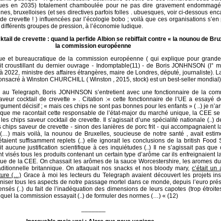
ques en 2035) totalement chamboulée pour ne pas dire gravement endommagé
nes, bruxelloises (et ses directives parfois folles . ubuesques, voir ci-dessous enca
de crevette ! ) influencées par l’écologie bobo ; voilà que ces organisations s’en
différents groupes de pression, à l’économie ludique.
tail de crevette : quand la perfide Albion se rebiffait contre « la nounou de Brux
la commission européenne
ique et bureaucratique de la commission européenne ( qui explique pour grande 
rait croustillant du dernier ouvrage - Indomptable(11) - de Boris JONHNSON (I° m
 2022, ministre des affaires étrangères, maire de Londres, député, journaliste). 
consacré à Winston CHURCHILL ( Winston , 2015, stock) est un best-seller mondial)
te au Telegraph, Boris JONHNSON s’entretient avec une fonctionnaire de la com
veur cocktail de crevette » . Citation :« cette fonctionnaire de l’UE a essayé d
gument décisif ; « mais ces chips ne sont pas bonnes pour les enfants » ( ..) je n’ar
e que me racontait cette responsable de l’état-major du marché unique, la CEE se
 les chips saveur cocktail de crevette. Il s’agissait d’une spécialité nationale (..) 
s chips saveur de crevette - sinon des lanières de porc frit - qui accompagnaient l
(…) mais voilà, la nounou de Bruxelles, soucieuse de notre santé , avait estim
taient suffisamment replets (..) elle ignorait les conclusions de la british Food
t aucune justification scientifique à ces inquiétudes (..) Il ne s’agissait pas que
nt visés tous les produits contenant un certain type d’arôme car ils enfreignaient la
e de la CEE. On chassait les arômes de la sauce Worcestershire, les aromes du 
ditionnelle britannique. On attaquait nos snacks et nos bloody mary,
c’était un
ture (…)
Grace à moi les lecteurs du Telegraph avaient découvert les projets in
niser tous les aspects de notre passage mortel dans ce monde, depuis l’euro prés
ffensés (..) du fait de l’inadéquation des dimensions de leurs capotes (trop étroite
lequel la commission essayait (..) de formuler des normes (…) « (12)
_______