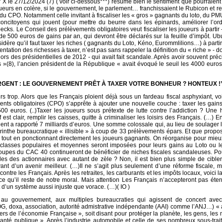
X le 27/12/2024 (7) ( voir ci-dessous***) résume bien le sentiment que pourraient
oueurs en colère, si le gouvernement, le parlement… franchissaient le Rubicon et r
u CPO. Notamment celle invitant à fiscaliser les « gros » gagnants du loto, du P
ncitoyens qui jouent (pour mettre du beurre dans les épinards, améliorer l’ord
ks. Le Conseil des prélèvements obligatoires veut fiscaliser les joueurs à partir - 
 de 500 euros de gains par an, qui devront être déclarés sur la feuille d’impôt. U
dère qu’il faut taxer les riches ( gagnants du Loto, Kéno, Eurommlilions…) à parti
entation des richesses à taxer, n’est pas sans rappeler la définition du « riche » - 
 des présidentielles de 2012 - qui avait fait scandale. Après avoir souvent préci
s »(8), l’ancien président de la République « avait évoqué le seuil les 4000 euro
RGENT : LE GOUVERNEMENT PRÊT À TAXER VOTRE BONHEUR ? HONTEUX !
rs trop. Alors que les Français ploient déjà sous un fardeau fiscal asphyxiant, vo
nts obligatoires (CPO) s’apprête à ajouter une nouvelle couche : taxer les gain
00 euros. (..)Taxer les joueurs sous prétexte de lutte contre l’addiction ? Une 
f est clair, remplir les caisses, quitte à criminaliser les loisirs des Français. (…) E
rgent a rapporté 7 milliards d’euros. Une somme colossale qui, au lieu de soulager 
yrinthe bureaucratique « illisible » à coup de 33 prélèvements épars. Et que prop
 tout en ponctionnant directement les joueurs gagnants. On réorganise pour mieu
classes populaires et moyennes seront imposées pour leurs gains au Loto ou le
groupes du CAC 40 continueront de bénéficier de niches fiscales scandaleuses. P
des des actionnaires avec autant de zèle ? Non, il est bien plus simple de cibler
vant d’un avenir meilleur. (…)Il ne s’agit plus seulement d’une réforme fiscale, 
ontre les Français. Après les retraites, les carburants et les impôts locaux, voici l
 ce qu’il reste de notre moral. Mais attention Les Français n’accepteront pas éte
t d’un système aussi injuste que vorace. (…)( IO )
au gouvernement, aux multiples bureaucraties qui agissent de concert avec
G, doxa, association, autorité admistrative indépendante (AAI) comme l’ANJ…) « 
ers de l’économie Française », soit disant pour protéger la planète, les gens, les
nté publique ». Après l’industrie automobile et celle de ses nombreux sous-traita