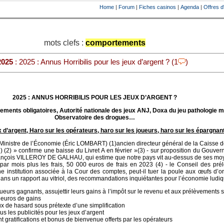
Home
|
Forum
|
Fiches casinos
|
Agenda
|
Offres d
mots clefs :
comportements
2025
: 2025 : Annus Horribilis pour les jeux d’argent ? (1
)
2025 : ANNUS HORRIBILIS POUR LES JEUX D’ARGENT ?
ements obligatoires, Autorité nationale des jeux ANJ, Doxa du jeu pathologie m
Observatoire des drogues…
x d’argent, Haro sur les opérateurs, haro sur les joueurs, haro sur les épargna
Ministre de l’Économie (Éric LOMBART) (1)ancien directeur général de la Caisse 
(2) » confirme une baisse du Livret A en février »(3) - sur proposition du Gouver
nçois VILLEROY DE GALHAU, qui estime que notre pays vit au-dessus de ses mo
ar mois plus les frais, 50 000 euros de frais en 2023 (4) - le Conseil des pré
ne institution associée à la Cour des comptes, peut-il tuer la poule aux œufs d’o
dans un rapport au vitriol, des recommandations inquiétantes pour l’économie ludiq
joueurs gagnants, assujettir leurs gains à l’impôt sur le revenu et aux prélèvements
 euros de gains
ux de hasard sous prétexte d’une simplification
us les publicités pour les jeux d’argent
 gratifications et bonus de bienvenue offerts par les opérateurs