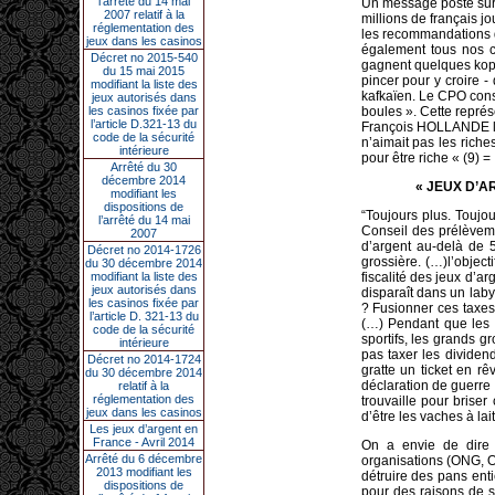
l’arrêté du 14 mai
Un message posté sur 
2007 relatif à la
millions de français j
réglementation des
les recommandations d
jeux dans les casinos
également tous nos co
Décret no 2015-540
gagnent quelques kopec
du 15 mai 2015
pincer pour y croire -
modifiant la liste des
kafkaïen. Le CPO consi
jeux autorisés dans
les casinos fixée par
boules ». Cette représ
l’article D.321-13 du
François HOLLANDE lors
code de la sécurité
n’aimait pas les riche
intérieure
pour être riche « (9) =
Arrêté du 30
décembre 2014
« JEUX D’A
modifiant les
dispositions de
“Toujours plus. Toujou
l’arrêté du 14 mai
Conseil des prélèveme
2007
d’argent au-delà de 5
Décret no 2014-1726
grossière. (…)l’objecti
du 30 décembre 2014
modifiant la liste des
fiscalité des jeux d’a
jeux autorisés dans
disparaît dans un lab
les casinos fixée par
? Fusionner ces taxes
l’article D. 321-13 du
(…) Pendant que les 
code de la sécurité
sportifs, les grands 
intérieure
pas taxer les dividen
Décret no 2014-1724
gratte un ticket en rê
du 30 décembre 2014
déclaration de guerre c
relatif à la
réglementation des
trouvaille pour briser
jeux dans les casinos
d’être les vaches à lai
Les jeux d’argent en
France - Avril 2014
On a envie de dire 
Arrêté du 6 décembre
organisations (ONG, O
2013 modifiant les
détruire des pans enti
dispositions de
pour des raisons de sa