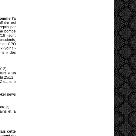
comme l’a
ffaire est
repris par
 une bombe
(18 ) sont
onscients,
ort du CPO
 (voir ci-
lité » des
/12)
 aura
« un
 du 25/12
Z dans le
oker news
30/12)
ains et la
Mais cette
nement du