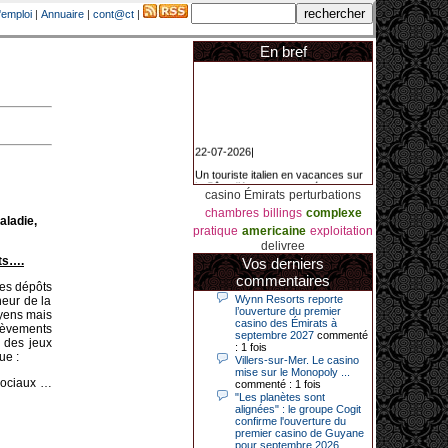
'emploi
|
Annuaire
|
cont@ct
|
En bref
22-07-2026|
Un touriste italien en vacances sur
la Côte d’Azur a remporté un
jackpot exceptionnel de 84.631
casino Émirats
perturbations
euros dans la nuit de samedi à
dimanche au Casino Barrière Le
chambres
billings
complexe
aladie,
Croisette à Cannes. Il s’agit d’un
pratique
americaine
exploitation
nouveau record de gains de l’année
delivree
2026 pour cet établissement.
nts….
Vos derniers
commentaires
des dépôts
Wynn Resorts reporte
neur de la
14-04-2026|
l’ouverture du premier
yens mais
casino des Émirats à
Dimanche 12 avril 2026, cette date
lèvements
septembre 2027
commenté
restera gravée dans la mémoire de
r des jeux
: 1 fois
ce joueur du casino de Saint-Quay-
ue :
Villers-sur-Mer. Le casino
Portrieux (Côtes-d’Armor).
mise sur le Monopoly ...
 sociaux …
commenté : 1 fois
Ce quinquagénaire, habitant Plouha
"Les planètes sont
mais souhaitant garder l’anonymat,
alignées" : le groupe Cogit
a eu l’énorme surprise de décrocher
confirme l'ouverture du
un jackpot record de 82 426 €.
premier casino de Guyane
pour septembre 2026
Le plus gros gain gagné depuis plus