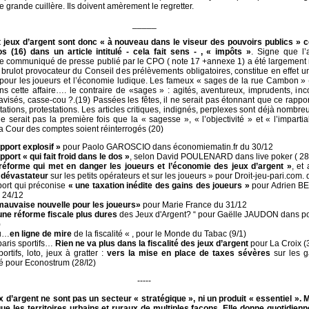
 grande cuillère. Ils doivent amèrement le regretter.
_____
et jeux d’argent sont donc « à nouveau dans le viseur des pouvoirs publics » 
s (16) dans un article intitulé - cela fait sens - , « impôts »
. Signe que l’a
le communiqué de presse publié par le CPO ( note 17 +annexe 1) a été largement 
 brulot provocateur du Conseil des prélèvements obligatoires, constitue en effet
pour les joueurs et l’économie ludique. Les fameux « sages de la rue Cambon » 
s cette affaire…. le contraire de «sages » : agités, aventureux, imprudents, inc
lavisés, casse-cou ?.(19) Passées les fêtes, il ne serait pas étonnant que ce rapp
ations, protestations. Les articles critiques, indignés, perplexes sont déjà nombreux
 serait pas la première fois que la « sagesse », « l’objectivité » et « l’impartia
la Cour des comptes soient réinterrogés (20)
pport explosif »
pour Paolo GAROSCIO dans économiematin.fr du 30/12
pport « qui fait froid dans le dos »
, selon David POULENARD dans live poker ( 28
réforme qui met en danger les joueurs et l’économie des jeux d’argent »
, et
 dévastateur
sur les petits opérateurs et sur les joueurs » pour Droit-jeu-pari.com.
ort qui préconise
« une taxation inédite des gains des joueurs »
pour Adrien BE
r 24/12
mauvaise nouvelle pour les joueurs»
pour Marie France du 31/12
une réforme fiscale plus dures
des Jeux d'Argent? “ pour Gaëlle JAUDON dans p
)
mu…
en ligne de mire
de la fiscalité « , pour le Monde du Tabac (9/1)
paris sportifs…
Rien ne va plus dans la fiscalité des jeux d’argent
pour La Croix (
ortifs, loto, jeux à gratter :
vers la mise en place de taxes sévères
sur les g
té pour Econostrum (28/I2)
-----
x d’argent ne sont pas un secteur « stratégique », ni un produit « essentiel ». 
ue les territoires urbains et ruraux de multiples façons. Elle donne quotidien