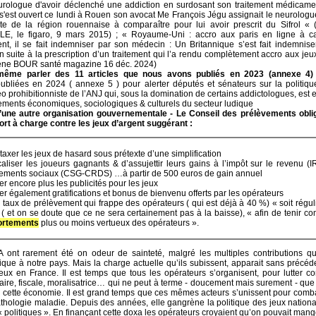
rologue d'avoir déclenché une addiction en surdosant son traitement médicame
s'est ouvert ce lundi à Rouen son avocat Me François Jégu assignait le neurologu
te de la région rouennaise à comparaître pour lui avoir prescrit du Sifrol «
LE, le figaro, 9 mars 2015) ; « Royaume-Uni : accro aux paris en ligne à c
ent, il se fait indemniser par son médecin : Un Britannique s’est fait indemnis
 suite à la prescription d’un traitement qui l’a rendu complètement accro aux jeu
lène BOUR santé magazine 16 déc. 2024)
même parler des 11 articles que nous avons publiés en 2023 (annexe 4)
publiées en 2024 ( annexe 5 ) pour alerter députés et sénateurs sur la politiq
néo prohibitionniste de l’ANJ qui, sous la domination de certains addictologues, est e
ements économiques, sociologiques & culturels du secteur ludique
u’une autre organisation gouvernementale - Le Conseil des prélèvements oblig
ort à charge contre les jeux d’argent suggérant :
taxer les jeux de hasard sous prétexte d’une simplification
caliser les joueurs gagnants & d’assujettir leurs gains à l’impôt sur le revenu (I
ements sociaux (CSG-CRDS) …à partir de 500 euros de gain annuel
er encore plus les publicités pour les jeux
er également gratifications et bonus de bienvenu offerts par les opérateurs
 taux de prélèvement qui frappe des opérateurs ( qui est déjà à 40 %) « soit régu
 ( et on se doute que ce ne sera certainement pas à la baisse), « afin de tenir c
rtements
plus ou moins vertueux des opérateurs ».
 ont rarement été on odeur de sainteté, malgré les multiples contributions qu
ique à notre pays. Mais la charge actuelle qu’ils subissent, apparait sans précé
 jeux en France. Il est temps que tous les opérateurs s’organisent, pour lutter co
taire, fiscale, moralisatrice… qui ne peut à terme - doucement mais surement - que
cette économie. Il est grand temps que ces mêmes acteurs s’unissent pour comba
thologie maladie. Depuis des années, elle gangrène la politique des jeux national
 politiques ». En finançant cette doxa les opérateurs croyaient qu’on pouvait mang