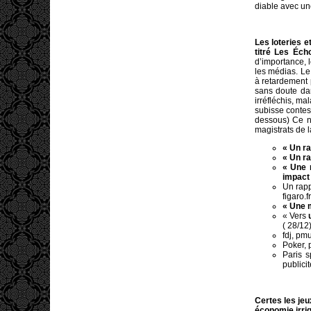
diable avec une
Les loteries 
titré Les Écho
d’importance, 
les médias. Le
à retardement 
sans doute dan
irréfléchis, ma
subisse contest
dessous) Ce ne
magistrats de 
« Un ra
« Un ra
« Une 
impact
Un rapp
figaro.f
« Une 
« Vers
( 28/12
fdj, p
Poker, 
Paris sp
publici
Certes les jeu
économie irrig