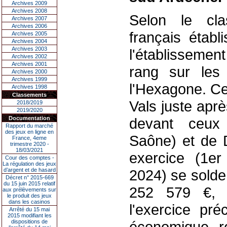
Archives 2009
Archives 2008
Selon le cl
Archives 2007
Archives 2006
français établi
Archives 2005
Archives 2004
Archives 2003
l'établissemen
Archives 2002
Archives 2001
rang sur les
Archives 2000
Archives 1999
l'Hexagone. Ce
Archives 1998
Classements
Vals juste apr
2018/2019
2019/2020
Documentation
devant ceux 
Rapport du marché
des jeux en ligne en
Saône) et de Di
France, 4eme
trimestre 2020 -
18/03/2021
exercice (1e
Cour des comptes -
La régulation des jeux
d’argent et de hasard
2024) se solde
Décret n° 2015-669
du 15 juin 2015 relatif
252 579 €, u
aux prélèvements sur
le produit des jeux
dans les casinos
l'exercice pré
Arrêté du 15 mai
2015 modifiant les
dispositions de
économique re