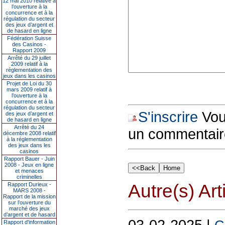
12 mai 2010 relative à
l’ouverture à la
concurrence et à la
régulation du secteur
des jeux d’argent et
de hasard en ligne
Fédération Suisse
des Casinos -
Rapport 2009
Arrêté du 29 juillet
2009 relatif à la
réglementation des
jeux dans les casinos
Projet de Loi du 30
mars 2009 relatif à
l’ouverture à la
concurrence et à la
régulation du secteur
S'inscrire
Vous
des jeux d’argent et
de hasard en ligne
Arrêté du 24
un commentair
décembre 2008 relatif
à la réglementation
des jeux dans les
casinos
Rapport Bauer - Juin
2008 - Jeux en ligne
et menaces
criminelles
Autre(s) Art
Rapport Durieux -
MARS 2008 -
Rapport de la mission
sur l’ouverture du
marché des jeux
d’argent et de hasard
03-02-2025 |
Rapport d'information