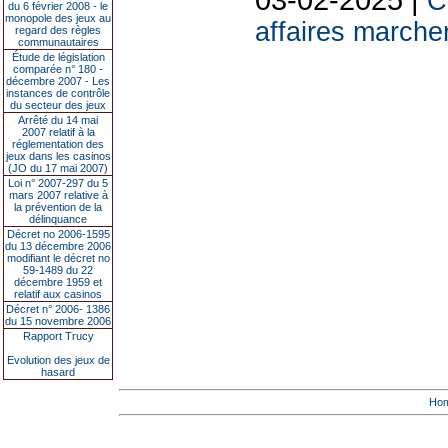
C
du 6 février 2008 - le
monopole des jeux au
affaires marchen
regard des règles
communautaires
Étude de législation
comparée n° 180 -
décembre 2007 - Les
instances de contrôle
du secteur des jeux
Arrêté du 14 mai
2007 relatif à la
réglementation des
jeux dans les casinos
(JO du 17 mai 2007)
Loi n° 2007-297 du 5
mars 2007 relative à
la prévention de la
délinquance
Décret no 2006-1595
du 13 décembre 2006
modifiant le décret no
59-1489 du 22
décembre 1959 et
relatif aux casinos
Décret n° 2006- 1386
du 15 novembre 2006
Rapport Trucy
Evolution des jeux de
hasard
Ho