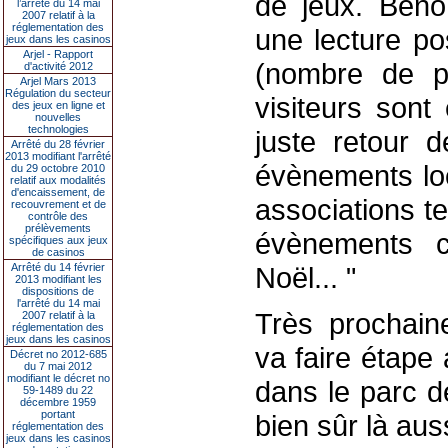
de jeux. Benoî
l’arrêté du 14 mai
2007 relatif à la
réglementation des
une lecture po
jeux dans les casinos
Arjel - Rapport
(nombre de pa
d'activité 2012
Arjel Mars 2013
Régulation du secteur
visiteurs sont
des jeux en ligne et
nouvelles
technologies
juste retour 
Arrêté du 28 février
2013 modifiant l'arrêté
évènements loc
du 29 octobre 2010
relatif aux modalités
d'encaissement, de
associations t
recouvrement et de
contrôle des
prélèvements
évènements cu
spécifiques aux jeux
de casinos
Arrêté du 14 février
Noël... "
2013 modifiant les
dispositions de
l'arrêté du 14 mai
Très prochain
2007 relatif à la
réglementation des
jeux dans les casinos
va faire étape
Décret no 2012-685
du 7 mai 2012
modifiant le décret no
dans le parc d
59-1489 du 22
décembre 1959
portant
bien sûr là aus
réglementation des
jeux dans les casinos