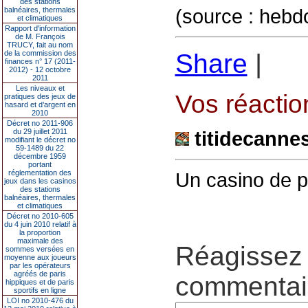
des stations
(source : hebd
balnéaires, thermales
et climatiques
Rapport d'information
de M. François
TRUCY, fait au nom
de la commission des
Share
|
finances n° 17 (2011-
2012) - 12 octobre
2011
Les niveaux et
Vos réaction
pratiques des jeux de
hasard et d’argent en
2010
Décret no 2011-906
du 29 juillet 2011
titidecanne
modifiant le décret no
59-1489 du 22
décembre 1959
portant
réglementation des
Un casino de p
jeux dans les casinos
des stations
balnéaires, thermales
et climatiques
Décret no 2010-605
du 4 juin 2010 relatif à
la proportion
maximale des
Réagissez 
sommes versées en
moyenne aux joueurs
par les opérateurs
agréés de paris
commentair
hippiques et de paris
sportifs en ligne
LOI no 2010-476 du