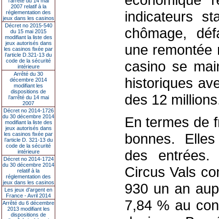
l’arrêté du 14 mai
2007 relatif à la
indicateurs st
réglementation des
jeux dans les casinos
Décret no 2015-540
chômage, défai
du 15 mai 2015
modifiant la liste des
jeux autorisés dans
une remontée r
les casinos fixée par
l’article D.321-13 du
code de la sécurité
casino se main
intérieure
Arrêté du 30
historiques av
décembre 2014
modifiant les
dispositions de
des 12 millions
l’arrêté du 14 mai
2007
Décret no 2014-1726
du 30 décembre 2014
En termes de fr
modifiant la liste des
jeux autorisés dans
bonnes. Elles
les casinos fixée par
l’article D. 321-13 du
code de la sécurité
des entrées.
intérieure
Décret no 2014-1724
du 30 décembre 2014
Circus Vals co
relatif à la
réglementation des
jeux dans les casinos
930 un an aupa
Les jeux d’argent en
France - Avril 2014
7,84 % au cont
Arrêté du 6 décembre
2013 modifiant les
dispositions de