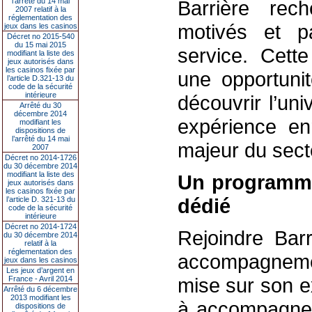
l’arrêté du 14 mai
Barrière rec
2007 relatif à la
réglementation des
motivés et p
jeux dans les casinos
Décret no 2015-540
du 15 mai 2015
service. Cett
modifiant la liste des
jeux autorisés dans
les casinos fixée par
une opportuni
l’article D.321-13 du
code de la sécurité
intérieure
découvrir l’un
Arrêté du 30
décembre 2014
expérience en
modifiant les
dispositions de
l’arrêté du 14 mai
majeur du sect
2007
Décret no 2014-1726
du 30 décembre 2014
modifiant la liste des
Un programme 
jeux autorisés dans
les casinos fixée par
dédié
l’article D. 321-13 du
code de la sécurité
intérieure
Décret no 2014-1724
Rejoindre Barr
du 30 décembre 2014
relatif à la
réglementation des
accompagnem
jeux dans les casinos
Les jeux d’argent en
mise sur son e
France - Avril 2014
Arrêté du 6 décembre
2013 modifiant les
à accompagner 
dispositions de