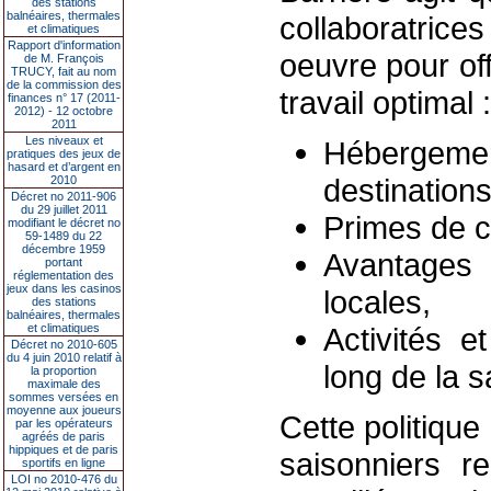
des stations
balnéaires, thermales
collaboratrice
et climatiques
Rapport d'information
oeuvre pour of
de M. François
TRUCY, fait au nom
de la commission des
travail optimal :
finances n° 17 (2011-
2012) - 12 octobre
2011
Les niveaux et
Hébergemen
pratiques des jeux de
hasard et d’argent en
destinations
2010
Décret no 2011-906
du 29 juillet 2011
Primes de co
modifiant le décret no
59-1489 du 22
décembre 1959
Avantages 
portant
réglementation des
jeux dans les casinos
locales,
des stations
balnéaires, thermales
et climatiques
Activités 
Décret no 2010-605
du 4 juin 2010 relatif à
long de la s
la proportion
maximale des
sommes versées en
moyenne aux joueurs
Cette politique
par les opérateurs
agréés de paris
hippiques et de paris
saisonniers r
sportifs en ligne
LOI no 2010-476 du