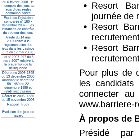
du 6 février 2008 - le
Resort Bar
monopole des jeux au
regard des règles
journée de 
communautaires
Étude de législation
comparée n° 180 -
Resort Bar
décembre 2007 - Les
instances de contrôle
du secteur des jeux
recrutement 
Arrêté du 14 mai
2007 relatif à la
Resort Bar
réglementation des
jeux dans les casinos
(JO du 17 mai 2007)
recrutement 
Loi n° 2007-297 du 5
mars 2007 relative à
la prévention de la
délinquance
Pour plus de d
Décret no 2006-1595
du 13 décembre 2006
les candidats 
modifiant le décret no
59-1489 du 22
décembre 1959 et
connecter au 
relatif aux casinos
Décret n° 2006- 1386
du 15 novembre 2006
www.barriere-r
Rapport Trucy
Evolution des jeux de
À propos de B
hasard
Présidé par