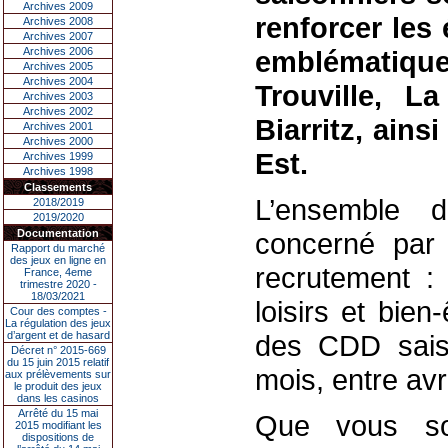
Archives 2009
renforcer les
Archives 2008
Archives 2007
Archives 2006
emblématiq
Archives 2005
Archives 2004
Trouville, L
Archives 2003
Archives 2002
Biarritz, ain
Archives 2001
Archives 2000
Est.
Archives 1999
Archives 1998
Classements
L’ensemble 
2018/2019
2019/2020
Documentation
concerné par
Rapport du marché
des jeux en ligne en
recrutement : 
France, 4eme
trimestre 2020 -
18/03/2021
loisirs et bie
Cour des comptes -
La régulation des jeux
d’argent et de hasard
des CDD sais
Décret n° 2015-669
du 15 juin 2015 relatif
mois, entre avr
aux prélèvements sur
le produit des jeux
dans les casinos
Arrêté du 15 mai
Que vous so
2015 modifiant les
dispositions de