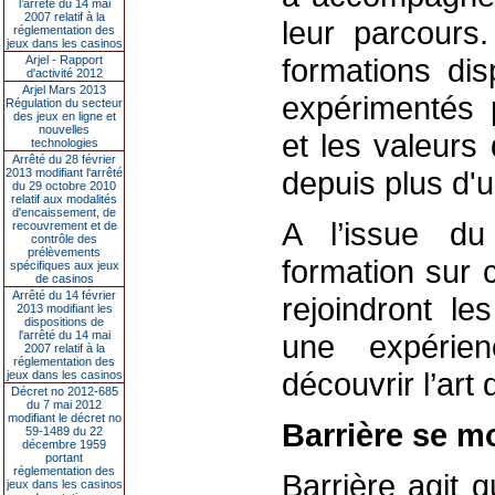
l’arrêté du 14 mai
2007 relatif à la
leur parcours
réglementation des
jeux dans les casinos
formations di
Arjel - Rapport
d'activité 2012
Arjel Mars 2013
expérimentés p
Régulation du secteur
des jeux en ligne et
nouvelles
et les valeurs
technologies
Arrêté du 28 février
depuis plus d'u
2013 modifiant l'arrêté
du 29 octobre 2010
relatif aux modalités
d'encaissement, de
A l’issue du
recouvrement et de
contrôle des
prélèvements
formation sur 
spécifiques aux jeux
de casinos
Arrêté du 14 février
rejoindront le
2013 modifiant les
dispositions de
l'arrêté du 14 mai
une expérien
2007 relatif à la
réglementation des
découvrir l’art 
jeux dans les casinos
Décret no 2012-685
du 7 mai 2012
modifiant le décret no
Barrière se mo
59-1489 du 22
décembre 1959
portant
réglementation des
Barrière agit 
jeux dans les casinos