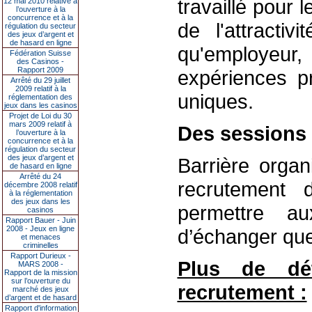
travaillé pour 
12 mai 2010 relative à
l’ouverture à la
concurrence et à la
de l'attracti
régulation du secteur
des jeux d’argent et
de hasard en ligne
qu'employeur
Fédération Suisse
des Casinos -
Rapport 2009
expériences pr
Arrêté du 29 juillet
2009 relatif à la
uniques.
réglementation des
jeux dans les casinos
Projet de Loi du 30
mars 2009 relatif à
Des sessions 
l’ouverture à la
concurrence et à la
régulation du secteur
des jeux d’argent et
Barrière orga
de hasard en ligne
Arrêté du 24
recrutement 
décembre 2008 relatif
à la réglementation
des jeux dans les
permettre a
casinos
Rapport Bauer - Juin
2008 - Jeux en ligne
d’échanger quel
et menaces
criminelles
Rapport Durieux -
Plus de dé
MARS 2008 -
Rapport de la mission
sur l’ouverture du
recrutement :
marché des jeux
d’argent et de hasard
Rapport d'information