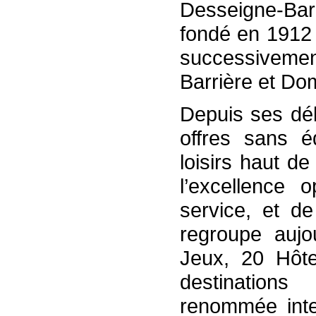
Desseigne-Bar
fondé en 1912 
successiveme
Barrière et Do
Depuis ses dé
offres sans é
loisirs haut d
l’excellence o
service, et de
regroupe aujo
Jeux, 20 Hôte
destinations
renommée inter