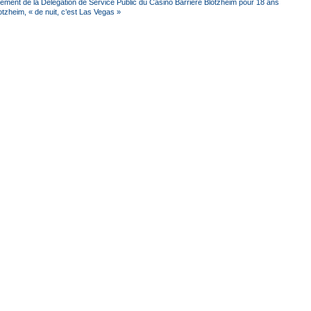
ement de la Délégation de Service Public du Casino Barrière Blotzheim pour 18 ans
tzheim, « de nuit, c’est Las Vegas »