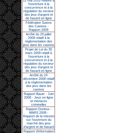
12 mai 2010 relative à
l’ouverture à la
concurrence et à la
régulation du secteur
des jeux d’argent et
de hasard en ligne
Fédération Suisse
des Casinos -
Rapport 2009
Arrêté du 29 juillet
2009 relatif à la
réglementation des
jeux dans les casinos
Projet de Loi du 30
mars 2009 relatif à
l’ouverture à la
concurrence et à la
régulation du secteur
des jeux d’argent et
de hasard en ligne
Arrêté du 24
décembre 2008 relatif
à la réglementation
des jeux dans les
casinos
Rapport Bauer - Juin
2008 - Jeux en ligne
et menaces
criminelles
Rapport Durieux -
MARS 2008 -
Rapport de la mission
sur l’ouverture du
marché des jeux
d’argent et de hasard
Rapport d'information