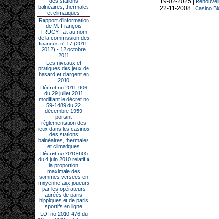
des stations
19-02-2025 |
Renouvell
balnéaires, thermales
22-11-2008 |
Casino Blo
et climatiques
Rapport d'information
de M. François
TRUCY, fait au nom
de la commission des
finances n° 17 (2011-
2012) - 12 octobre
2011
Les niveaux et
pratiques des jeux de
hasard et d’argent en
2010
Décret no 2011-906
du 29 juillet 2011
modifiant le décret no
59-1489 du 22
décembre 1959
portant
réglementation des
jeux dans les casinos
des stations
balnéaires, thermales
et climatiques
Décret no 2010-605
du 4 juin 2010 relatif à
la proportion
maximale des
sommes versées en
moyenne aux joueurs
par les opérateurs
agréés de paris
hippiques et de paris
sportifs en ligne
LOI no 2010-476 du