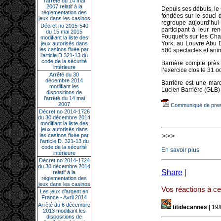
l’arrêté du 14 mai
2007 relatif à la
Depuis ses débuts, le
réglementation des
fondées sur le souci de
jeux dans les casinos
regroupe aujourd’hui
Décret no 2015-540
participant à leur re
du 15 mai 2015
Fouquet’s sur les Ch
modifiant la liste des
York, au Louvre Abu D
jeux autorisés dans
les casinos fixée par
500 spectacles et ani
l’article D.321-13 du
code de la sécurité
Barrière compte près 
intérieure
l’exercice clos le 31 
Arrêté du 30
décembre 2014
Barrière est une mar
modifiant les
Lucien Barrière (GLB
dispositions de
l’arrêté du 14 mai
2007
Communiqué de press
Décret no 2014-1726
du 30 décembre 2014
modifiant la liste des
jeux autorisés dans
>>>
les casinos fixée par
l’article D. 321-13 du
code de la sécurité
En savoir plus
intérieure
Décret no 2014-1724
du 30 décembre 2014
Share
|
relatif à la
réglementation des
jeux dans les casinos
Vos réactions à cet
Les jeux d’argent en
France - Avril 2014
Arrêté du 6 décembre
titidecannes
| 19
2013 modifiant les
dispositions de