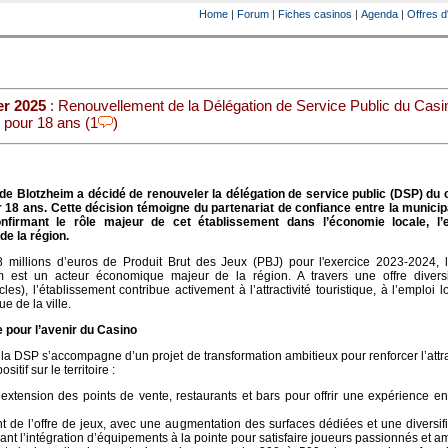
Home
|
Forum
|
Fiches casinos
|
Agenda
|
Offres d
er 2025
: Renouvellement de la Délégation de Service Public du Casi
 pour 18 ans (1
)
 de Blotzheim a décidé de renouveler la délégation de service public (DSP) du 
18 ans. Cette décision témoigne du partenariat de confiance entre la municipal
nfirmant le rôle majeur de cet établissement dans l’économie locale, l’
de la région.
8 millions d’euros de Produit Brut des Jeux (PBJ) pour l'exercice 2023-2024, 
m est un acteur économique majeur de la région. A travers une offre diversif
les), l’établissement contribue activement à l’attractivité touristique, à l’emploi l
 de la ville.
 pour l’avenir du Casino
a DSP s’accompagne d’un projet de transformation ambitieux pour renforcer l’attra
itif sur le territoire :
extension des points de vente, restaurants et bars pour offrir une expérience e
de l’offre de jeux, avec une augmentation des surfaces dédiées et une diversif
ant l’intégration d’équipements à la pointe pour satisfaire joueurs passionnés et a