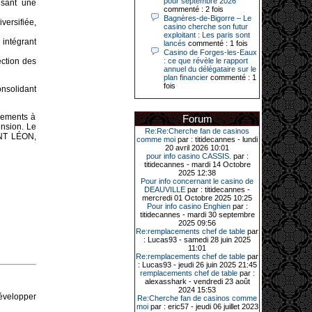
pour septembre 2026
isant une
Le plus gros gain gagné depuis plus
commenté : 2 fois
de 20 ans dans l’établissement.
Bagnères-de-Bigorre – Le
ersifiée,
casino cherche son futur
exploitant : Les paris sont
intégrant
lancés
commenté : 1 fois
Casino de Forges-les-Eaux
31-03-2026|
ection des
: ce que révèle le rapport
annuel du délégataire sur le
Série de jackpots au casino JOA de
plan financier
commenté : 1
Gujan-Mestras : ce mois de mars a
fois
été fructueux pour quelques
nsolidant
joueurs. D’abord avec 44 207 euros
remportés le dimanche 22 mars sur
une machine à sous pour une mise
ssements à
Forum
initiale de 5,28 €. Puis quelques
ension. Le
jours plus tard, le vendredi 27 mars,
Re:Re:Cherche fan de casinos
INT LÉON,
un joueur a décroché 12 086 euros
comme moi
par : titidecannes - lundi
sur une autre machine à sous.
20 avril 2026 10:01
pour info casino CASSIS.
par :
Enfin, troisième et dernier jackpot,
titidecannes - mardi 14 Octobre
record cette fois-ci, le samedi 28
2025 12:38
mars dernier. Quelque 111 322
Pour info concernant le casino de
euros ont été remportés sur la table
DEAUVILLE
par : titidecannes -
d’Ultimate Texas Hold’em Poker,
mercredi 01 Octobre 2025 10:25
grâce à une mise de 5 euros sur la
Pour info casino Enghien
par :
case bonus et une quinte flush
titidecannes - mardi 30 septembre
royale. Ces gains ont été annoncés
2025 09:56
dans un communiqué diffusé par le
Re:remplacements chef de table
par
casino ce lundi 30 mars en soirée.
: Lucas93 - samedi 28 juin 2025
11:01
Re:remplacements chef de table
par
: Lucas93 - jeudi 26 juin 2025 21:45
remplacements chef de table
par :
11-01-2026|
alexasshark - vendredi 23 août
2024 15:53
Dimanche 11 janvier, en soirée, une
développer
Re:Cherche fan de casinos comme
cliente retraitée de 78 ans, habitant
moi
par : eric57 - jeudi 06 juillet 2023
Trémuson, a eu l’énorme surprise