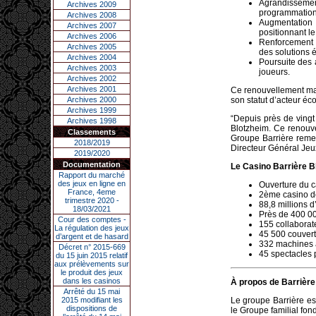
Agrandissemen
Archives 2009
programmation 
Archives 2008
Augmentation
Archives 2007
positionnant l
Archives 2006
Renforcement 
Archives 2005
des solutions 
Archives 2004
Poursuite des 
Archives 2003
joueurs.
Archives 2002
Archives 2001
Ce renouvellement ma
Archives 2000
son statut d’acteur éco
Archives 1999
“Depuis près de vingt
Archives 1998
Blotzheim. Ce renouvel
Classements
Groupe Barrière reme
2018/2019
Directeur Général Jeu
2019/2020
Documentation
Le Casino Barrière Bl
Rapport du marché
des jeux en ligne en
Ouverture du 
France, 4eme
2ème casino d
trimestre 2020 -
88,8 millions 
18/03/2021
Près de 400 00
Cour des comptes -
155 collaborat
La régulation des jeux
45 500 couvert
d’argent et de hasard
332 machines à
Décret n° 2015-669
45 spectacles 
du 15 juin 2015 relatif
aux prélèvements sur
le produit des jeux
dans les casinos
À propos de Barrière
Arrêté du 15 mai
2015 modifiant les
Le groupe Barrière es
dispositions de
le Groupe familial fon