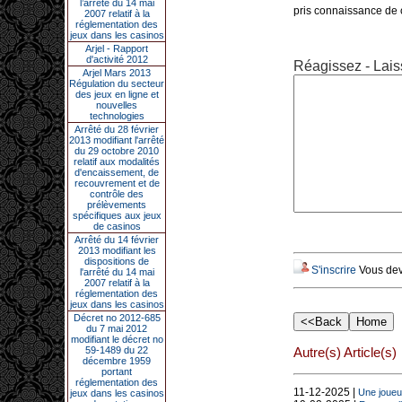
l’arrêté du 14 mai
pris connaissance de ce
2007 relatif à la
réglementation des
jeux dans les casinos
Arjel - Rapport
d'activité 2012
Réagissez - Lais
Arjel Mars 2013
Régulation du secteur
des jeux en ligne et
nouvelles
technologies
Arrêté du 28 février
2013 modifiant l'arrêté
du 29 octobre 2010
relatif aux modalités
d'encaissement, de
recouvrement et de
contrôle des
prélèvements
spécifiques aux jeux
de casinos
Arrêté du 14 février
2013 modifiant les
dispositions de
S'inscrire
Vous deve
l'arrêté du 14 mai
2007 relatif à la
réglementation des
jeux dans les casinos
Décret no 2012-685
du 7 mai 2012
modifiant le décret no
59-1489 du 22
Autre(s) Article(s)
décembre 1959
portant
réglementation des
11-12-2025 |
Une joueu
jeux dans les casinos