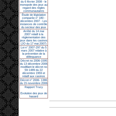
du 6 février 2008 - le
monopole des jeux au
regard des règles
communautaires
Étude de législation
comparée n° 180 -
décembre 2007 - Les
instances de contrôle
du secteur des jeux
Arrêté du 14 mai
2007 relatif à la
réglementation des
jeux dans les casinos
(JO du 17 mai 2007)
Loi n° 2007-297 du 5
mars 2007 relative à
la prévention de la
délinquance
Décret no 2006-1595
du 13 décembre 2006
modifiant le décret no
59-1489 du 22
décembre 1959 et
relatif aux casinos
Décret n° 2006- 1386
du 15 novembre 2006
Rapport Trucy
Evolution des jeux de
hasard