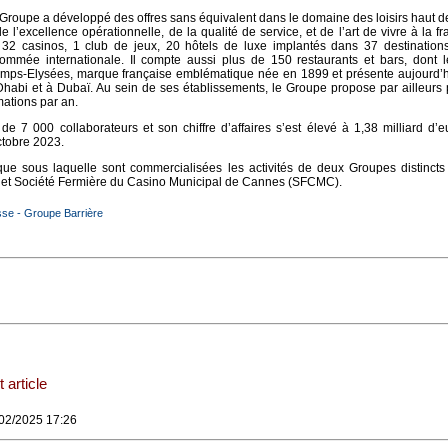
 Groupe a développé des offres sans équivalent dans le domaine des loisirs haut
 l’excellence opérationnelle, de la qualité de service, et de l’art de vivre à la fra
 32 casinos, 1 club de jeux, 20 hôtels de luxe implantés dans 37 destination
nommée internationale. Il compte aussi plus de 150 restaurants et bars, dont l
amps-Elysées, marque française emblématique née en 1899 et présente aujourd’
habi et à Dubaï. Au sein de ses établissements, le Groupe propose par ailleurs
mations par an.
de 7 000 collaborateurs et son chiffre d’affaires s’est élevé à 1,38 milliard d’
octobre 2023.
que sous laquelle sont commercialisées les activités de deux Groupes distincts
) et Société Fermière du Casino Municipal de Cannes (SFCMC).
e - Groupe Barrière
 article
/02/2025 17:26