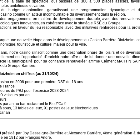
t de la salle de spectacle, qui passera de 300 à 500 places assises, favor
plus ambitieuse et variée.
 du budget d’animation, garantissant une programmation dynamique et div
e casino comme un acteur incontournable du divertissement dans la région.
des engagements en matière de développement durable, avec des rénovations 
écologiques innovantes, en cohérence avec la stratégie RSE du Groupe.
actions en faveur du jeu responsable, avec des initiatives renforcées pour la prot
rque une nouvelle étape dans le développement du Casino Barrière Blotzheim, co
nomique, touristique et culturel majeur pour la ville.
 ans, notre casino s'inscrit comme une destination phare de loisirs et de diverti
lement est l'opportunité d'enrichir notre offre et de lui donner une nouvelle dim
rcie la municipalité pour sa confiance renouvelée” affirme Clément MARTIN SA
x du Groupe Barrière.
otzheim en chiffres (au 31/10/24)
casino en 2008 pour une première DSP de 18 ans
e France
d’euros de PBJ pour l’exercice 2023-2024
0 visiteurs par an
eurs
s par an au bar-restaurant le BlotZ'Café
 sous, 13 tables de jeux, 91 postes de jeux électroniques
par an
t présidé par Joy Desseigne-Barrière et Alexandre Barrière, 4ème génération à 
dé en 1912 par François André.