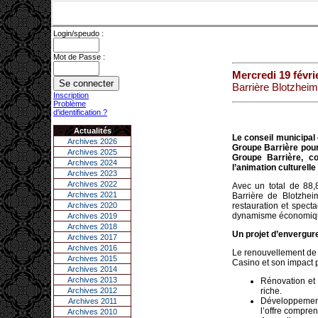
Login/speudo :
Mot de Passe :
Mercredi 19 févri
Barrière Blotzheim
Inscription
Problème
d'identification ?
Actualités
Le conseil municipal
Archives 2026
Groupe Barrière pour 
Archives 2025
Groupe Barrière, co
Archives 2024
l’animation culturelle 
Archives 2023
Archives 2022
Avec un total de 88,
Archives 2021
Barrière de Blotzhei
Archives 2020
restauration et spectac
dynamisme économique
Archives 2019
Archives 2018
Un projet d’envergure
Archives 2017
Archives 2016
Le renouvellement de l
Archives 2015
Casino et son impact pos
Archives 2014
Archives 2013
Rénovation et 
Archives 2012
riche.
Développement 
Archives 2011
l’offre compren
Archives 2010