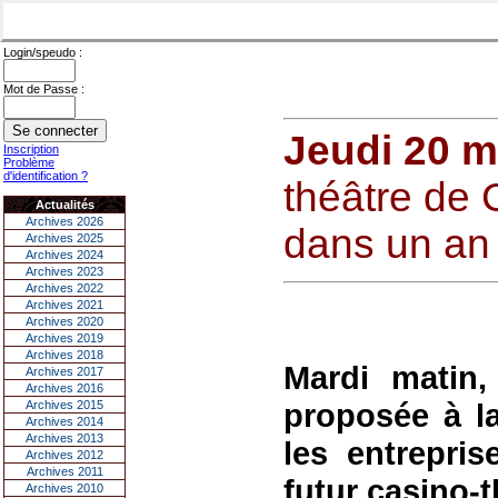
Login/speudo :
Mot de Passe :
Jeudi 20 m
Inscription
Problème
d'identification ?
théâtre de 
Actualités
Archives 2026
dans un an
Archives 2025
Archives 2024
Archives 2023
Archives 2022
Archives 2021
Archives 2020
Archives 2019
Archives 2018
Mardi matin,
Archives 2017
Archives 2016
proposée à l
Archives 2015
Archives 2014
Archives 2013
les entrepri
Archives 2012
Archives 2011
futur casino-t
Archives 2010