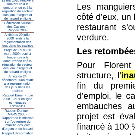
12 mai 2010 relative à
Les manguier
l’ouverture à la
concurrence et à la
régulation du secteur
côté d’eux, un
des jeux d’argent et
de hasard en ligne
Fédération Suisse
restaurant s’
des Casinos -
Rapport 2009
verdure.
Arrêté du 29 juillet
2009 relatif à la
réglementation des
jeux dans les casinos
Les retombée
Projet de Loi du 30
mars 2009 relatif à
l’ouverture à la
concurrence et à la
Pour Florent
régulation du secteur
des jeux d’argent et
de hasard en ligne
structure, l’
ina
Arrêté du 24
décembre 2008 relatif
fin du premi
à la réglementation
des jeux dans les
casinos
d’emploi, le c
Rapport Bauer - Juin
2008 - Jeux en ligne
et menaces
embauches au
criminelles
Rapport Durieux -
projet est éva
MARS 2008 -
Rapport de la mission
sur l’ouverture du
financé à 100 %
marché des jeux
d’argent et de hasard
Rapport d'information